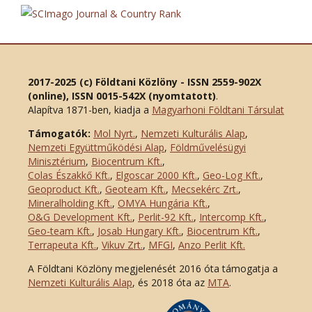
2017-2025 (c) Földtani Közlöny - ISSN 2559-902X
(online), ISSN 0015-542X (nyomtatott)
.
Alapítva 1871-ben, kiadja a
Magyarhoni Földtani Társulat
Támogatók:
Mol Nyrt.
,
Nemzeti Kulturális Alap
,
Nemzeti Együttműködési Alap
,
Földművelésügyi
Minisztérium
,
Biocentrum Kft.
,
Colas Északkő Kft
.
,
Elgoscar 2000 Kft
.
,
Geo-Log Kft.
,
Geoproduct Kft.
,
Geoteam Kft.
,
Mecsekérc Zrt.
,
Mineralholding Kft.
,
OMYA Hungária Kft.
,
O&G Development Kft
.
,
Perlit-92 Kft.
,
Intercomp Kft.
,
Geo-team Kft.
,
Josab Hungary Kft.
,
Biocentrum Kft.
,
Terrapeuta Kft.
,
Vikuv Zrt.
,
MFGI
,
Anzo Perlit Kft.
A Földtani Közlöny megjelenését 2016 óta támogatja a
Nemzeti Kulturális Alap
, és 2018 óta az
MTA
.