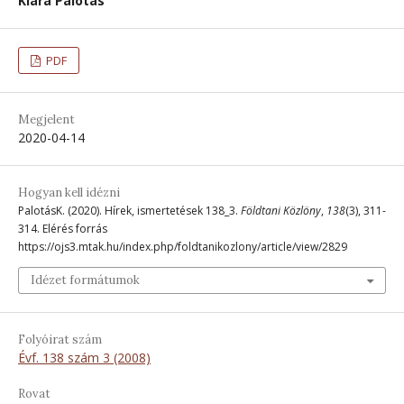
Klára Palotás
PDF
Megjelent
2020-04-14
Hogyan kell idézni
PalotásK. (2020). Hírek, ismertetések 138_3.
Földtani Közlöny
,
138
(3), 311-
314. Elérés forrás
https://ojs3.mtak.hu/index.php/foldtanikozlony/article/view/2829
Idézet formátumok
Folyóirat szám
Évf. 138 szám 3 (2008)
Rovat