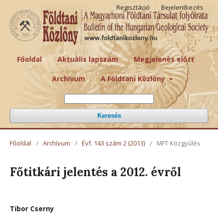
Regisztáció
Bejelentkezés
Főoldal
Aktuális lapszám
Megjelenés előtt
Archívum
A Földtani Közlöny
Keresés
Főoldal
/
Archívum
/
Évf. 143 szám 2 (2013)
/
MFT Közgyűlés
Főtitkári jelentés a 2012. évről
Tibor Cserny