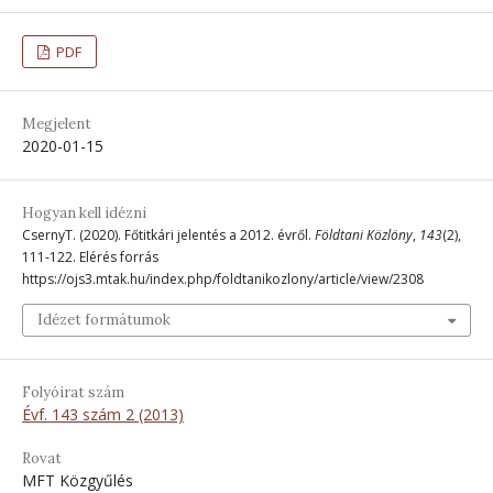
PDF
Megjelent
2020-01-15
Hogyan kell idézni
CsernyT. (2020). Főtitkári jelentés a 2012. évről.
Földtani Közlöny
,
143
(2),
111-122. Elérés forrás
https://ojs3.mtak.hu/index.php/foldtanikozlony/article/view/2308
Idézet formátumok
Folyóirat szám
Évf. 143 szám 2 (2013)
Rovat
MFT Közgyűlés