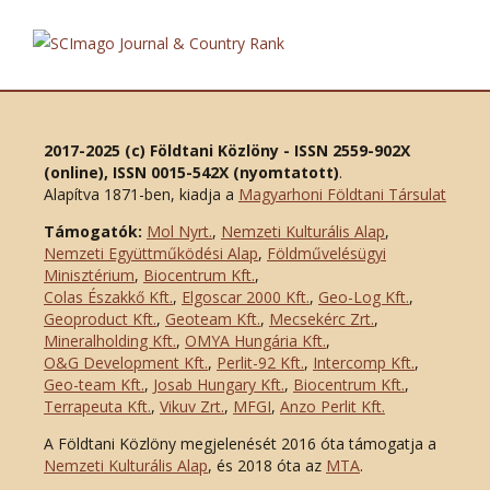
2017-2025 (c) Földtani Közlöny - ISSN 2559-902X
(online), ISSN 0015-542X (nyomtatott)
.
Alapítva 1871-ben, kiadja a
Magyarhoni Földtani Társulat
Támogatók:
Mol Nyrt.
,
Nemzeti Kulturális Alap
,
Nemzeti Együttműködési Alap
,
Földművelésügyi
Minisztérium
,
Biocentrum Kft.
,
Colas Északkő Kft
.
,
Elgoscar 2000 Kft
.
,
Geo-Log Kft.
,
Geoproduct Kft.
,
Geoteam Kft.
,
Mecsekérc Zrt.
,
Mineralholding Kft.
,
OMYA Hungária Kft.
,
O&G Development Kft
.
,
Perlit-92 Kft.
,
Intercomp Kft.
,
Geo-team Kft.
,
Josab Hungary Kft.
,
Biocentrum Kft.
,
Terrapeuta Kft.
,
Vikuv Zrt.
,
MFGI
,
Anzo Perlit Kft.
A Földtani Közlöny megjelenését 2016 óta támogatja a
Nemzeti Kulturális Alap
, és 2018 óta az
MTA
.