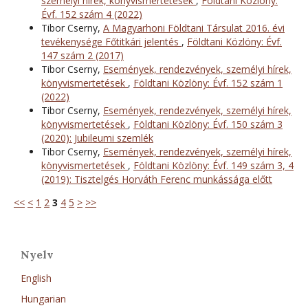
személyi hírek, könyvismertetések
,
Földtani Közlöny:
Évf. 152 szám 4 (2022)
Tibor Cserny,
A Magyarhoni Földtani Társulat 2016. évi
tevékenysége Főtitkári jelentés
,
Földtani Közlöny: Évf.
147 szám 2 (2017)
Tibor Cserny,
Események, rendezvények, személyi hírek,
könyvismertetések
,
Földtani Közlöny: Évf. 152 szám 1
(2022)
Tibor Cserny,
Események, rendezvények, személyi hírek,
könyvismertetések
,
Földtani Közlöny: Évf. 150 szám 3
(2020): Jubileumi szemlék
Tibor Cserny,
Események, rendezvények, személyi hírek,
könyvismertetések
,
Földtani Közlöny: Évf. 149 szám 3, 4
(2019): Tisztelgés Horváth Ferenc munkássága előtt
<<
<
1
2
3
4
5
>
>>
Nyelv
English
Hungarian