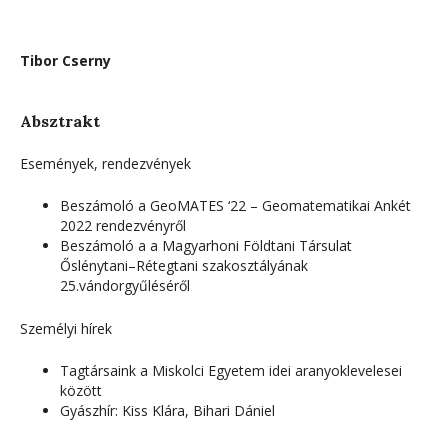
Tibor Cserny
Absztrakt
Események, rendezvények
Beszámoló a GeoMATES ‘22 – Geomatematikai Ankét
2022 rendezvényről
Beszámoló a a Magyarhoni Földtani Társulat
Őslénytani–Rétegtani szakosztályának
25.vándorgyűléséről
Személyi hírek
Tagtársaink a Miskolci Egyetem idei aranyoklevelesei
között
Gyászhír: Kiss Klára, Bihari Dániel