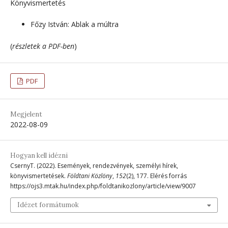
Könyvismertetés
Főzy István: Ablak a múltra
(
részletek a PDF-ben
)
PDF
Megjelent
2022-08-09
Hogyan kell idézni
CsernyT. (2022). Események, rendezvények, személyi hírek,
könyvismertetések.
Földtani Közlöny
,
152
(2), 177. Elérés forrás
https://ojs3.mtak.hu/index.php/foldtanikozlony/article/view/9007
Idézet formátumok