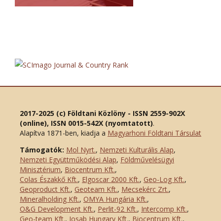
2017-2025 (c) Földtani Közlöny - ISSN 2559-902X
(online), ISSN 0015-542X (nyomtatott)
.
Alapítva 1871-ben, kiadja a
Magyarhoni Földtani Társulat
Támogatók:
Mol Nyrt.
,
Nemzeti Kulturális Alap
,
Nemzeti Együttműködési Alap
,
Földművelésügyi
Minisztérium
,
Biocentrum Kft.
,
Colas Északkő Kft
.
,
Elgoscar 2000 Kft
.
,
Geo-Log Kft.
,
Geoproduct Kft.
,
Geoteam Kft.
,
Mecsekérc Zrt.
,
Mineralholding Kft.
,
OMYA Hungária Kft.
,
O&G Development Kft
.
,
Perlit-92 Kft.
,
Intercomp Kft.
,
Geo-team Kft.
,
Josab Hungary Kft.
,
Biocentrum Kft.
,