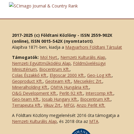
2017-2025 (c) Földtani Közlöny - ISSN 2559-902X
(online), ISSN 0015-542X (nyomtatott)
.
Alapítva 1871-ben, kiadja a
Magyarhoni Földtani Társulat
Támogatók:
Mol Nyrt.
,
Nemzeti Kulturális Alap
,
Nemzeti Együttműködési Alap
,
Földművelésügyi
Minisztérium
,
Biocentrum Kft.
,
Colas Északkő Kft
.
,
Elgoscar 2000 Kft
.
,
Geo-Log Kft.
,
Geoproduct Kft.
,
Geoteam Kft.
,
Mecsekérc Zrt.
,
Mineralholding Kft.
,
OMYA Hungária Kft.
,
O&G Development Kft
.
,
Perlit-92 Kft.
,
Intercomp Kft.
,
Geo-team Kft.
,
Josab Hungary Kft.
,
Biocentrum Kft.
,
Terrapeuta Kft.
,
Vikuv Zrt.
,
MFGI
,
Anzo Perlit Kft.
A Földtani Közlöny megjelenését 2016 óta támogatja a
Nemzeti Kulturális Alap
, és 2018 óta az
MTA
.