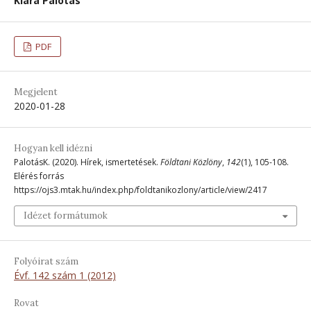
Klára Palotás
PDF
Megjelent
2020-01-28
Hogyan kell idézni
PalotásK. (2020). Hírek, ismertetések.
Földtani Közlöny
,
142
(1), 105-108.
Elérés forrás
https://ojs3.mtak.hu/index.php/foldtanikozlony/article/view/2417
Idézet formátumok
Folyóirat szám
Évf. 142 szám 1 (2012)
Rovat