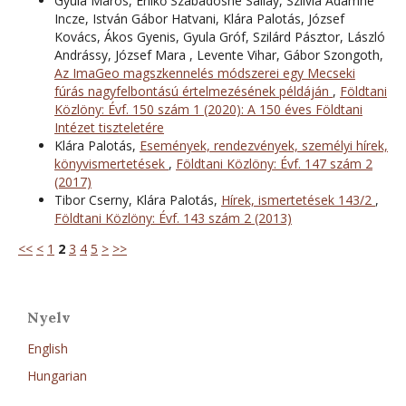
Gyula Maros, Enikő Szabadosné Sallay, Szilvia Ádámné
Incze, István Gábor Hatvani, Klára Palotás, József
Kovács, Ákos Gyenis, Gyula Gróf, Szilárd Pásztor, László
Andrássy, József Mara , Levente Vihar, Gábor Szongoth,
Az ImaGeo magszkennelés módszerei egy Mecseki
fúrás nagyfelbontású értelmezésének példáján
,
Földtani
Közlöny: Évf. 150 szám 1 (2020): A 150 éves Földtani
Intézet tiszteletére
Klára Palotás,
Események, rendezvények, személyi hírek,
könyvismertetések
,
Földtani Közlöny: Évf. 147 szám 2
(2017)
Tibor Cserny, Klára Palotás,
Hírek, ismertetések 143/2
,
Földtani Közlöny: Évf. 143 szám 2 (2013)
<<
<
1
2
3
4
5
>
>>
Nyelv
English
Hungarian