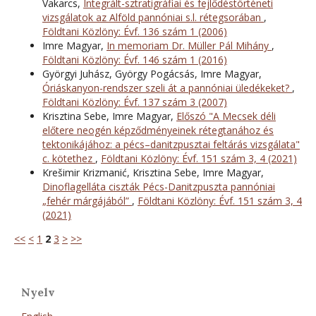
Vakarcs,
Integrált-sztratigráfiai és fejlődéstörténeti
vizsgálatok az Alföld pannóniai s.l. rétegsorában
,
Földtani Közlöny: Évf. 136 szám 1 (2006)
Imre Magyar,
In memoriam Dr. Müller Pál Mihány
,
Földtani Közlöny: Évf. 146 szám 1 (2016)
Györgyi Juhász, György Pogácsás, Imre Magyar,
Óriáskanyon-rendszer szeli át a pannóniai üledékeket?
,
Földtani Közlöny: Évf. 137 szám 3 (2007)
Krisztina Sebe, Imre Magyar,
Előszó "A Mecsek déli
előtere neogén képződményeinek rétegtanához és
tektonikájához: a pécs–danitzpusztai feltárás vizsgálata"
c. kötethez
,
Földtani Közlöny: Évf. 151 szám 3, 4 (2021)
Krešimir Krizmanić, Krisztina Sebe, Imre Magyar,
Dinoflagelláta ciszták Pécs-Danitzpuszta pannóniai
„fehér márgájából”
,
Földtani Közlöny: Évf. 151 szám 3, 4
(2021)
<<
<
1
2
3
>
>>
Nyelv