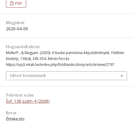
PDF
Megjelent
2020-04-09
Hogyan kell idézni
MüllerP., & MagyarI. (2020). A budai pannóniai képződmények.
Földtani
Közlöny
,
138
(4), 345-354. Elérés forrás
https://ojs3.mtak.hu/index.php/foldtanikozlony/article/view/2797
Idézet formátumok
Folyóirat szám
Évf. 138 szám 4 (2008)
Rovat
Értekezés