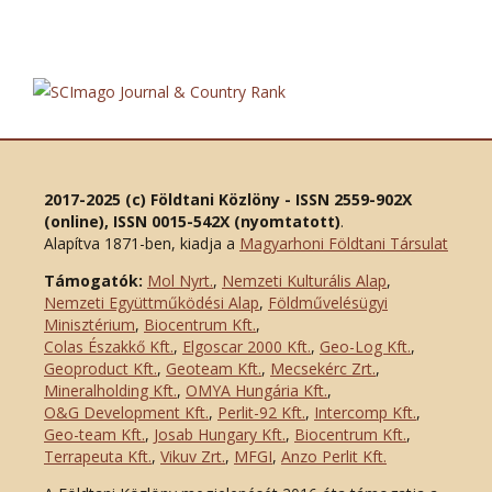
2017-2025 (c) Földtani Közlöny - ISSN 2559-902X
(online), ISSN 0015-542X (nyomtatott)
.
Alapítva 1871-ben, kiadja a
Magyarhoni Földtani Társulat
Támogatók:
Mol Nyrt.
,
Nemzeti Kulturális Alap
,
Nemzeti Együttműködési Alap
,
Földművelésügyi
Minisztérium
,
Biocentrum Kft.
,
Colas Északkő Kft
.
,
Elgoscar 2000 Kft
.
,
Geo-Log Kft.
,
Geoproduct Kft.
,
Geoteam Kft.
,
Mecsekérc Zrt.
,
Mineralholding Kft.
,
OMYA Hungária Kft.
,
O&G Development Kft
.
,
Perlit-92 Kft.
,
Intercomp Kft.
,
Geo-team Kft.
,
Josab Hungary Kft.
,
Biocentrum Kft.
,
Terrapeuta Kft.
,
Vikuv Zrt.
,
MFGI
,
Anzo Perlit Kft.