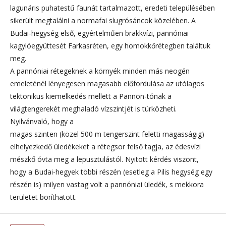
lagunáris puhatestű faunát tartalmazott, eredeti településében
sikerült megtalálni a normafai síugrósáncok közelében. A
Budai-hegység első, egyértelműen brakkvízi, pannóniai
kagylóegyüttesét Farkasréten, egy homokkőrétegben találtuk
meg.
A pannóniai rétegeknek a környék minden más neogén
emeleténél lényegesen magasabb előfordulása az utólagos
tektonikus kiemelkedés mellett a Pannon-tónak a
világtengerekét meghaladó vízszintjét is türközheti.
Nyilvánvaló, hogy a
magas szinten (közel 500 m tengerszint feletti magasságig)
elhelyezkedő üledékeket a rétegsor felső tagja, az édesvízi
mészkő óvta meg a lepusztulástól. Nyitott kérdés viszont,
hogy a Budai-hegyek többi részén (esetleg a Pilis hegység egy
részén is) milyen vastag volt a pannóniai üledék, s mekkora
területet boríthatott.