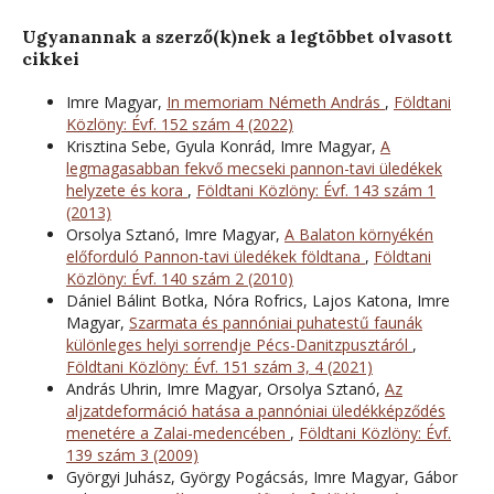
Ugyanannak a szerző(k)nek a legtöbbet olvasott
cikkei
Imre Magyar,
In memoriam Németh András
,
Földtani
Közlöny: Évf. 152 szám 4 (2022)
Krisztina Sebe, Gyula Konrád, Imre Magyar,
A
legmagasabban fekvő mecseki pannon-tavi üledékek
helyzete és kora
,
Földtani Közlöny: Évf. 143 szám 1
(2013)
Orsolya Sztanó, Imre Magyar,
A Balaton környékén
előforduló Pannon-tavi üledékek földtana
,
Földtani
Közlöny: Évf. 140 szám 2 (2010)
Dániel Bálint Botka, Nóra Rofrics, Lajos Katona, Imre
Magyar,
Szarmata és pannóniai puhatestű faunák
különleges helyi sorrendje Pécs-Danitzpusztáról
,
Földtani Közlöny: Évf. 151 szám 3, 4 (2021)
András Uhrin, Imre Magyar, Orsolya Sztanó,
Az
aljzatdeformáció hatása a pannóniai üledékképződés
menetére a Zalai-medencében
,
Földtani Közlöny: Évf.
139 szám 3 (2009)
Györgyi Juhász, György Pogácsás, Imre Magyar, Gábor