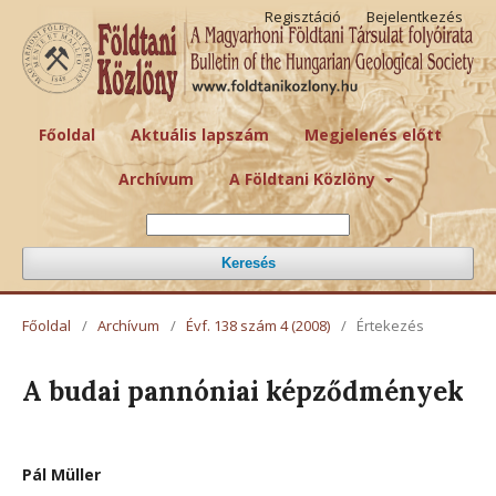
Regisztáció
Bejelentkezés
Főoldal
Aktuális lapszám
Megjelenés előtt
Archívum
A Földtani Közlöny
Keresés
Főoldal
/
Archívum
/
Évf. 138 szám 4 (2008)
/
Értekezés
A budai pannóniai képződmények
Pál Müller