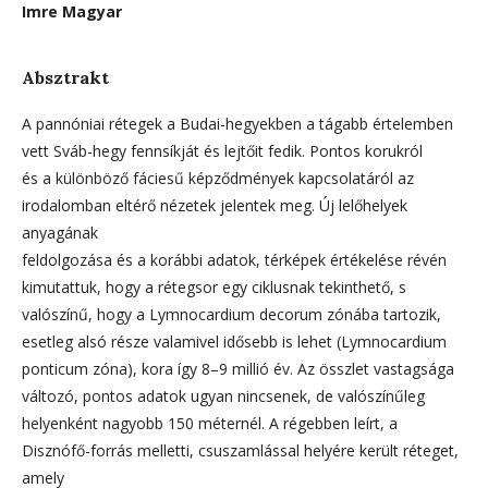
Imre Magyar
Absztrakt
A pannóniai rétegek a Budai-hegyekben a tágabb értelemben
vett Sváb-hegy fennsíkját és lejtőit fedik. Pontos korukról
és a különböző fáciesű képződmények kapcsolatáról az
irodalomban eltérő nézetek jelentek meg. Új lelőhelyek
anyagának
feldolgozása és a korábbi adatok, térképek értékelése révén
kimutattuk, hogy a rétegsor egy ciklusnak tekinthető, s
valószínű, hogy a Lymnocardium decorum zónába tartozik,
esetleg alsó része valamivel idősebb is lehet (Lymnocardium
ponticum zóna), kora így 8–9 millió év. Az összlet vastagsága
változó, pontos adatok ugyan nincsenek, de valószínűleg
helyenként nagyobb 150 méternél. A régebben leírt, a
Disznófő-forrás melletti, csuszamlással helyére került réteget,
amely