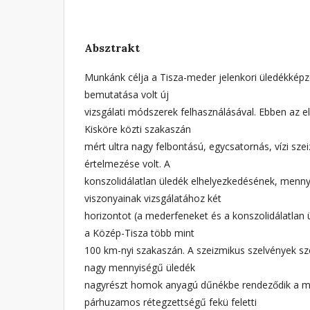
Absztrakt
Munkánk célja a Tisza-meder jelenkori üledékkép
bemutatása volt új
vizsgálati módszerek felhasználásával. Ebben az e
Kisköre közti szakaszán
mért ultra nagy felbontású, egycsatornás, vízi sze
értelmezése volt. A
konszolidálatlan üledék elhelyezkedésének, menny
viszonyainak vizsgálatához két
horizontot (a mederfeneket és a konszolidálatlan ü
a Közép-Tisza több mint
100 km-nyi szakaszán. A szeizmikus szelvények szer
nagy mennyiségű üledék
nagyrészt homok anyagú dűnékbe rendeződik a m
párhuzamos rétegzettségű fekü feletti