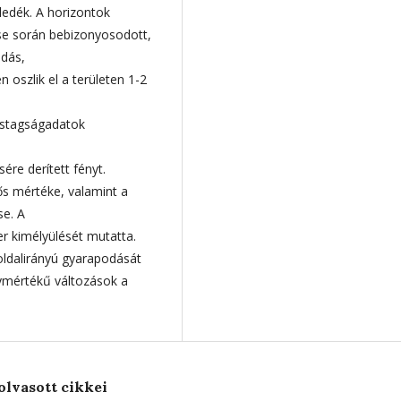
edék. A horizontok
se során bebizonyosodott,
ódás,
 oszlik el a területen 1-2
vastagságadatok
ére derített fényt.
ős mértéke, valamint a
se. A
r kimélyülését mutatta.
ldalirányú gyarapodását
gymértékű változások a
olvasott cikkei