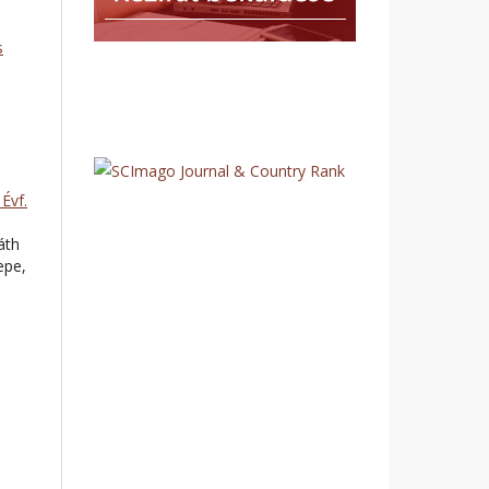
s
Évf.
áth
epe,