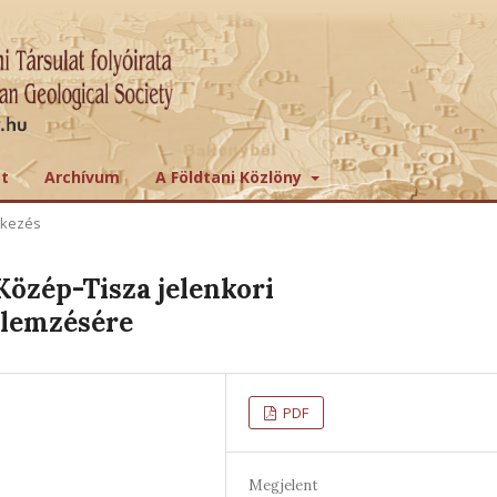
tt
Archívum
A Földtani Közlöny
ekezés
Közép-Tisza jelenkori
lemzésére
PDF
Megjelent