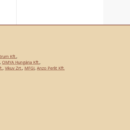
trum Kft.
,
,
OMYA Hungária Kft.
,
t.
,
Vikuv Zrt.
,
MFGI
,
Anzo Perlit Kft.