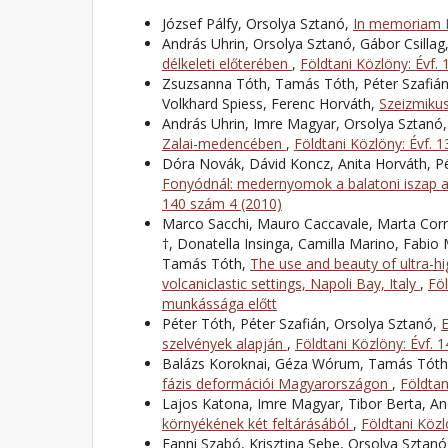
József Pálfy, Orsolya Sztanó,
In memoriam
András Uhrin, Orsolya Sztanó, Gábor Csilla
délkeleti előterében
,
Földtani Közlöny: Évf.
Zsuzsanna Tóth, Tamás Tóth, Péter Szafián
Volkhard Spiess, Ferenc Horváth,
Szeizmiku
András Uhrin, Imre Magyar, Orsolya Sztanó
Zalai-medencében
,
Földtani Közlöny: Évf. 
Dóra Novák, Dávid Koncz, Anita Horváth, Pé
Fonyódnál: medernyomok a balatoni iszap a
140 szám 4 (2010)
Marco Sacchi, Mauro Caccavale, Marta Corra
†, Donatella Insinga, Camilla Marino, Fabio
Tamás Tóth,
The use and beauty of ultra-hi
volcaniclastic settings, Napoli Bay, Italy
,
Föl
munkássága előtt
Péter Tóth, Péter Szafián, Orsolya Sztanó,
E
szelvények alapján
,
Földtani Közlöny: Évf. 
Balázs Koroknai, Géza Wórum, Tamás Tóth,
fázis deformációi Magyarországon
,
Földtan
Lajos Katona, Imre Magyar, Tibor Berta, An
környékének két feltárásából
,
Földtani Közl
Fanni Szabó, Krisztina Sebe, Orsolya Sztan