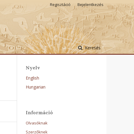
Regisztáció
Bejelentkezés
Keresés
Nyelv
English
Hungarian
Információ
Olvasóknak
Szerzőknek