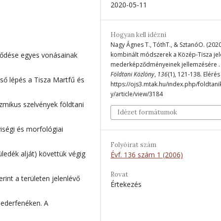
2020-05-11
Hogyan kell idézni
Nagy Ágnes T., TóthT., & SztanóO. (2020)
ződése egyes vonásainak
kombinált módszerek a Közép-Tisza jel
mederképződményeinek jellemzésére .
Földtani Közlöny
,
136
(1), 121-138. Elérés
lső lépés a Tisza Martfű és
https://ojs3.mtak.hu/index.php/foldtan
y/article/view/3184
izmikus szelvények földtani
Idézet formátumok
iségi és morfológiai
Folyóirat szám
ledék alját) követtük végig
Évf. 136 szám 1 (2006)
Rovat
int a területen jelenlévő
Értekezés
ederfenéken. A