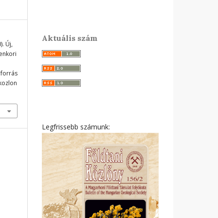
Aktuális szám
. Új,
enkori
 forrás
ikozlon
Legfrissebb számunk: