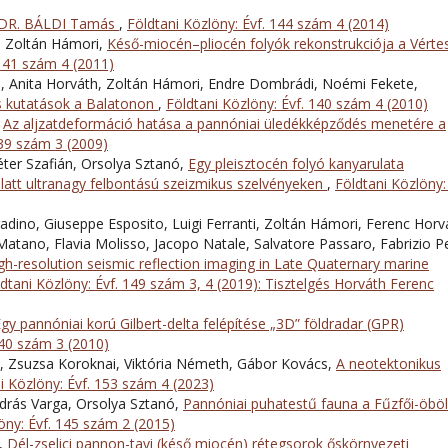
 DR. BÁLDI Tamás
,
Földtani Közlöny: Évf. 144 szám 4 (2014)
g, Zoltán Hámori,
Késő-miocén–pliocén folyók rekonstrukciója a Vérte
 141 szám 4 (2011)
, Anita Horváth, Zoltán Hámori, Endre Dombrádi, Noémi Fekete,
s kutatások a Balatonon
,
Földtani Közlöny: Évf. 140 szám 4 (2010)
,
Az aljzatdeformáció hatása a pannóniai üledékképződés menetére a
139 szám 3 (2009)
ter Szafián, Orsolya Sztanó,
Egy pleisztocén folyó kanyarulata
latt ultranagy felbontású szeizmikus szelvényeken
,
Földtani Közlöny: 
dino, Giuseppe Esposito, Luigi Ferranti, Zoltán Hámori, Ferenc Horv
 Matano, Flavia Molisso, Jacopo Natale, Salvatore Passaro, Fabrizio P
gh-resolution seismic reflection imaging in Late Quaternary marine
dtani Közlöny: Évf. 149 szám 3, 4 (2019): Tisztelgés Horváth Ferenc
gy pannóniai korú Gilbert-delta felépítése „3D” földradar (GPR)
140 szám 3 (2010)
 Zsuzsa Koroknai, Viktória Németh, Gábor Kovács,
A neotektonikus
i Közlöny: Évf. 153 szám 4 (2023)
drás Varga, Orsolya Sztanó,
Pannóniai puhatestű fauna a Fűzfői-öböl
öny: Évf. 145 szám 2 (2015)
ó,
Dél-zselici pannon-tavi (késő miocén) rétegsorok őskörnyezeti