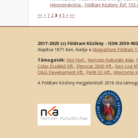
rekonstrukciója
,
Földtani Közlöny: Évf. 153
<<
<
1
2
3
4
5
>
>>
2017-2025 (c) Földtani Közlöny - ISSN 2559-90
Alapítva 1871-ben, kiadja a
Magyarhoni Földtani T
Támogatók:
Mol Nyrt.
,
Nemzeti Kulturális Alap
,
Colas Északkő Kft
.
,
Elgoscar 2000 Kft
.
,
Geo-Log Kf
O&G Development Kft
.
,
Perlit-92 Kft.
,
Intercomp Kf
A Földtani Közlöny megjelenését 2016 óta támog