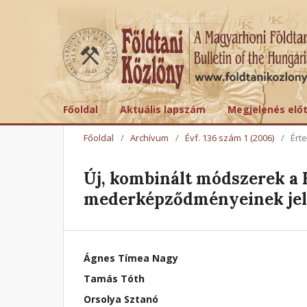
Főoldal
Aktuális lapszám
Megjelenés elő
Főoldal
/
Archívum
/
Évf. 136 szám 1 (2006)
/
Ért
Új, kombinált módszerek a 
mederképződményeinek jel
Ágnes Tímea Nagy
Tamás Tóth
Orsolya Sztanó