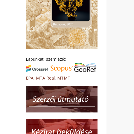
Lapunkat szemlézik:
EPA
,
MTA Real
,
MTMT