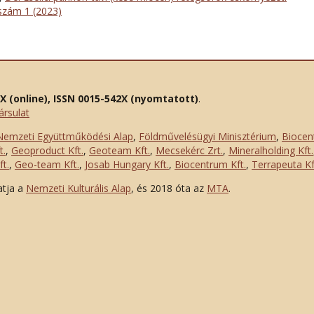
 szám 1 (2023)
2X (online), ISSN 0015-542X (nyomtatott)
.
ársulat
Nemzeti Együttműködési Alap
,
Földművelésügyi Minisztérium
,
Biocen
t.
,
Geoproduct Kft.
,
Geoteam Kft.
,
Mecsekérc Zrt.
,
Mineralholding Kft.
t.
,
Geo-team Kft.
,
Josab Hungary Kft.
,
Biocentrum Kft.
,
Terrapeuta Kf
atja a
Nemzeti Kulturális Alap
, és 2018 óta az
MTA
.