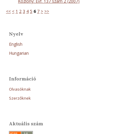
Közlöny: Évf. 137 szám 2 (2007)
<<
<
1
2
3
4
5
6
7
>
>>
Nyelv
English
Hungarian
Információ
Olvasóknak
Szerzőknek
Aktuális szám