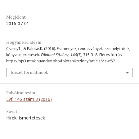
Megjelent
2016-07-01
Hogyan kell idézni
CsernyT., & PalotásK. (2016). Események, rendezvények, személyi hírek,
könyvismertetések.
Földtani Közlöny
,
146
(3), 315-318. Elérés forrás
https://ojs3.mtak.hu/index.php/foldtanikozlony/article/view/57
Idézet formátumok
Folyóirat szám
Évf. 146 szám 3 (2016)
Rovat
Hírek, ismertetések