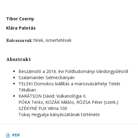
Tibor Cserny
Klára Palotás
hírek, ismertetések
Kulcsszavak:
Absztrakt
Beszámoló a 2016. évi Földtudományi Vándorgyűlésről
Szalamander Selmecbányán
TELEKI Domokos kiállítás a marosvásárhelyi Teleki
Tékában
KARÁTSON Dávid: Vulkanológia II.
PÓKA Teréz, KOZÁK Miklós, RÓZSA Péter (szerk.):
SZÉKYNÉ FUX Vilma 100
Tokaj-Hegyalja bányászatának története
PDF