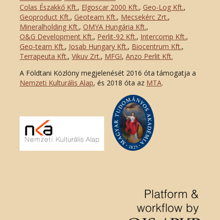
Colas Északkő Kft
.
,
Elgoscar 2000 Kft
.
,
Geo-Log Kft.
,
Geoproduct Kft.
,
Geoteam Kft.
,
Mecsekérc Zrt.
,
Mineralholding Kft.
,
OMYA Hungária Kft.
,
O&G Development Kft
.
,
Perlit-92 Kft.
,
Intercomp Kft.
,
Geo-team Kft.
,
Josab Hungary Kft.
,
Biocentrum Kft.
,
Terrapeuta Kft.
,
Vikuv Zrt.
,
MFGI
,
Anzo Perlit Kft.
A Földtani Közlöny megjelenését 2016 óta támogatja a
Nemzeti Kulturális Alap
, és 2018 óta az
MTA
.