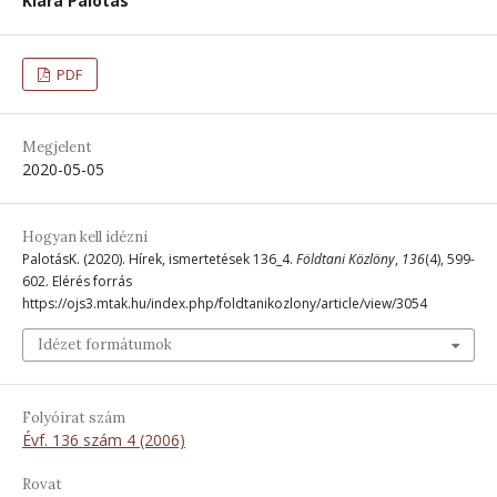
Klára Palotás
PDF
Megjelent
2020-05-05
Hogyan kell idézni
PalotásK. (2020). Hírek, ismertetések 136_4.
Földtani Közlöny
,
136
(4), 599-
602. Elérés forrás
https://ojs3.mtak.hu/index.php/foldtanikozlony/article/view/3054
Idézet formátumok
Folyóirat szám
Évf. 136 szám 4 (2006)
Rovat