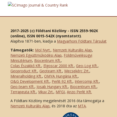
2017-2025 (c) Földtani Közlöny - ISSN 2559-902X
(online), ISSN 0015-542X (nyomtatott)
.
Alapítva 1871-ben, kiadja a
Magyarhoni Földtani Társulat
Támogatók:
Mol Nyrt.
,
Nemzeti Kulturális Alap
,
Nemzeti Együttműködési Alap
,
Földművelésügyi
Minisztérium
,
Biocentrum Kft.
,
Colas Északkő Kft
.
,
Elgoscar 2000 Kft
.
,
Geo-Log Kft.
,
Geoproduct Kft.
,
Geoteam Kft.
,
Mecsekérc Zrt.
,
Mineralholding Kft.
,
OMYA Hungária Kft.
,
O&G Development Kft
.
,
Perlit-92 Kft.
,
Intercomp Kft.
,
Geo-team Kft.
,
Josab Hungary Kft.
,
Biocentrum Kft.
,
Terrapeuta Kft.
,
Vikuv Zrt.
,
MFGI
,
Anzo Perlit Kft.
A Földtani Közlöny megjelenését 2016 óta támogatja a
Nemzeti Kulturális Alap
, és 2018 óta az
MTA
.