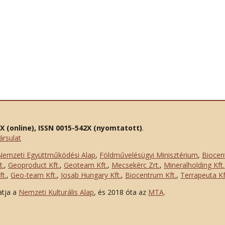
2X (online), ISSN 0015-542X (nyomtatott)
.
ársulat
Nemzeti Együttműködési Alap
,
Földművelésügyi Minisztérium
,
Biocen
t.
,
Geoproduct Kft.
,
Geoteam Kft.
,
Mecsekérc Zrt.
,
Mineralholding Kft.
t.
,
Geo-team Kft.
,
Josab Hungary Kft.
,
Biocentrum Kft.
,
Terrapeuta Kf
atja a
Nemzeti Kulturális Alap
, és 2018 óta az
MTA
.