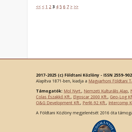
<<
<
1
2
3
4
5
6
7
>
>>
2017-2025 (c) Földtani Közlöny - ISSN 2559-90
Alapítva 1871-ben, kiadja a
Magyarhoni Földtani T
Támogatók:
Mol Nyrt.
,
Nemzeti Kulturális Alap
,
Colas Északkő Kft
.
,
Elgoscar 2000 Kft
.
,
Geo-Log Kf
O&G Development Kft
.
,
Perlit-92 Kft.
,
Intercomp Kf
A Földtani Közlöny megjelenését 2016 óta támog