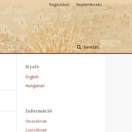
Regisztáció
Bejelentkezés
Keresés
Nyelv
English
Hungarian
Információ
Olvasóknak
Szerzőknek