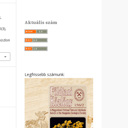
,
Aktuális szám
6
(3),
ikozlon
Legfrissebb számunk: