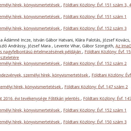
mélyi hírek, könyvismertetések
,
Földtani Közlöny: Évf. 151 szám 3, 
mélyi hírek, könyvismertetések
,
Földtani Közlöny: Évf. 151 szám 1
mélyi hírek, könyvismertetések
,
Földtani Közlöny: Évf. 152 szám 3
ia Ádámné Incze, István Gábor Hatvani, Klára Palotás, József Kovács,
ászló Andrássy, József Mara , Levente Vihar, Gábor Szongoth,
Az Ima
s nagyfelbontású értelmezésének példáján
,
Földtani Közlöny: Évf. 1
iszteletére
mélyi hírek, könyvismertetések
,
Földtani Közlöny: Évf. 152 szám 2
dezvények, személyi hírek, könyvismertetések
,
Földtani Közlöny: Évf
emélyi hírek, könyvismertetések
,
Földtani Közlöny: Évf. 147 szám 2
t 2016. évi tevékenysége Főtitkári jelentés
,
Földtani Közlöny: Évf. 14
mélyi hírek, könyvismertetések
,
Földtani Közlöny: Évf. 152 szám 1
mélyi hírek, könyvismertetések
,
Földtani Közlöny: Évf. 150 szám 3