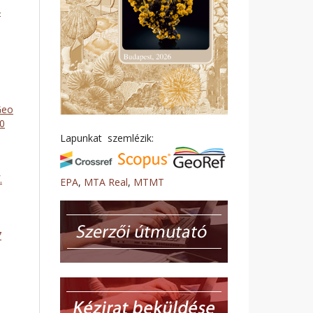
4
Geo
50
Lapunkat szemlézik:
.
EPA
,
MTA Real
,
MTMT
7