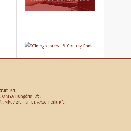
trum Kft.
,
,
OMYA Hungária Kft.
,
t.
,
Vikuv Zrt.
,
MFGI
,
Anzo Perlit Kft.