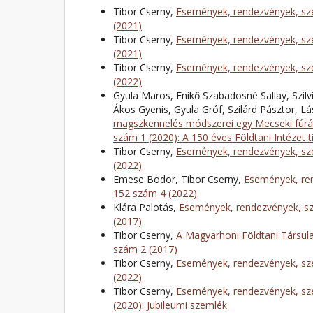
Tibor Cserny,
Események, rendezvények, sze
(2021)
Tibor Cserny,
Események, rendezvények, sze
(2021)
Tibor Cserny,
Események, rendezvények, sze
(2022)
Gyula Maros, Enikő Szabadosné Sallay, Szilv
Ákos Gyenis, Gyula Gróf, Szilárd Pásztor, L
magszkennelés módszerei egy Mecseki fúrá
szám 1 (2020): A 150 éves Földtani Intézet t
Tibor Cserny,
Események, rendezvények, sze
(2022)
Emese Bodor, Tibor Cserny,
Események, ren
152 szám 4 (2022)
Klára Palotás,
Események, rendezvények, sz
(2017)
Tibor Cserny,
A Magyarhoni Földtani Társula
szám 2 (2017)
Tibor Cserny,
Események, rendezvények, sze
(2022)
Tibor Cserny,
Események, rendezvények, sze
(2020): Jubileumi szemlék