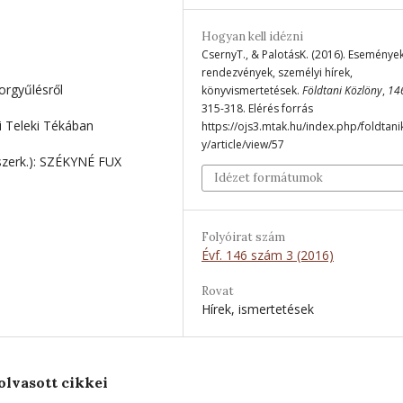
Hogyan kell idézni
CsernyT., & PalotásK. (2016). Események
rendezvények, személyi hírek,
orgyűlésről
könyvismertetések.
Földtani Közlöny
,
14
315-318. Elérés forrás
i Teleki Tékában
https://ojs3.mtak.hu/index.php/foldtan
y/article/view/57
zerk.): SZÉKYNÉ FUX
Idézet formátumok
Folyóirat szám
Évf. 146 szám 3 (2016)
Rovat
Hírek, ismertetések
olvasott cikkei