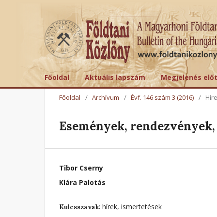
Főoldal
Aktuális lapszám
Megjelenés elő
Főoldal
/
Archívum
/
Évf. 146 szám 3 (2016)
/
Hír
Események, rendezvények, 
Tibor Cserny
Klára Palotás
hírek, ismertetések
Kulcsszavak: