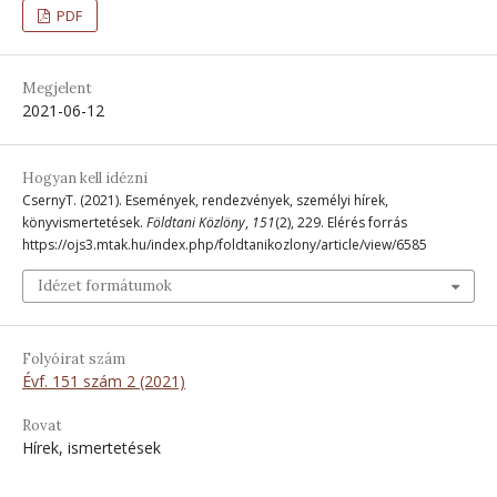
PDF
Megjelent
2021-06-12
Hogyan kell idézni
CsernyT. (2021). Események, rendezvények, személyi hírek,
könyvismertetések.
Földtani Közlöny
,
151
(2), 229. Elérés forrás
https://ojs3.mtak.hu/index.php/foldtanikozlony/article/view/6585
Idézet formátumok
Folyóirat szám
Évf. 151 szám 2 (2021)
Rovat
Hírek, ismertetések