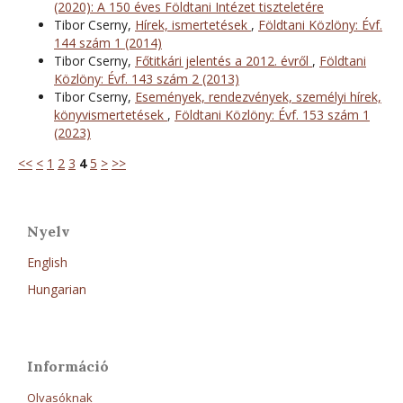
(2020): A 150 éves Földtani Intézet tiszteletére
Tibor Cserny,
Hírek, ismertetések
,
Földtani Közlöny: Évf.
144 szám 1 (2014)
Tibor Cserny,
Főtitkári jelentés a 2012. évről
,
Földtani
Közlöny: Évf. 143 szám 2 (2013)
Tibor Cserny,
Események, rendezvények, személyi hírek,
könyvismertetések
,
Földtani Közlöny: Évf. 153 szám 1
(2023)
<<
<
1
2
3
4
5
>
>>
Nyelv
English
Hungarian
Információ
Olvasóknak