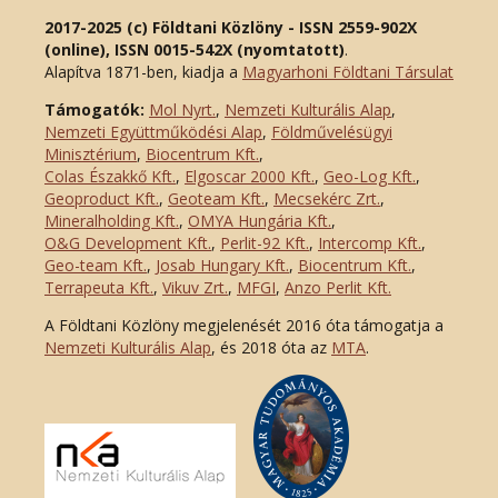
2017-2025 (c) Földtani Közlöny - ISSN 2559-902X
(online), ISSN 0015-542X (nyomtatott)
.
Alapítva 1871-ben, kiadja a
Magyarhoni Földtani Társulat
Támogatók:
Mol Nyrt.
,
Nemzeti Kulturális Alap
,
Nemzeti Együttműködési Alap
,
Földművelésügyi
Minisztérium
,
Biocentrum Kft.
,
Colas Északkő Kft
.
,
Elgoscar 2000 Kft
.
,
Geo-Log Kft.
,
Geoproduct Kft.
,
Geoteam Kft.
,
Mecsekérc Zrt.
,
Mineralholding Kft.
,
OMYA Hungária Kft.
,
O&G Development Kft
.
,
Perlit-92 Kft.
,
Intercomp Kft.
,
Geo-team Kft.
,
Josab Hungary Kft.
,
Biocentrum Kft.
,
Terrapeuta Kft.
,
Vikuv Zrt.
,
MFGI
,
Anzo Perlit Kft.
A Földtani Közlöny megjelenését 2016 óta támogatja a
Nemzeti Kulturális Alap
, és 2018 óta az
MTA
.