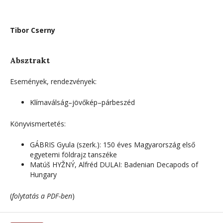
Tibor Cserny
Absztrakt
Események, rendezvények:
Klímaválság–jövőkép–párbeszéd
Könyvismertetés:
GÁBRIS Gyula (szerk.): 150 éves Magyarország első
egyetemi földrajz tanszéke
Matúš HYŽNÝ, Alfréd DULAI: Badenian Decapods of
Hungary
(
folytatás a PDF-ben
)