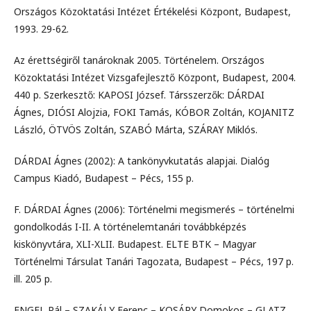
Országos Közoktatási Intézet Értékelési Központ, Budapest,
1993. 29-62.
Az érettségiről tanároknak 2005. Történelem. Országos
Közoktatási Intézet Vizsgafejlesztő Központ, Budapest, 2004.
440 p. Szerkesztő: KAPOSI József. Társszerzők: DÁRDAI
Ágnes, DIÓSI Alojzia, FOKI Tamás, KÓBOR Zoltán, KOJANITZ
László, ÖTVÖS Zoltán, SZABÓ Márta, SZÁRAY Miklós.
DÁRDAI Ágnes (2002): A tankönyvkutatás alapjai. Dialóg
Campus Kiadó, Budapest – Pécs, 155 p.
F. DÁRDAI Ágnes (2006): Történelmi megismerés – történelmi
gondolkodás I-II. A történelemtanári továbbképzés
kiskönyvtára, XLI-XLII. Budapest. ELTE BTK – Magyar
Történelmi Társulat Tanári Tagozata, Budapest – Pécs, 197 p.
ill. 205 p.
ENGEL Pál – SZAKÁLY Ferenc – KOSÁRY Domokos – GLATZ