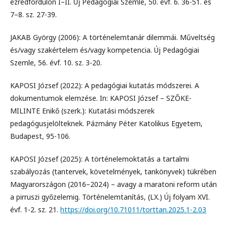
ezredfordulón I–II. Új Pedagógiai Szemle, 50. évf. 6. 36-51. és
7–8. sz. 27-39.
JAKAB György (2006): A történelemtanár dilemmái. Műveltség
és/vagy szakértelem és/vagy kompetencia. Új Pedagógiai
Szemle, 56. évf. 10. sz. 3-20.
KAPOSI József (2022): A pedagógiai kutatás módszerei. A
dokumentumok elemzése. In: KAPOSI József – SZŐKE-
MILINTE Enikő (szerk.): Kutatási módszerek
pedagógusjelölteknek. Pázmány Péter Katolikus Egyetem,
Budapest, 95-106.
KAPOSI József (2025): A történelemoktatás a tartalmi
szabályozás (tantervek, követelmények, tankönyvek) tükrében
Magyarországon (2016–2024) – avagy a maratoni reform után
a pirruszi győzelemig. Történelemtanítás, (LX.) Új folyam XVI.
évf. 1-2. sz. 21.
https://doi.org/10.71011/torttan.2025.1-2.03