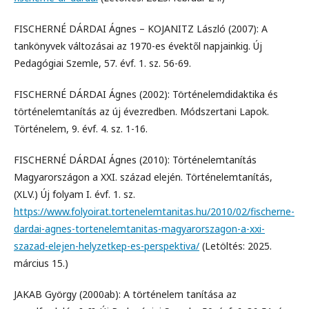
FISCHERNÉ DÁRDAI Ágnes – KOJANITZ László (2007): A
tankönyvek változásai az 1970-es évektől napjainkig. Új
Pedagógiai Szemle, 57. évf. 1. sz. 56-69.
FISCHERNÉ DÁRDAI Ágnes (2002): Történelemdidaktika és
történelemtanítás az új évezredben. Módszertani Lapok.
Történelem, 9. évf. 4. sz. 1-16.
FISCHERNÉ DÁRDAI Ágnes (2010): Történelemtanítás
Magyarországon a XXI. század elején. Történelemtanítás,
(XLV.) Új folyam I. évf. 1. sz.
https://www.folyoirat.tortenelemtanitas.hu/2010/02/fischerne-
dardai-agnes-tortenelemtanitas-magyarorszagon-a-xxi-
szazad-elejen-helyzetkep-es-perspektiva/
(Letöltés: 2025.
március 15.)
JAKAB György (2000ab): A történelem tanítása az