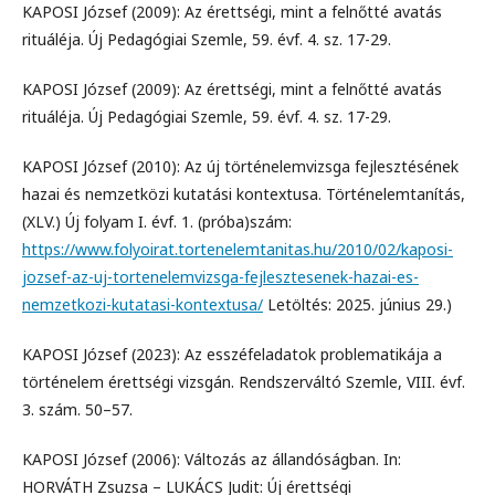
KAPOSI József (2009): Az érettségi, mint a felnőtté avatás
rituáléja. Új Pedagógiai Szemle, 59. évf. 4. sz. 17-29.
KAPOSI József (2009): Az érettségi, mint a felnőtté avatás
rituáléja. Új Pedagógiai Szemle, 59. évf. 4. sz. 17-29.
KAPOSI József (2010): Az új történelemvizsga fejlesztésének
hazai és nemzetközi kutatási kontextusa. Történelemtanítás,
(XLV.) Új folyam I. évf. 1. (próba)szám:
https://www.folyoirat.tortenelemtanitas.hu/2010/02/kaposi-
jozsef-az-uj-tortenelemvizsga-fejlesztesenek-hazai-es-
nemzetkozi-kutatasi-kontextusa/
Letöltés: 2025. június 29.)
KAPOSI József (2023): Az esszéfeladatok problematikája a
történelem érettségi vizsgán. Rendszerváltó Szemle, VIII. évf.
3. szám. 50–57.
KAPOSI József (2006): Változás az állandóságban. In:
HORVÁTH Zsuzsa – LUKÁCS Judit: Új érettségi