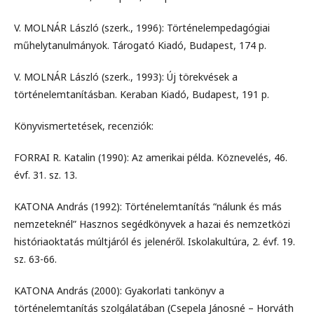
V. MOLNÁR László (szerk., 1996): Történelempedagógiai
műhelytanulmányok. Tárogató Kiadó, Budapest, 174 p.
V. MOLNÁR László (szerk., 1993): Új törekvések a
történelemtanításban. Keraban Kiadó, Budapest, 191 p.
Könyvismertetések, recenziók:
FORRAI R. Katalin (1990): Az amerikai példa. Köznevelés, 46.
évf. 31. sz. 13.
KATONA András (1992): Történelemtanítás “nálunk és más
nemzeteknél” Hasznos segédkönyvek a hazai és nemzetközi
históriaoktatás múltjáról és jelenéről. Iskolakultúra, 2. évf. 19.
sz. 63-66.
KATONA András (2000): Gyakorlati tankönyv a
történelemtanítás szolgálatában (Csepela Jánosné – Horváth