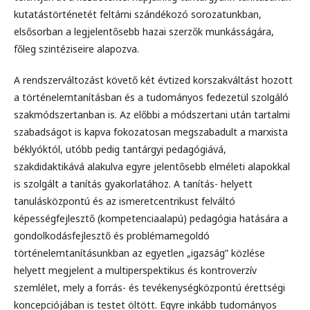
kutatástörténetét feltárni szándékozó sorozatunkban,
elsősorban a legjelentősebb hazai szerzők munkásságára,
főleg szintéziseire alapozva.
A rendszerváltozást követő két évtized korszakváltást hozott
a történelemtanításban és a tudományos fedezetül szolgáló
szakmódszertanban is. Az előbbi a módszertani után tartalmi
szabadságot is kapva fokozatosan megszabadult a marxista
béklyóktól, utóbb pedig tantárgyi pedagógiává,
szakdidaktikává alakulva egyre jelentősebb elméleti alapokkal
is szolgált a tanítás gyakorlatához. A tanítás- helyett
tanulásközpontú és az ismeretcentrikust felváltó
képességfejlesztő (kompetenciaalapú) pedagógia hatására a
gondolkodásfejlesztő és problémamegoldó
történelemtanításunkban az egyetlen „igazság” közlése
helyett megjelent a multiperspektikus és kontroverzív
szemlélet, mely a forrás- és tevékenységközpontú érettségi
koncepciójában is testet öltött. Egyre inkább tudományos