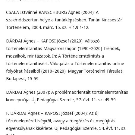
CSALA Istvánné RANSCHBURG Ágnes (2004): A
szakmódszertan helye a tanárképzésben. Tanári Kincsestár.
Történelem, 2004. márc. 15. sz. H 1.9 1-12.
DÁRDAI Ágnes – KAPOSI József (2020): Változó
történelemtanítás Magyarországon (1990–2020) Trendek,
mozaikok, mintázatok. In: A Történelemt@nítás a
történelemtanításért. Válogatás a Történelemtanítás online
folyóirat írásaiból (2010–2020). Magyar Történelmi Társulat,
Budapest, 15-59.
DÁRDAI Ágnes (2007): A problémaorientált történelemtanítás
koncepciója. Új Pedagógiai Szemle, 57. évf. 11. sz. 49-59.
F. DÁRDAI Ágnes – KAPOSI József (2004): Az új
történelemérettségiről, avagy a megőrzés és megújítás
egyensúlyának kísérlete. Új Pedagógiai Szemle, 54. évf. 11. sz.