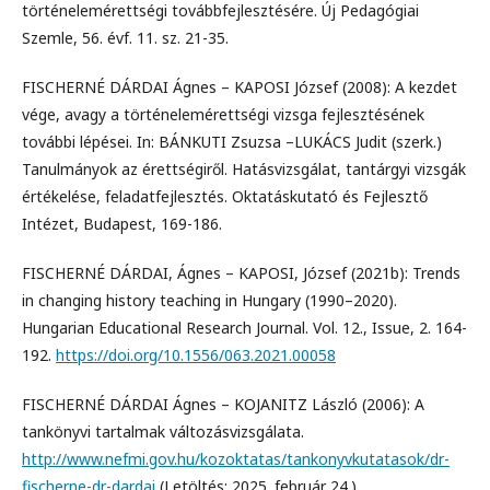
történelemérettségi továbbfejlesztésére. Új Pedagógiai
Szemle, 56. évf. 11. sz. 21-35.
FISCHERNÉ DÁRDAI Ágnes – KAPOSI József (2008): A kezdet
vége, avagy a történelemérettségi vizsga fejlesztésének
további lépései. In: BÁNKUTI Zsuzsa –LUKÁCS Judit (szerk.)
Tanulmányok az érettségiről. Hatásvizsgálat, tantárgyi vizsgák
értékelése, feladatfejlesztés. Oktatáskutató és Fejlesztő
Intézet, Budapest, 169-186.
FISCHERNÉ DÁRDAI, Ágnes – KAPOSI, József (2021b): Trends
in changing history teaching in Hungary (1990–2020).
Hungarian Educational Research Journal. Vol. 12., Issue, 2. 164-
192.
https://doi.org/10.1556/063.2021.00058
FISCHERNÉ DÁRDAI Ágnes – KOJANITZ László (2006): A
tankönyvi tartalmak változásvizsgálata.
http://www.nefmi.gov.hu/kozoktatas/tankonyvkutatasok/dr-
fischerne-dr-dardai
(Letöltés: 2025. február 24.)