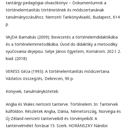
tantárgy-pedagógiai olvasókönyv – Dokumentumok a
történelemtanítás történetének és módszertanának
tanulmányozásához. Nemzeti Tankönyvkiadó, Budapest, 614
p.
VAJDA Barnabás (2009): Bevezetés a történelemdidaktikába
és a történelemmetodikába. Úvod do didaktiky a metoodiky
vyučovania dejepisu. Selye János Egyetem, Komárom. 202 l. 2.
kiad. (2018)
VERESS Géza (1993): A történelemtanítás módszertana.
Vázlatos összegzés, Debrecen, 90 p.
Könyvek, tanulmánykötetek:
Anglia és Wales nemzeti tanterve. Történelem. In: Tantervek
külföldön. Részletek Anglia, Dánia, Németország, Norvégia és
Új-Zéland nemzeti tanterveiből és törvényeiből. A
tantervelmélet forrásai 15. Szerk. HORÁNSZKY Nándor.