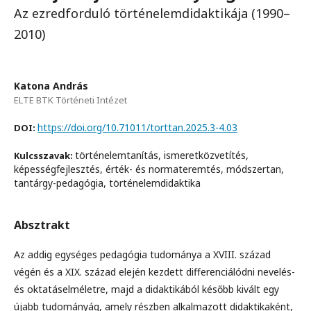
Az ezredforduló történelemdidaktikája (1990–
2010)
Katona András
ELTE BTK Történeti Intézet
https://doi.org/10.71011/torttan.2025.3-4.03
DOI:
történelemtanítás, ismeretközvetítés,
Kulcsszavak:
képességfejlesztés, érték- és normateremtés, módszertan,
tantárgy-pedagógia, történelemdidaktika
Absztrakt
Az addig egységes pedagógia tudománya a XVIII. század
végén és a XIX. század elején kezdett differenciálódni nevelés-
és oktatáselméletre, majd a didaktikából később kivált egy
újabb tudományág, amely részben alkalmazott didaktikaként,