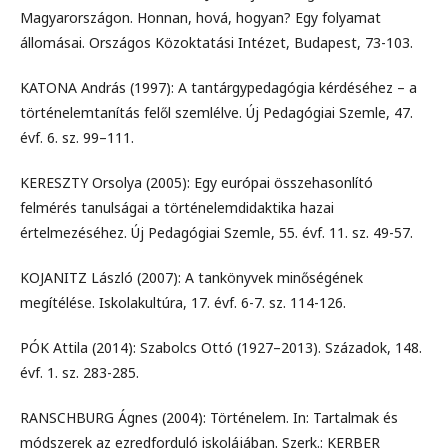
Magyarországon. Honnan, hová, hogyan? Egy folyamat
állomásai. Országos Közoktatási Intézet, Budapest, 73-103.
KATONA András (1997): A tantárgypedagógia kérdéséhez – a
történelemtanítás felől szemlélve. Új Pedagógiai Szemle, 47.
évf. 6. sz. 99–111.
KERESZTY Orsolya (2005): Egy európai összehasonlító
felmérés tanulságai a történelemdidaktika hazai
értelmezéséhez. Új Pedagógiai Szemle, 55. évf. 11. sz. 49-57.
KOJANITZ László (2007): A tankönyvek minőségének
megítélése. Iskolakultúra, 17. évf. 6-7. sz. 114-126.
PÓK Attila (2014): Szabolcs Ottó (1927–2013). Századok, 148.
évf. 1. sz. 283-285.
RANSCHBURG Ágnes (2004): Történelem. In: Tartalmak és
módszerek az ezredforduló iskolájában. Szerk.: KERBER