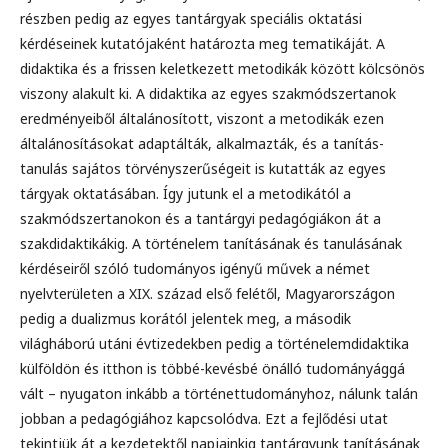
részben pedig az egyes tantárgyak speciális oktatási
kérdéseinek kutatójaként határozta meg tematikáját. A
didaktika és a frissen keletkezett metodikák között kölcsönös
viszony alakult ki. A didaktika az egyes szakmódszertanok
eredményeiből általánosított, viszont a metodikák ezen
általánosításokat adaptálták, alkalmazták, és a tanítás-
tanulás sajátos törvényszerűségeit is kutatták az egyes
tárgyak oktatásában. Így jutunk el a metodikától a
szakmódszertanokon és a tantárgyi pedagógiákon át a
szakdidaktikákig. A történelem tanításának és tanulásának
kérdéseiről szóló tudományos igényű művek a német
nyelvterületen a XIX. század első felétől, Magyarországon
pedig a dualizmus korától jelentek meg, a második
világháború utáni évtizedekben pedig a történelemdidaktika
külföldön és itthon is többé-kevésbé önálló tudományággá
vált – nyugaton inkább a történettudományhoz, nálunk talán
jobban a pedagógiához kapcsolódva. Ezt a fejlődési utat
tekintjük át a kezdetektől napjainkig tantárgyunk tanításának