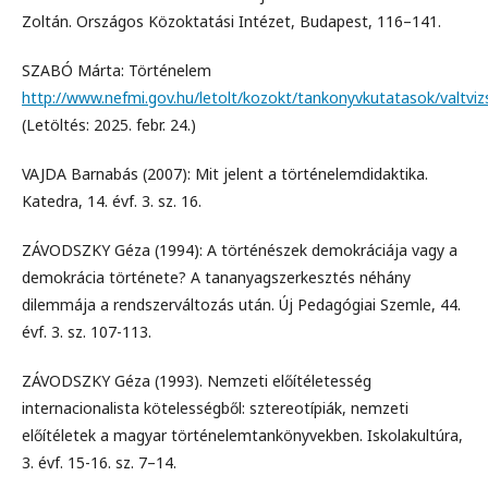
Zoltán. Országos Közoktatási Intézet, Budapest, 116–141.
SZABÓ Márta: Történelem
http://www.nefmi.gov.hu/letolt/kozokt/tankonyvkutatasok/valtvi
(Letöltés: 2025. febr. 24.)
VAJDA Barnabás (2007): Mit jelent a történelemdidaktika.
Katedra, 14. évf. 3. sz. 16.
ZÁVODSZKY Géza (1994): A történészek demokráciája vagy a
demokrácia története? A tananyagszerkesztés néhány
dilemmája a rendszerváltozás után. Új Pedagógiai Szemle, 44.
évf. 3. sz. 107-113.
ZÁVODSZKY Géza (1993). Nemzeti előítéletesség
internacionalista kötelességből: sztereotípiák, nemzeti
előítéletek a magyar történelemtankönyvekben. Iskolakultúra,
3. évf. 15-16. sz. 7–14.