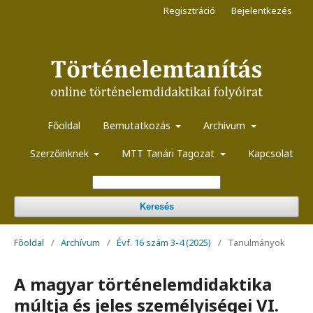
Regisztráció
Bejelentkezés
Főoldal
Bemutatkozás
Archívum
Szerzőinknek
MTT Tanári Tagozat
Kapcsolat
Keresés
Főoldal
/
Archívum
/
Évf. 16 szám 3-4 (2025)
/
Tanulmányok
A magyar történelemdidaktika
múltja és jeles személyiségei VI.