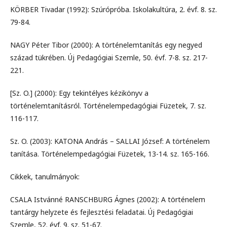
KÖRBER Tivadar (1992): Szúrópróba. Iskolakultúra, 2. évf. 8. sz.
79-84.
NAGY Péter Tibor (2000): A történelemtanítás egy negyed
század tükrében. Új Pedagógiai Szemle, 50. évf. 7-8. sz. 217-
221.
[Sz. O.] (2000): Egy tekintélyes kézikönyv a
történelemtanításról. Történelempedagógiai Füzetek, 7. sz.
116-117.
Sz. O. (2003): KATONA András – SALLAI József: A történelem
tanítása. Történelempedagógiai Füzetek, 13-14. sz. 165-166.
Cikkek, tanulmányok:
CSALA Istvánné RANSCHBURG Ágnes (2002): A történelem
tantárgy helyzete és fejlesztési feladatai. Új Pedagógiai
Szemle, 52. évf. 9. sz. 51-67.