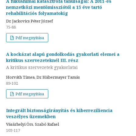
A fukushimai katasztrófa tanulságai: A 2011-es
nemzetközi mentőmissziótól a 15 éve tartó
rehabilitációs folyamatokig
Dr. Jackovics Péter József
75-88
Pdf megnyitása
A kockázat alapú gondolkodás gyakorlati elemei a
kritikus szervezeteknél III. rész
A kritikus szervezetek gyakorlatai
Horváth Tímea, Dr. Hábermayer Tamás
89-102
Pdf megnyitása
Integrált biztonságirányítás és kiberreziliencia
veszélyes üzemekben
Vásárhelyi Örs, Szabó Rafael
103-117