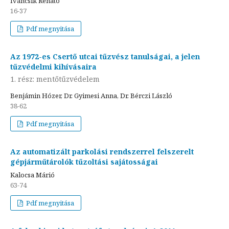
Iváncsik Renátó
16-37
Pdf megnyitása
Az 1972-es Csertő utcai tűzvész tanulságai, a jelen
tűzvédelmi kihívásaira
1. rész: mentőtűzvédelem
Benjámin Hózer, Dr. Gyimesi Anna, Dr. Bérczi László
38-62
Pdf megnyitása
Az automatizált parkolási rendszerrel felszerelt
gépjárműtárolók tűzoltási sajátosságai
Kalocsa Márió
63-74
Pdf megnyitása