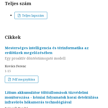
Teljes szám
Teljes lapszám
Cikkek
Mesterséges intelligencia és térinformatika az
erdőtüzek megelőzésében
Egy proaktív döntéstámogató modell
Kovács Ferenc
1-15
Pdf megnyitása
Lítium akkumulátor töltőállomások tűzvédelmi
monitorozása – kémiai folyamatok korai detektálása
infravörös hőkamerás technológiával