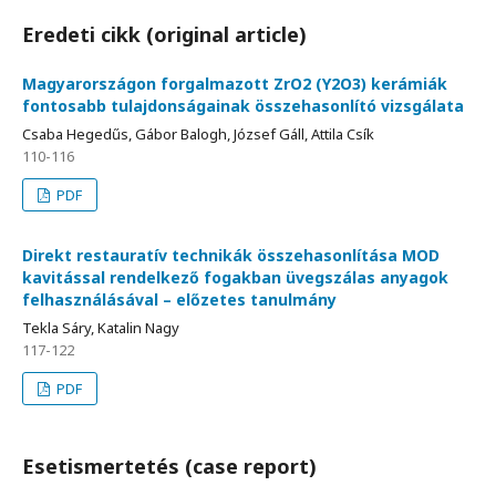
Eredeti cikk (original article)
Magyarországon forgalmazott ZrO2 (Y2O3) kerámiák
fontosabb tulajdonságainak összehasonlító vizsgálata
Csaba Hegedűs, Gábor Balogh, József Gáll, Attila Csík
110-116
PDF
Direkt restauratív technikák összehasonlítása MOD
kavitással rendelkező fogakban üvegszálas anyagok
felhasználásával – előzetes tanulmány
Tekla Sáry, Katalin Nagy
117-122
PDF
Esetismertetés (case report)