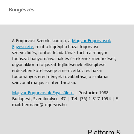
Böngészés
A Fogorvosi Szemle kiadója, a
Magyar Fogorvosok
Egyesülete
, mint a legrégibb hazai fogorvosi
szerveződés, fontos feladatának tartja a magyar
fogászat hagyományainak és értékeinek megőrzését,
ugyanakkor a fogászat fejlődésének elősegítése
érdekében kötelessége a nemzetközi és hazai
tudományos eredmények továbbítása, a szakmai
színvonal magas szinten tartása.
Magyar Fogorvosok Egyesülete
| Postacím: 1088
Budapest, Szentkirályi u. 47. | Tel.: (36) 1-317-1094 | E-
mail: hermann@fogorvos.hu