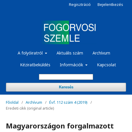
Regisztráció
Bejelentkezés
A folyóiratról
Aktuális szám
Archívum
Kéziratbeküldés
Információk
Kapcsolat
Keresés
Főoldal
/
Archívum
/
Évf. 112 szám 4 (2019)
/
Eredeti cikk (original article)
Magyarországon forgalmazott