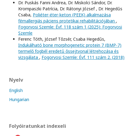
Dr. Puskás Fanni Andrea, Dr. Miskolci Sándor, Dr.
Krompaszki Patrícia, Dr. Rátonyi József , Dr. Hegedűs
Csaba,
Poliéter-éter-keton (PEEK) alkalmazása
fémallergiás páciens protetikai rehabilitációjában
,
Fogorvosi Szemle: Évf. 118 szám 1 (2025): Fogorvosi
Szemle
Ferenc Tóth, József Tőzsér, Csaba Hegedűs,
Indukálható bone morphogenetic protein 7 (BMP-7)
termelő fogbél eredetű őssejtvonal létrehozása és
vizsgálata
,
Fogorvosi Szemle: Évf. 111 szám 2. (2018)
Nyelv
English
Hungarian
Folyóiratunkat indexeli