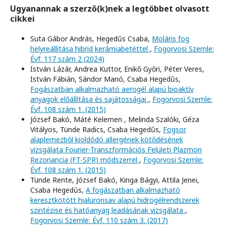
Ugyanannak a szerző(k)nek a legtöbbet olvasott
cikkei
Suta Gábor András, Hegedűs Csaba,
Moláris fog
helyreállítása hibrid kerámiabetéttel
,
Fogorvosi Szemle:
Évf. 117 szám 2 (2024)
István Lázár, Andrea Kuttor, Enikő Győri, Péter Veres,
István Fábián, Sándor Manó, Csaba Hegedűs,
Fogászatban alkalmazható aerogél alapú bioaktív
anyagok előállítása és sajátosságai
,
Fogorvosi Szemle:
Évf. 108 szám 1. (2015)
József Bakó, Máté Kelemen , Melinda Szalóki, Géza
Vitályos, Tünde Radics, Csaba Hegedűs,
Fogsor
alaplemezből kioldódó allergének kötődésének
vizsgálata Fourier-Transzformációs Felületi Plazmon
Rezonancia (FT-SPR) módszerrel
,
Fogorvosi Szemle:
Évf. 108 szám 1. (2015)
Tünde Rente, József Bakó, Kinga Bágyi, Attila Jenei,
Csaba Hegedűs,
A fogászatban alkalmazható
keresztkötött hialuronsav alapú hidrogélrendszerek
szintézise és hatóanyag leadásának vizsgálata
,
Fogorvosi Szemle: Évf. 110 szám 3. (2017)