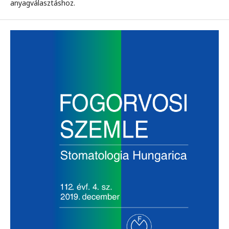
anyagválasztáshoz.