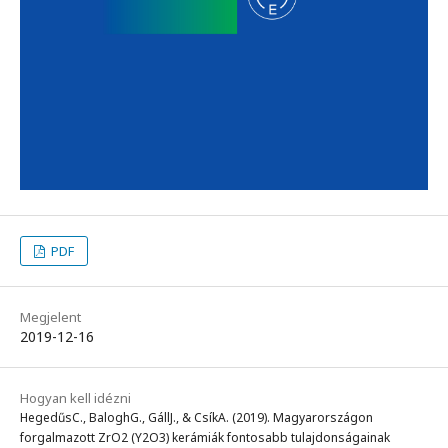
PDF
Megjelent
2019-12-16
Hogyan kell idézni
HegedűsC., BaloghG., GállJ., & CsíkA. (2019). Magyarországon
forgalmazott ZrO2 (Y2O3) kerámiák fontosabb tulajdonságainak