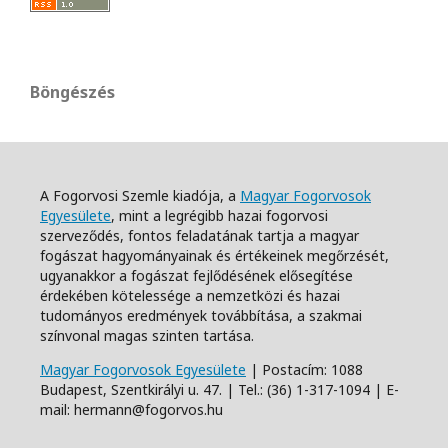
Böngészés
A Fogorvosi Szemle kiadója, a
Magyar Fogorvosok
Egyesülete
, mint a legrégibb hazai fogorvosi
szerveződés, fontos feladatának tartja a magyar
fogászat hagyományainak és értékeinek megőrzését,
ugyanakkor a fogászat fejlődésének elősegítése
érdekében kötelessége a nemzetközi és hazai
tudományos eredmények továbbítása, a szakmai
színvonal magas szinten tartása.
Magyar Fogorvosok Egyesülete
| Postacím: 1088
Budapest, Szentkirályi u. 47. | Tel.: (36) 1-317-1094 | E-
mail: hermann@fogorvos.hu