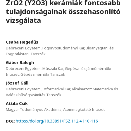
ZrO2 (Y2O3) kerámiák fontosabb
tulajdonságainak összehasonlító
vizsgálata
Csaba Hegedűs
Debreceni Egyetem, Fogorvostudományi Kar, Bioanyagtani és
Fogpótlástani Tanszék
Gábor Balogh
Debreceni Egyetem, Műszaki Kar, Gépész- és járműmérnöki
Intézet, Gépészmérnöki Tanszék
József Gáll
Debreceni Egyetem, Informatikai Kar, Alkalmazott Matematika és
Valószínűségszámítás Tanszék
Attila Csík
Magyar Tudományos Akadémia, Atommagkutató Intézet
https://doi.org/10.33891/FSZ.112.4.110-116
DOI: