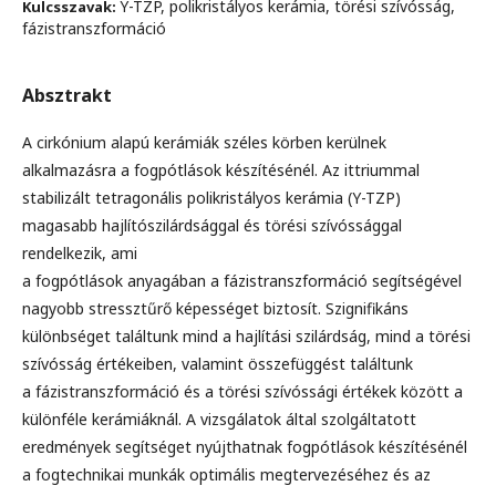
Y-TZP, polikristályos kerámia, törési szívósság,
Kulcsszavak:
fázistranszformáció
Absztrakt
A cirkónium alapú kerámiák széles körben kerülnek
alkalmazásra a fogpótlások készítésénél. Az ittriummal
stabilizált tetragonális polikristályos kerámia (Y-TZP)
magasabb hajlítószilárdsággal és törési szívóssággal
rendelkezik, ami
a fogpótlások anyagában a fázistranszformáció segítségével
nagyobb stressztűrő képességet biztosít. Szignifikáns
különbséget találtunk mind a hajlítási szilárdság, mind a törési
szívósság értékeiben, valamint összefüggést találtunk
a fázistranszformáció és a törési szívóssági értékek között a
különféle kerámiáknál. A vizsgálatok által szolgáltatott
eredmények segítséget nyújthatnak fogpótlások készítésénél
a fogtechnikai munkák optimális megtervezéséhez és az