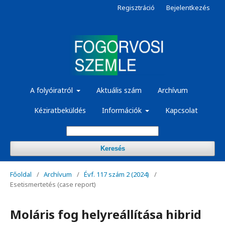
Regisztráció
Bejelentkezés
A folyóiratról
Aktuális szám
Archívum
Kéziratbeküldés
Információk
Kapcsolat
Keresés
Főoldal
/
Archívum
/
Évf. 117 szám 2 (2024)
/
Esetismertetés (case report)
Moláris fog helyreállítása hibrid