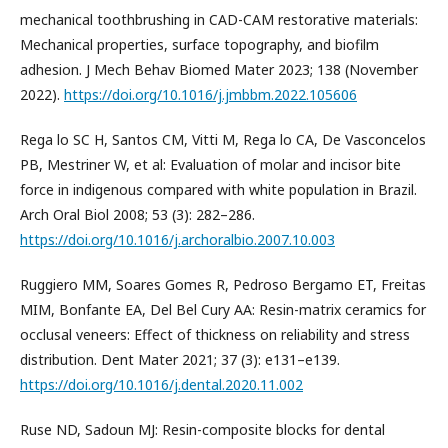
mechanical toothbrushing in CAD-CAM restorative materials:
Mechanical properties, surface topography, and biofilm
adhesion. J Mech Behav Biomed Mater 2023; 138 (November
2022).
https://doi.org/10.1016/j.jmbbm.2022.105606
Rega lo SC H, Santos CM, Vitti M, Rega lo CA, De Vasconcelos
PB, Mestriner W, et al: Evaluation of molar and incisor bite
force in indigenous compared with white population in Brazil.
Arch Oral Biol 2008; 53 (3): 282–286.
https://doi.org/10.1016/j.archoralbio.2007.10.003
Ruggiero MM, Soares Gomes R, Pedroso Bergamo ET, Freitas
MIM, Bonfante EA, Del Bel Cury AA: Resin-matrix ceramics for
occlusal veneers: Effect of thickness on reliability and stress
distribution. Dent Mater 2021; 37 (3): e131–e139.
https://doi.org/10.1016/j.dental.2020.11.002
Ruse ND, Sadoun MJ: Resin-composite blocks for dental