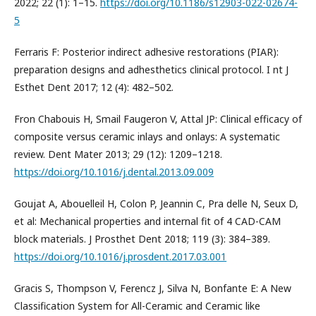
2022; 22 (1): 1–15.
https://doi.org/10.1186/s12903-022-02674-
5
Ferraris F: Posterior indirect adhesive restorations (PIAR):
preparation designs and adhesthetics clinical protocol. I nt J
Esthet Dent 2017; 12 (4): 482–502.
Fron Chabouis H, Smail Faugeron V, Attal JP: Clinical efficacy of
composite versus ceramic inlays and onlays: A systematic
review. Dent Mater 2013; 29 (12): 1209–1218.
https://doi.org/10.1016/j.dental.2013.09.009
Goujat A, Abouelleil H, Colon P, Jeannin C, Pra delle N, Seux D,
et al: Mechanical properties and internal fit of 4 CAD-CAM
block materials. J Prosthet Dent 2018; 119 (3): 384–389.
https://doi.org/10.1016/j.prosdent.2017.03.001
Gracis S, Thompson V, Ferencz J, Silva N, Bonfante E: A New
Classification System for All-Ceramic and Ceramic like