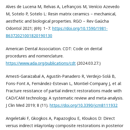
Alves de Lucena M, Relvas A, Lefrançois M, Venício Azevedo
M, Sotelo P, Sotelo L: Resin matrix ceramics – mechanical,
aesthetic and biological properties. RGO – Rev Gaúcha
Odontol 2021; (69): 1–7.
https://doi.org/10.1590/1981-
86372021001820190130
American Dental Association. CDT: Code on dental
procedures and nomenclature.
https://www.ada.org/publications/cdt
(2024.03.27.)
Amesti-Garaizabal A, Agustín-Panadero R, Verdejo-Solá B,
Fons-Font A, Fernández-Estevan L, Montiel-Company J, et al:
Fracture resistance of partial indirect restorations made with
CAD/CAM technology. A systematic review and meta-analysis.
J Clin Med 2019; 8 (11).
https://doi.org/10.3390/jcm8111932
Angeletaki F, Gkogkos A, Papazoglou E, Kloukos D: Direct
versus indirect inlay/onlay composite restorations in posterior