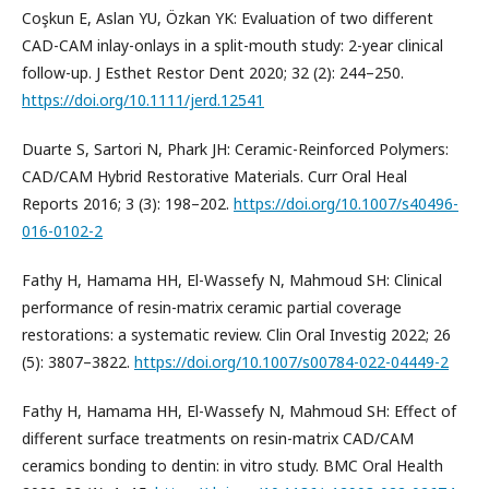
Coşkun E, Aslan YU, Özkan YK: Evaluation of two different
CAD-CAM inlay-onlays in a split-mouth study: 2-year clinical
follow-up. J Esthet Restor Dent 2020; 32 (2): 244–250.
https://doi.org/10.1111/jerd.12541
Duarte S, Sartori N, Phark JH: Ceramic-Reinforced Polymers:
CAD/CAM Hybrid Restorative Materials. Curr Oral Heal
Reports 2016; 3 (3): 198–202.
https://doi.org/10.1007/s40496-
016-0102-2
Fathy H, Hamama HH, El-Wassefy N, Mahmoud SH: Clinical
performance of resin-matrix ceramic partial coverage
restorations: a systematic review. Clin Oral Investig 2022; 26
(5): 3807–3822.
https://doi.org/10.1007/s00784-022-04449-2
Fathy H, Hamama HH, El-Wassefy N, Mahmoud SH: Effect of
different surface treatments on resin-matrix CAD/CAM
ceramics bonding to dentin: in vitro study. BMC Oral Health