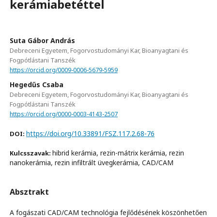
kerámiabetéttel
Suta Gábor András
Debreceni Egyetem, Fogorvostudományi Kar, Bioanyagtani és
Fogpótlástani Tanszék
https://orcid.org/0009-0006-5679-5959
Hegedűs Csaba
Debreceni Egyetem, Fogorvostudományi Kar, Bioanyagtani és
Fogpótlástani Tanszék
https://orcid.org/0000-0003-4143-2507
https://doi.org/10.33891/FSZ.117.2.68-76
DOI:
hibrid kerámia, rezin-mátrix kerámia, rezin
Kulcsszavak:
nanokerámia, rezin infiltrált üvegkerámia, CAD/CAM
Absztrakt
A fogászati CAD/CAM technológia fejlődésének köszönhetően