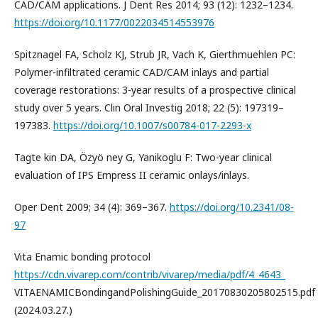
CAD/CAM applications. J Dent Res 2014; 93 (12): 1232–1234.
https://doi.org/10.1177/0022034514553976
Spitznagel FA, Scholz KJ, Strub JR, Vach K, Gierthmuehlen PC:
Polymer-infiltrated ceramic CAD/CAM inlays and partial
coverage restorations: 3-year results of a prospective clinical
study over 5 years. Clin Oral Investig 2018; 22 (5): 197319–
197383.
https://doi.org/10.1007/s00784-017-2293-x
Tagte kin DA, Özyö ney G, Yanikoglu F: Two-year clinical
evaluation of IPS Empress II ceramic onlays/inlays.
Oper Dent 2009; 34 (4): 369–367.
https://doi.org/10.2341/08-
97
Vita Enamic bonding protocol
https://cdn.vivarep.com/contrib/vivarep/media/pdf/4_4643_
VITAENAMICBondingandPolishingGuide_20170830205802515.pdf
(2024.03.27.)