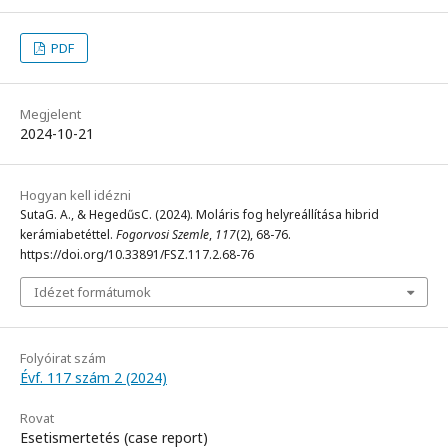
PDF
Megjelent
2024-10-21
Hogyan kell idézni
SutaG. A., & HegedűsC. (2024). Moláris fog helyreállítása hibrid
kerámiabetéttel.
Fogorvosi Szemle
,
117
(2), 68-76.
https://doi.org/10.33891/FSZ.117.2.68-76
Idézet formátumok
Folyóirat szám
Évf. 117 szám 2 (2024)
Rovat
Esetismertetés (case report)