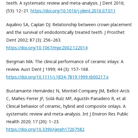
teeth. A systematic review and meta-analysis. J Dent 2016;
(53): 12–21.
https://doi.org/10.1016/j.jdent.2016.07.011
Aquilino SA, Caplan DJ: Relationship between crown placement
and the survival of endodontically treated teeth. J Prosthet
Dent 2002; 87 (3): 256–263.
https://doi.org/10.1067/mpr.2002.122014
Bergman MA: The clinical performance of ceramic inlays: A
review. Aust Dent J 1999; 44 (3): 157–168.
https://doi.org/10.1111/j.1834-7819.1999.tb00217.x
Bustamante-Hernández N, Montiel-Company JM, Bellot-Arcís
C, Mañes-Ferrer JF, Solá-Ruíz MF, Agustín-Panadero R, et al:
Clinical behavior of ceramic, hybrid and composite onlays. A
systematic review and meta-analysis. Int J Environ Res Public
Health 2020; 17 (20): 1–23.
https://doi.org/10.3390/ijerph17207582