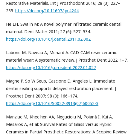
Restorative Materials. Int J Prosthodont 2016; 28 (3): 227–
235.
https://doi.org/10.11607/ijp.4244
He LH, Swa in M: A novel polymer infiltrated ceramic dental
material. Dent Mater 2011; 27 (6): 527–534.
https://doi.org/10.1016/j.dental.2011.02.002
Laborie M, Naveau A, Menard A: CAD-CAM resin-ceramic
material wear: A systematic review. J Prosthet Dent 2022; 1–7.
https://doi.org/10.1016/j.prosdent.2022.01.027
Magne P, So W Seup, Cascione D, Angeles L: Immediate
dentin sealing supports delayed restoration placement. J
Prosthet Dent 2007; 98 (3): 166–174.
https://doi.org/10.1016/S0022-3913(07)60052-3
Manziuc M, Khec hen AA, Negucioiu M, Poiană I, Kui A,
Mesaros A, et al: Survival Rates of Glass versus Hybrid
Ceramics in Partial Prosthetic Restorations: A Scoping Review