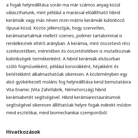
a fogak helyreállítása során ma már számos anyag közül
választhatunk, mint például a marással előállítható hibrid
kerámiák vagy más néven rezin-mátrix kerámiák különböző
típusai közül. Közös jellemzőjük, hogy szervetlen,
kerámiatartalmuk mellett szerves, polimer tartalommal is
rendelkeznek eltérő arányban. A kerámia, mint összetevő rész
szerkezetében, méretében és összetételében is mutatkoznak
különbségek termékenként. A hibrid kerámiák elsősorban
szóló fogművekként, például koronákként, héjakként és
betétekként alkalmazhatóak sikeresen. A közleményben egy
alsó gyökérkezelt moláris fog helyreállítása kerül bemutatásra
Vita Enamic (Vita Zahnfabrik, Németország) hibrid
kerámiabetét segítségével. Hibrid kerámiarestaurátumok
segítségével sikeresen állíthatóak helyre fogak indirekt módon
mind esztétikai, mind biomechanikai szempontból.
Hivatkozások