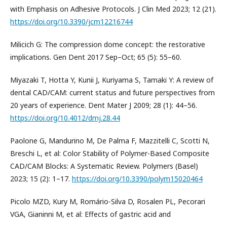
with Emphasis on Adhesive Protocols. J Clin Med 2023; 12 (21).
https://doi.org/10.3390/jcm12216744
Milicich G: The compression dome concept: the restorative
implications. Gen Dent 2017 Sep–Oct; 65 (5): 55–60.
Miyazaki T, Hotta Y, Kunii J, Kuriyama S, Tamaki Y: A review of
dental CAD/CAM: current status and future perspectives from
20 years of experience. Dent Mater J 2009; 28 (1): 44–56.
https://doi.org/10.4012/dmj.28.44
Paolone G, Mandurino M, De Palma F, Mazzitelli C, Scotti N,
Breschi L, et al: Color Stability of Polymer-Based Composite
CAD/CAM Blocks: A Systematic Review. Polymers (Basel)
2023; 15 (2): 1–17.
https://doi.org/10.3390/polym15020464
Picolo MZD, Kury M, Romário-Silva D, Rosalen PL, Pecorari
VGA, Gianinni M, et al: Effects of gastric acid and