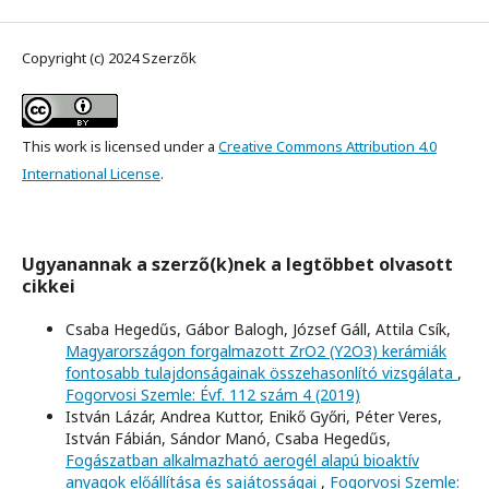
Copyright (c) 2024 Szerzők
This work is licensed under a
Creative Commons Attribution 4.0
International License
.
Ugyanannak a szerző(k)nek a legtöbbet olvasott
cikkei
Csaba Hegedűs, Gábor Balogh, József Gáll, Attila Csík,
Magyarországon forgalmazott ZrO2 (Y2O3) kerámiák
fontosabb tulajdonságainak összehasonlító vizsgálata
,
Fogorvosi Szemle: Évf. 112 szám 4 (2019)
István Lázár, Andrea Kuttor, Enikő Győri, Péter Veres,
István Fábián, Sándor Manó, Csaba Hegedűs,
Fogászatban alkalmazható aerogél alapú bioaktív
anyagok előállítása és sajátosságai
,
Fogorvosi Szemle: