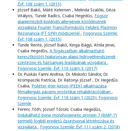
Évf. 108 szám 1. (2015)
József Bakó, Máté Kelemen , Melinda Szalóki, Géza
Vitályos, Tünde Radics, Csaba Hegedűs,
Fogsor
alaplemezből kioldódó allergének kötődésének
vizsgálata Fourier-Transzformációs Felületi Plazmon
Rezonancia (FT-SPR) módszerrel
,
Fogorvosi Szemle:
Évf. 108 szám 1. (2015)
Tünde Rente, József Bakó, Kinga Bágyi, Attila Jenei,
Csaba Hegedűs,
A fogászatban alkalmazható
keresztkötött hialuronsav alapú hidrogélrendszerek
szintézise és hatóanyag leadásának vizsgálata
,
Fogorvosi Szemle: Évf. 110 szám 3. (2017)
Dr. Puskás Fanni Andrea, Dr. Miskolci Sándor, Dr.
Krompaszki Patrícia, Dr. Rátonyi József , Dr. Hegedűs
Csaba,
Poliéter-éter-keton (PEEK) alkalmazása
fémallergiás páciens protetikai rehabilitációjában
,
Fogorvosi Szemle: Évf. 118 szám 1 (2025): Fogorvosi
Szemle
Ferenc Tóth, József Tőzsér, Csaba Hegedűs,
Indukálható bone morphogenetic protein 7 (BMP-7)
termelő fogbél eredetű őssejtvonal létrehozása és
vizsgálata
,
Fogorvosi Szemle: Évf. 111 szám 2. (2018)