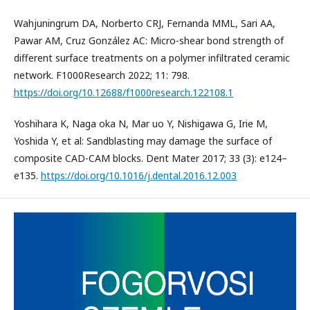
Wahjuningrum DA, Norberto CRJ, Fernanda MML, Sari AA,
Pawar AM, Cruz González AC: Micro-shear bond strength of
different surface treatments on a polymer infiltrated ceramic
network. F1000Research 2022; 11: 798.
https://doi.org/10.12688/f1000research.122108.1
Yoshihara K, Naga oka N, Mar uo Y, Nishigawa G, Irie M,
Yoshida Y, et al: Sandblasting may damage the surface of
composite CAD-CAM blocks. Dent Mater 2017; 33 (3): e124–
e135.
https://doi.org/10.1016/j.dental.2016.12.003