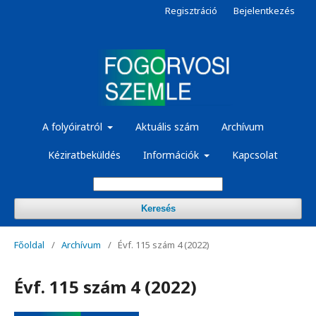
Regisztráció
Bejelentkezés
A folyóiratról
Aktuális szám
Archívum
Kéziratbeküldés
Információk
Kapcsolat
Keresés
Főoldal
/
Archívum
/
Évf. 115 szám 4 (2022)
Évf. 115 szám 4 (2022)