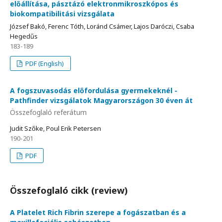
előállítása, pásztázó elektronmikroszkópos és
biokompatibilitási vizsgálata
József Bakó, Ferenc Tóth, Loránd Csámer, Lajos Daróczi, Csaba
Hegedűs
183-189
PDF (English)
A fogszuvasodás előfordulása gyermekeknél -
Pathfinder vizsgálatok Magyarországon 30 éven át
Összefoglaló referátum
Judit Szőke, Poul Erik Petersen
190-201
PDF
Összefoglaló cikk (review)
A Platelet Rich Fibrin szerepe a fogászatban és a