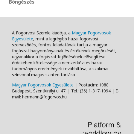
Böngészés
A Fogorvosi Szemle kiadója, a
Magyar Fogorvosok
Egyesülete
, mint a legrégibb hazai fogorvosi
szerveződés, fontos feladatának tartja a magyar
fogászat hagyományainak és értékeinek megőrzését,
ugyanakkor a fogászat fejlődésének elősegítése
érdekében kötelessége a nemzetközi és hazai
tudományos eredmények továbbítása, a szakmai
színvonal magas szinten tartása.
Magyar Fogorvosok Egyesülete
| Postacím: 1088
Budapest, Szentkirályi u. 47. | Tel.: (36) 1-317-1094 | E-
mail: hermann@fogorvos.hu