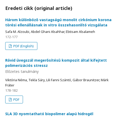
Eredeti cikk (original article)
Három különböző vastagságú monolit cirkónium korona
törési ellenállásnak in vitro összehasonlító vizsgálata
Safa M. Alzoubi, Abdel Ghani Alsahhar, Ebtisam Alsalameh
172-177
PDF (English)
Rövid üvegszál megerősítésű kompozit által kifejtett
polimerizációs stressz
Előzetes tanulmány
Viktória Néma, Tekla Sáry, Lili Fanni Szántó, Gábor Braunitzer, Márk
Fráter
178-182
PDF
SLA 3D nyomtatható biopolimer alapú hidrogél