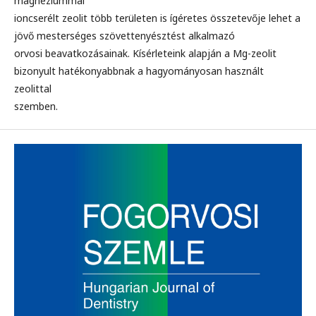
magnéziummal
ioncserélt zeolit több területen is ígéretes összetevője lehet a
jövő mesterséges szövettenyésztést alkalmazó
orvosi beavatkozásainak. Kísérleteink alapján a Mg-zeolit
bizonyult hatékonyabbnak a hagyományosan használt
zeolittal
szemben.