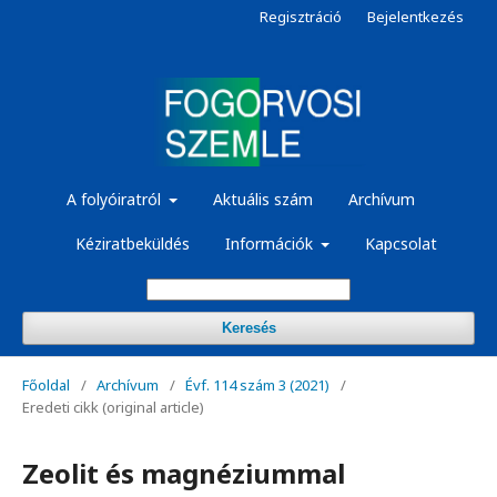
Regisztráció
Bejelentkezés
A folyóiratról
Aktuális szám
Archívum
Kéziratbeküldés
Információk
Kapcsolat
Keresés
Főoldal
/
Archívum
/
Évf. 114 szám 3 (2021)
/
Eredeti cikk (original article)
Zeolit és magnéziummal