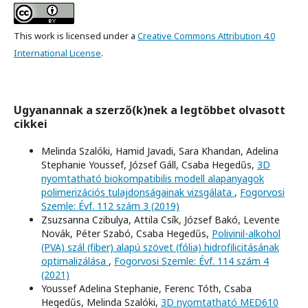
This work is licensed under a
Creative Commons Attribution 4.0
International License
.
Ugyanannak a szerző(k)nek a legtöbbet olvasott
cikkei
Melinda Szalóki, Hamid Javadi, Sara Khandan, Adelina
Stephanie Youssef, József Gáll, Csaba Hegedűs,
3D
nyomtatható biokompatibilis modell alapanyagok
polimerizációs tulajdonságainak vizsgálata
,
Fogorvosi
Szemle: Évf. 112 szám 3 (2019)
Zsuzsanna Czibulya, Attila Csík, József Bakó, Levente
Novák, Péter Szabó, Csaba Hegedűs,
Polivinil-alkohol
(PVA) szál (fiber) alapú szövet (fólia) hidrofilicitásának
optimalizálása
,
Fogorvosi Szemle: Évf. 114 szám 4
(2021)
Youssef Adelina Stephanie, Ferenc Tóth, Csaba
Hegedűs, Melinda Szalóki,
3D nyomtatható MED610