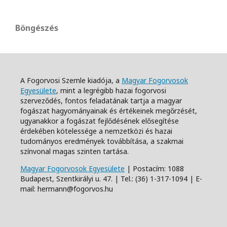
Böngészés
A Fogorvosi Szemle kiadója, a
Magyar Fogorvosok
Egyesülete
, mint a legrégibb hazai fogorvosi
szerveződés, fontos feladatának tartja a magyar
fogászat hagyományainak és értékeinek megőrzését,
ugyanakkor a fogászat fejlődésének elősegítése
érdekében kötelessége a nemzetközi és hazai
tudományos eredmények továbbítása, a szakmai
színvonal magas szinten tartása.
Magyar Fogorvosok Egyesülete
| Postacím: 1088
Budapest, Szentkirályi u. 47. | Tel.: (36) 1-317-1094 | E-
mail: hermann@fogorvos.hu