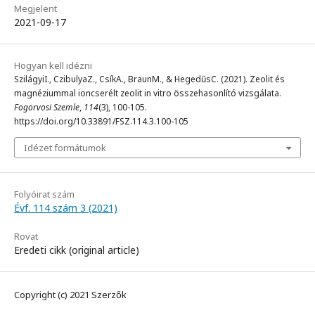
Megjelent
2021-09-17
Hogyan kell idézni
SzilágyiI., CzibulyaZ., CsíkA., BraunM., & HegedűsC. (2021). Zeolit és
magnéziummal ioncserélt zeolit in vitro összehasonlító vizsgálata.
Fogorvosi Szemle
,
114
(3), 100-105.
https://doi.org/10.33891/FSZ.114.3.100-105
Idézet formátumok
Folyóirat szám
Évf. 114 szám 3 (2021)
Rovat
Eredeti cikk (original article)
Copyright (c) 2021 Szerzők