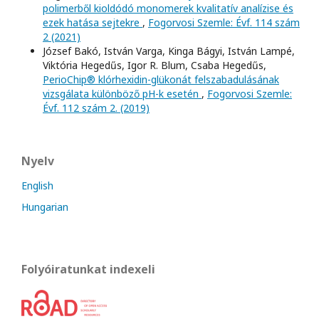
polimerből kioldódó monomerek kvalitatív analízise és
ezek hatása sejtekre
,
Fogorvosi Szemle: Évf. 114 szám
2 (2021)
József Bakó, István Varga, Kinga Bágyi, István Lampé,
Viktória Hegedűs, Igor R. Blum, Csaba Hegedűs,
PerioChip® klórhexidin-glükonát felszabadulásának
vizsgálata különböző pH-k esetén
,
Fogorvosi Szemle:
Évf. 112 szám 2. (2019)
Nyelv
English
Hungarian
Folyóiratunkat indexeli