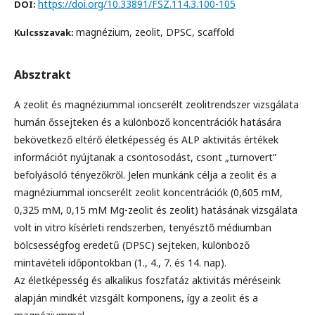
https://doi.org/10.33891/FSZ.114.3.100-105
DOI:
magnézium, zeolit, DPSC, scaffold
Kulcsszavak:
Absztrakt
A zeolit és magnéziummal ioncserélt zeolitrendszer vizsgálata
humán őssejteken és a különböző koncentrációk hatására
bekövetkező eltérő életképesség és ALP aktivitás értékek
információt nyújtanak a csontosodást, csont „turnovert”
befolyásoló tényezőkről. Jelen munkánk célja a zeolit és a
magnéziummal ioncserélt zeolit koncentrációk (0,605 mM,
0,325 mM, 0,15 mM Mg-zeolit és zeolit) hatásának vizsgálata
volt in vitro kísérleti rendszerben, tenyésztő médiumban
bölcsességfog eredetű (DPSC) sejteken, különböző
mintavételi időpontokban (1., 4., 7. és 14. nap).
Az életképesség és alkalikus foszfatáz aktivitás méréseink
alapján mindkét vizsgált komponens, így a zeolit és a