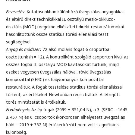
Bevezetés:
Kutatásunkban különböző üvegszálas anyagokkal
és eltérő direkt technikákkal II. osztályú mezio-okkluzo-
disztális (MOD) üregekbe elkészített direkt restaurátumokat
hasonlítottunk össze statikus törési ellenállási teszt
segítségével.
Anyag és módszer:
72 alsó moláris fogat 6 csoportba
osztottunk (n = 12). A kontrollként szolgáló csoporton kívül az
összes fogba II. osztályú MOD kavitásokat fúrtunk, majd
ezeket vegyesen üvegszálas hálóval, rövid üvegszálas
kompozittal (SFRC) és hagyományos kompozittal
restauráltuk. A fogak tesztelése statikus törési ellenállással
történt, az értékeket Newtonban regisztráltuk. A létrejött
törés mintázatát is értékeltük.
Eredmények:
Az ép fogak (2099 ± 351,04 N), a 3. (SFRC – 1645
± 457 N) és 6. csoportok (körkörösen elhelyezett üvegszálas
háló – 2019 ± 352 N) értékei között nem volt szignifikáns
különbség.