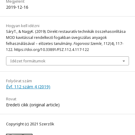
Megjelent
2019-12-16
Hogyan kell idézni
SáryT., & NagyK. (2019). Direkt restauratív technikák összehasonlítása
MOD kavitással rendelkező fogakban üvegszálas anyagok
felhasználásával – előzetes tanulmány.
Fogorvosi Szemle
,
112
(4), 117-
122. https://doi.org/10.33891/FSZ.112.4.117-122
Idézet formátumok
Folyóirat szám
Évf. 112 szám 4 (2019)
Rovat
Eredeti cikk (original article)
Copyright (c) 2021 Szerzők