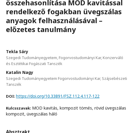
összehasonlítása MOD kavitással
rendelkező fogakban üvegszálas
anyagok felhasználásával –
előzetes tanulmány
Tekla Sáry
Szegedi Tudományegyetem, Fogorvostudományi Kar, Konzerváló
és Esztétikai Fogászati Tanszék
Katalin Nagy
Szegedi Tudományegyetem Fogorvostudományi Kar, Szájsebészeti
Tanszék
https://doi.org/10.33891/FSZ.112.4.117-122
DOI:
MOD kavitás, kompozit tömés, rövid üvegszálas
Kulcsszavak:
kompozit, üvegszálas háló
Absztrakt