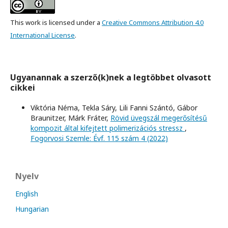
This work is licensed under a
Creative Commons Attribution 4.0
International License
.
Ugyanannak a szerző(k)nek a legtöbbet olvasott
cikkei
Viktória Néma, Tekla Sáry, Lili Fanni Szántó, Gábor
Braunitzer, Márk Fráter,
Rövid üvegszál megerősítésű
kompozit által kifejtett polimerizációs stressz
,
Fogorvosi Szemle: Évf. 115 szám 4 (2022)
Nyelv
English
Hungarian