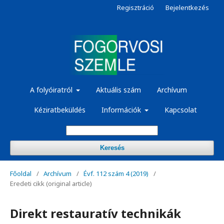
Regisztráció
Bejelentkezés
A folyóiratról
Aktuális szám
Archívum
Kéziratbeküldés
Információk
Kapcsolat
Keresés
Főoldal
/
Archívum
/
Évf. 112 szám 4 (2019)
/
Eredeti cikk (original article)
Direkt restauratív technikák