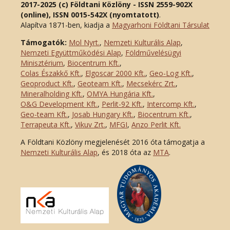
2017-2025 (c) Földtani Közlöny - ISSN 2559-902X
(online), ISSN 0015-542X (nyomtatott)
.
Alapítva 1871-ben, kiadja a
Magyarhoni Földtani Társulat
Támogatók:
Mol Nyrt.
,
Nemzeti Kulturális Alap
,
Nemzeti Együttműködési Alap
,
Földművelésügyi
Minisztérium
,
Biocentrum Kft.
,
Colas Északkő Kft
.
,
Elgoscar 2000 Kft
.
,
Geo-Log Kft.
,
Geoproduct Kft.
,
Geoteam Kft.
,
Mecsekérc Zrt.
,
Mineralholding Kft.
,
OMYA Hungária Kft.
,
O&G Development Kft
.
,
Perlit-92 Kft.
,
Intercomp Kft.
,
Geo-team Kft.
,
Josab Hungary Kft.
,
Biocentrum Kft.
,
Terrapeuta Kft.
,
Vikuv Zrt.
,
MFGI
,
Anzo Perlit Kft.
A Földtani Közlöny megjelenését 2016 óta támogatja a
Nemzeti Kulturális Alap
, és 2018 óta az
MTA
.