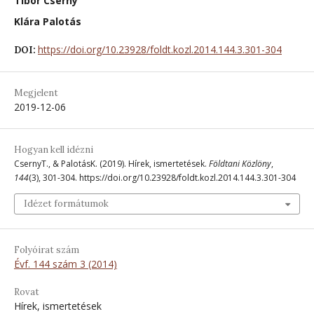
Tibor Cserny
Klára Palotás
https://doi.org/10.23928/foldt.kozl.2014.144.3.301-304
DOI:
Megjelent
2019-12-06
Hogyan kell idézni
CsernyT., & PalotásK. (2019). Hírek, ismertetések.
Földtani Közlöny
,
144
(3), 301-304. https://doi.org/10.23928/foldt.kozl.2014.144.3.301-304
Idézet formátumok
Folyóirat szám
Évf. 144 szám 3 (2014)
Rovat
Hírek, ismertetések