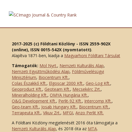
2017-2025 (c) Földtani Közlöny - ISSN 2559-902X
(online), ISSN 0015-542X (nyomtatott)
.
Alapítva 1871-ben, kiadja a
Magyarhoni Földtani Társulat
Támogatók:
Mol Nyrt.
,
Nemzeti Kulturális Alap
,
Nemzeti Együttműködési Alap
,
Földművelésügyi
Minisztérium
,
Biocentrum Kft.
,
Colas Északkő Kft
.
,
Elgoscar 2000 Kft
.
,
Geo-Log Kft.
,
Geoproduct Kft.
,
Geoteam Kft.
,
Mecsekérc Zrt.
,
Mineralholding Kft.
,
OMYA Hungária Kft.
,
O&G Development Kft
.
,
Perlit-92 Kft.
,
Intercomp Kft.
,
Geo-team Kft.
,
Josab Hungary Kft.
,
Biocentrum Kft.
,
Terrapeuta Kft.
,
Vikuv Zrt.
,
MFGI
,
Anzo Perlit Kft.
A Földtani Közlöny megjelenését 2016 óta támogatja a
Nemzeti Kulturális Alap
, és 2018 óta az
MTA
.