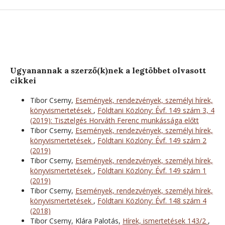
Ugyanannak a szerző(k)nek a legtöbbet olvasott
cikkei
Tibor Cserny,
Események, rendezvények, személyi hírek,
könyvismertetések
,
Földtani Közlöny: Évf. 149 szám 3, 4
(2019): Tisztelgés Horváth Ferenc munkássága előtt
Tibor Cserny,
Események, rendezvények, személyi hírek,
könyvismertetések
,
Földtani Közlöny: Évf. 149 szám 2
(2019)
Tibor Cserny,
Események, rendezvények, személyi hírek,
könyvismertetések
,
Földtani Közlöny: Évf. 149 szám 1
(2019)
Tibor Cserny,
Események, rendezvények, személyi hírek,
könyvismertetések
,
Földtani Közlöny: Évf. 148 szám 4
(2018)
Tibor Cserny, Klára Palotás,
Hírek, ismertetések 143/2
,