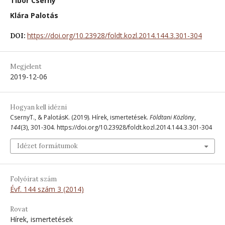
Tibor Cserny
Klára Palotás
https://doi.org/10.23928/foldt.kozl.2014.144.3.301-304
DOI:
Megjelent
2019-12-06
Hogyan kell idézni
CsernyT., & PalotásK. (2019). Hírek, ismertetések.
Földtani Közlöny
,
144
(3), 301-304. https://doi.org/10.23928/foldt.kozl.2014.144.3.301-304
Idézet formátumok
Folyóirat szám
Évf. 144 szám 3 (2014)
Rovat
Hírek, ismertetések