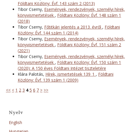
Földtani Közlöny: Évf. 143 szám 2 (2013)
Tibor Cserny,
Események, rendezvények, személyi hírek,
könyvismertetések
,
Földtani Közlöny: Évf. 148 szám 1
(2018)
Tibor Cserny,
Főtitkári jelentés a 2013. évről
,
Földtani
Közlöny: Évf. 144 szám 1 (2014)
Tibor Cserny,
Események, rendezvények, személyi hírek,
könyvismertetések
,
Földtani Közlöny: Évf. 151 szám 2
(2021)
Tibor Cserny,
Események, rendezvények, személyi hírek,
könyvismertetések
,
Földtani Közlöny: Évf. 150 szám 1
(2020): A 150 éves Földtani Intézet tiszteletére
Klára Palotás,
Hírek, ismertetések 139_1
,
Földtani
Közlöny: Évf. 139 szám 1 (2009)
<<
<
1
2
3
4
5
6
7
>
>>
Nyelv
English
Hungarian