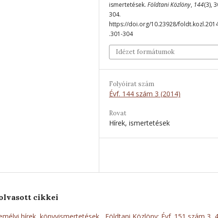
ismertetések.
Földtani Közlöny
,
144
(3), 
304.
https://doi.org/10.23928/foldt.kozl.201
.301-304
Idézet formátumok
Folyóirat szám
Évf. 144 szám 3 (2014)
Rovat
Hírek, ismertetések
olvasott cikkei
mélyi hírek, könyvismertetések
,
Földtani Közlöny: Évf. 151 szám 3, 