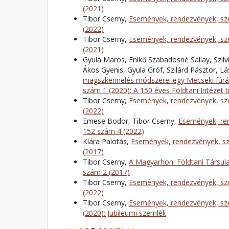
(2021)
Tibor Cserny,
Események, rendezvények, sze
(2022)
Tibor Cserny,
Események, rendezvények, sze
(2021)
Gyula Maros, Enikő Szabadosné Sallay, Szilv
Ákos Gyenis, Gyula Gróf, Szilárd Pásztor, L
magszkennelés módszerei egy Mecseki fúrá
szám 1 (2020): A 150 éves Földtani Intézet t
Tibor Cserny,
Események, rendezvények, sze
(2022)
Emese Bodor, Tibor Cserny,
Események, ren
152 szám 4 (2022)
Klára Palotás,
Események, rendezvények, sz
(2017)
Tibor Cserny,
A Magyarhoni Földtani Társula
szám 2 (2017)
Tibor Cserny,
Események, rendezvények, sze
(2022)
Tibor Cserny,
Események, rendezvények, sze
(2020): Jubileumi szemlék