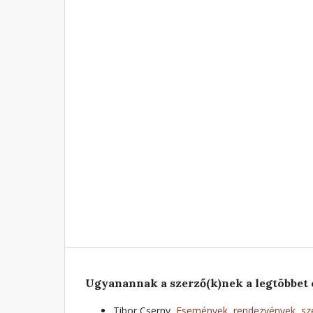
Ugyanannak a szerző(k)nek a legtöbbet 
Tibor Cserny,
Események, rendezvények, sze