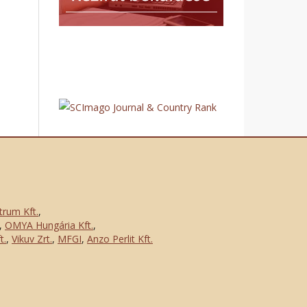
trum Kft.
,
,
OMYA Hungária Kft.
,
t.
,
Vikuv Zrt.
,
MFGI
,
Anzo Perlit Kft.