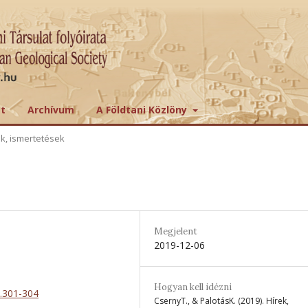
tt
Archívum
A Földtani Közlöny
ek, ismertetések
Megjelent
2019-12-06
Hogyan kell idézni
3.301-304
CsernyT., & PalotásK. (2019). Hírek,