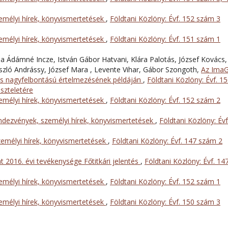
mélyi hírek, könyvismertetések
,
Földtani Közlöny: Évf. 152 szám 3
mélyi hírek, könyvismertetések
,
Földtani Közlöny: Évf. 151 szám 1
ia Ádámné Incze, István Gábor Hatvani, Klára Palotás, József Kovács,
ászló Andrássy, József Mara , Levente Vihar, Gábor Szongoth,
Az Ima
s nagyfelbontású értelmezésének példáján
,
Földtani Közlöny: Évf. 1
iszteletére
mélyi hírek, könyvismertetések
,
Földtani Közlöny: Évf. 152 szám 2
dezvények, személyi hírek, könyvismertetések
,
Földtani Közlöny: Évf
emélyi hírek, könyvismertetések
,
Földtani Közlöny: Évf. 147 szám 2
t 2016. évi tevékenysége Főtitkári jelentés
,
Földtani Közlöny: Évf. 14
mélyi hírek, könyvismertetések
,
Földtani Közlöny: Évf. 152 szám 1
mélyi hírek, könyvismertetések
,
Földtani Közlöny: Évf. 150 szám 3