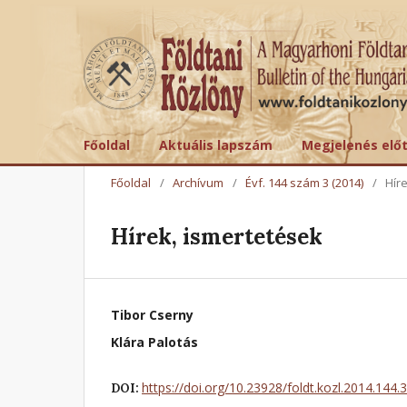
Főoldal
Aktuális lapszám
Megjelenés elő
Főoldal
/
Archívum
/
Évf. 144 szám 3 (2014)
/
Hír
Hírek, ismertetések
Tibor Cserny
Klára Palotás
https://doi.org/10.23928/foldt.kozl.2014.144.
DOI: