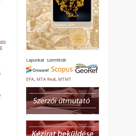
Geo
50
Lapunkat szemlézik:
.
EPA
,
MTA Real
,
MTMT
7