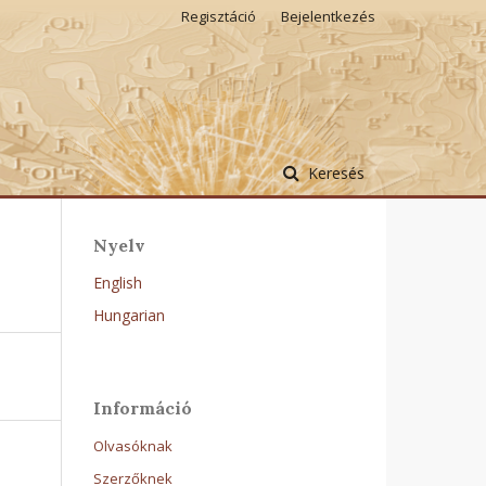
Regisztáció
Bejelentkezés
Keresés
Nyelv
English
Hungarian
Információ
Olvasóknak
Szerzőknek