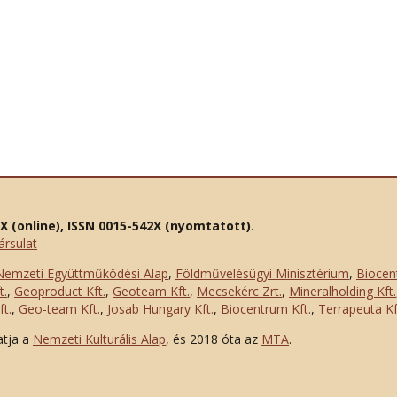
2X (online), ISSN 0015-542X (nyomtatott)
.
ársulat
Nemzeti Együttműködési Alap
,
Földművelésügyi Minisztérium
,
Biocen
t.
,
Geoproduct Kft.
,
Geoteam Kft.
,
Mecsekérc Zrt.
,
Mineralholding Kft.
t.
,
Geo-team Kft.
,
Josab Hungary Kft.
,
Biocentrum Kft.
,
Terrapeuta Kf
atja a
Nemzeti Kulturális Alap
, és 2018 óta az
MTA
.