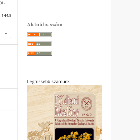
301-
4.144.3
Aktuális szám
Legfrissebb számunk:
4