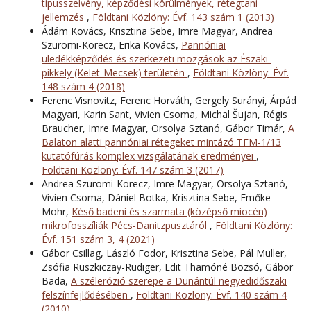
típusszelvény, képződési körülmények, rétegtani
jellemzés
,
Földtani Közlöny: Évf. 143 szám 1 (2013)
Ádám Kovács, Krisztina Sebe, Imre Magyar, Andrea
Szuromi-Korecz, Erika Kovács,
Pannóniai
üledékképződés és szerkezeti mozgások az Északi-
pikkely (Kelet-Mecsek) területén
,
Földtani Közlöny: Évf.
148 szám 4 (2018)
Ferenc Visnovitz, Ferenc Horváth, Gergely Surányi, Árpád
Magyari, Karin Sant, Vivien Csoma, Michal Šujan, Régis
Braucher, Imre Magyar, Orsolya Sztanó, Gábor Timár,
A
Balaton alatti pannóniai rétegeket mintázó TFM-1/13
kutatófúrás komplex vizsgálatának eredményei
,
Földtani Közlöny: Évf. 147 szám 3 (2017)
Andrea Szuromi-Korecz, Imre Magyar, Orsolya Sztanó,
Vivien Csoma, Dániel Botka, Krisztina Sebe, Emőke
Mohr,
Késő badeni és szarmata (középső miocén)
mikrofosszíliák Pécs-Danitzpusztáról
,
Földtani Közlöny:
Évf. 151 szám 3, 4 (2021)
Gábor Csillag, László Fodor, Krisztina Sebe, Pál Müller,
Zsófia Ruszkiczay-Rüdiger, Edit Thamóné Bozsó, Gábor
Bada,
A szélerózió szerepe a Dunántúl negyedidőszaki
felszínfejlődésében
,
Földtani Közlöny: Évf. 140 szám 4
(2010)