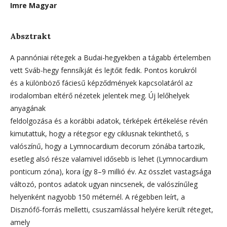
Imre Magyar
Absztrakt
A pannóniai rétegek a Budai-hegyekben a tágabb értelemben
vett Sváb-hegy fennsíkját és lejtőit fedik. Pontos korukról
és a különböző fáciesű képződmények kapcsolatáról az
irodalomban eltérő nézetek jelentek meg. Új lelőhelyek
anyagának
feldolgozása és a korábbi adatok, térképek értékelése révén
kimutattuk, hogy a rétegsor egy ciklusnak tekinthető, s
valószínű, hogy a Lymnocardium decorum zónába tartozik,
esetleg alsó része valamivel idősebb is lehet (Lymnocardium
ponticum zóna), kora így 8–9 millió év. Az összlet vastagsága
változó, pontos adatok ugyan nincsenek, de valószínűleg
helyenként nagyobb 150 méternél. A régebben leírt, a
Disznófő-forrás melletti, csuszamlással helyére került réteget,
amely