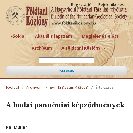
Regisztáció
Bejelentkezés
Főoldal
Aktuális lapszám
Megjelenés előtt
Archívum
A Földtani Közlöny
Keresés
Főoldal
/
Archívum
/
Évf. 138 szám 4 (2008)
/
Értekezés
A budai pannóniai képződmények
Pál Müller