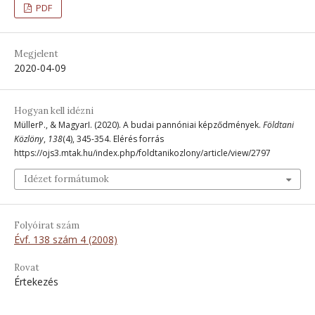
PDF
Megjelent
2020-04-09
Hogyan kell idézni
MüllerP., & MagyarI. (2020). A budai pannóniai képződmények.
Földtani
Közlöny
,
138
(4), 345-354. Elérés forrás
https://ojs3.mtak.hu/index.php/foldtanikozlony/article/view/2797
Idézet formátumok
Folyóirat szám
Évf. 138 szám 4 (2008)
Rovat
Értekezés