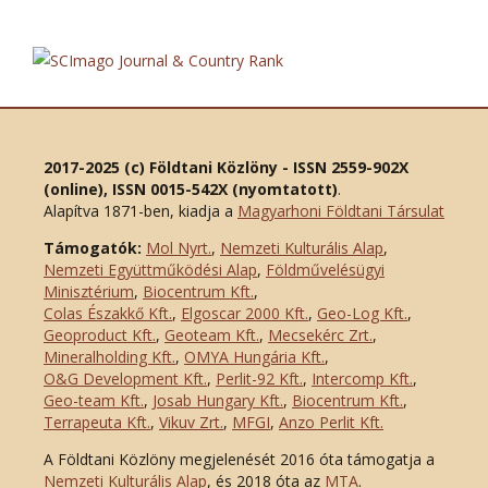
2017-2025 (c) Földtani Közlöny - ISSN 2559-902X
(online), ISSN 0015-542X (nyomtatott)
.
Alapítva 1871-ben, kiadja a
Magyarhoni Földtani Társulat
Támogatók:
Mol Nyrt.
,
Nemzeti Kulturális Alap
,
Nemzeti Együttműködési Alap
,
Földművelésügyi
Minisztérium
,
Biocentrum Kft.
,
Colas Északkő Kft
.
,
Elgoscar 2000 Kft
.
,
Geo-Log Kft.
,
Geoproduct Kft.
,
Geoteam Kft.
,
Mecsekérc Zrt.
,
Mineralholding Kft.
,
OMYA Hungária Kft.
,
O&G Development Kft
.
,
Perlit-92 Kft.
,
Intercomp Kft.
,
Geo-team Kft.
,
Josab Hungary Kft.
,
Biocentrum Kft.
,
Terrapeuta Kft.
,
Vikuv Zrt.
,
MFGI
,
Anzo Perlit Kft.
A Földtani Közlöny megjelenését 2016 óta támogatja a
Nemzeti Kulturális Alap
, és 2018 óta az
MTA
.