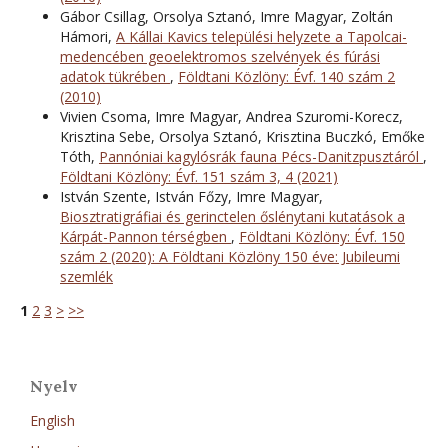
Gábor Csillag, Orsolya Sztanó, Imre Magyar, Zoltán
Hámori,
A Kállai Kavics települési helyzete a Tapolcai-
medencében geoelektromos szelvények és fúrási
adatok tükrében
,
Földtani Közlöny: Évf. 140 szám 2
(2010)
Vivien Csoma, Imre Magyar, Andrea Szuromi-Korecz,
Krisztina Sebe, Orsolya Sztanó, Krisztina Buczkó, Emőke
Tóth,
Pannóniai kagylósrák fauna Pécs-Danitzpusztáról
,
Földtani Közlöny: Évf. 151 szám 3, 4 (2021)
István Szente, István Főzy, Imre Magyar,
Biosztratigráfiai és gerinctelen őslénytani kutatások a
Kárpát-Pannon térségben
,
Földtani Közlöny: Évf. 150
szám 2 (2020): A Földtani Közlöny 150 éve: Jubileumi
szemlék
1
2
3
>
>>
Nyelv
English