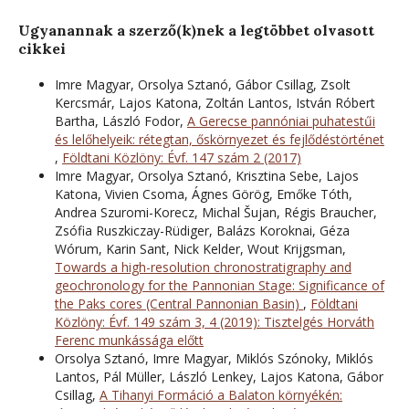
Ugyanannak a szerző(k)nek a legtöbbet olvasott
cikkei
Imre Magyar, Orsolya Sztanó, Gábor Csillag, Zsolt
Kercsmár, Lajos Katona, Zoltán Lantos, István Róbert
Bartha, László Fodor,
A Gerecse pannóniai puhatestűi
és lelőhelyeik: rétegtan, őskörnyezet és fejlődéstörténet
,
Földtani Közlöny: Évf. 147 szám 2 (2017)
Imre Magyar, Orsolya Sztanó, Krisztina Sebe, Lajos
Katona, Vivien Csoma, Ágnes Görög, Emőke Tóth,
Andrea Szuromi-Korecz, Michal Šujan, Régis Braucher,
Zsófia Ruszkiczay-Rüdiger, Balázs Koroknai, Géza
Wórum, Karin Sant, Nick Kelder, Wout Krijgsman,
Towards a high-resolution chronostratigraphy and
geochronology for the Pannonian Stage: Significance of
the Paks cores (Central Pannonian Basin)
,
Földtani
Közlöny: Évf. 149 szám 3, 4 (2019): Tisztelgés Horváth
Ferenc munkássága előtt
Orsolya Sztanó, Imre Magyar, Miklós Szónoky, Miklós
Lantos, Pál Müller, László Lenkey, Lajos Katona, Gábor
Csillag,
A Tihanyi Formáció a Balaton környékén: