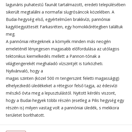
lagunáris puhatestű faunát tartalmazott, eredeti településében
sikerült megtalálni a normafai síugrósáncok közelében. A
Budai-hegység első, egyértelműen brakkvízi, pannóniai
kagylóegyüttesét Farkasréten, egy homokkőrétegben találtuk
meg.
A pannóniai rétegeknek a környék minden más neogén
emeleténél lényegesen magasabb előfordulása az utólagos
tektonikus kiemelkedés mellett a Pannon-tónak a
világtengerekét meghaladó vízszintjét is türközheti.
Nyilvánvaló, hogy a
magas szinten (közel 500 m tengerszint feletti magasságig)
elhelyezkedő üledékeket a rétegsor felső tagja, az édesvízi
mészkő óvta meg a lepusztulástól. Nyitott kérdés viszont,
hogy a Budai-hegyek többi részén (esetleg a Pilis hegység egy
részén is) milyen vastag volt a pannóniai üledék, s mekkora
területet boríthatott.