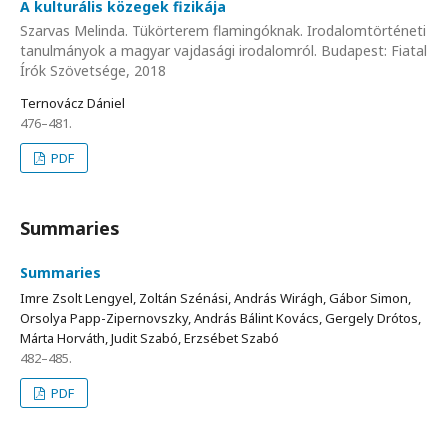
A kulturális közegek fizikája
Szarvas Melinda. Tükörterem flamingóknak. Irodalomtörténeti
tanulmányok a magyar vajdasági irodalomról. Budapest: Fiatal
Írók Szövetsége, 2018
Ternovácz Dániel
476–481.
PDF
Summaries
Summaries
Imre Zsolt Lengyel, Zoltán Szénási, András Wirágh, Gábor Simon,
Orsolya Papp-Zipernovszky, András Bálint Kovács, Gergely Drótos,
Márta Horváth, Judit Szabó, Erzsébet Szabó
482–485.
PDF