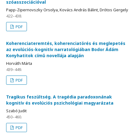
szóasszociációval
Papp-Zipernovszky Orsolya, Kovács András Bálint, Drótos Gergely
422–438.
PDF
Koherenciateremtés, koherenciatörés és meglepetés
az evolúciós-kognitív narratológiában Bodor Ádám
Konyhatitok című novellája alapján
Horváth Márta
439–449.
PDF
Tragikus feszültség. A tragédia paradoxonának
kognitív és evolúciós pszichológiai magyarázata
Szabó Judit
450–460.
PDF