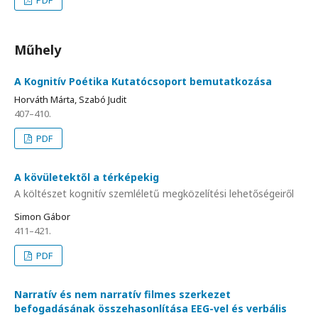
Műhely
A Kognitív Poétika Kutatócsoport bemutatkozása
Horváth Márta, Szabó Judit
407–410.
PDF
A kövületektől a térképekig
A költészet kognitív szemléletű megközelítési lehetőségeiről
Simon Gábor
411–421.
PDF
Narratív és nem narratív filmes szerkezet
befogadásának összehasonlítása EEG-vel és verbális