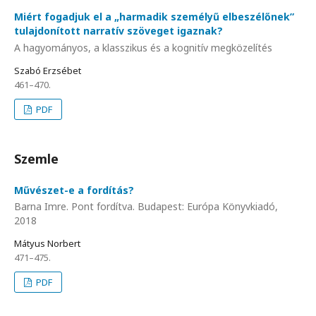
Miért fogadjuk el a „harmadik személyű elbeszélőnek”
tulajdonított narratív szöveget igaznak?
A hagyományos, a klasszikus és a kognitív megközelítés
Szabó Erzsébet
461–470.
PDF
Szemle
Művészet-e a fordítás?
Barna Imre. Pont fordítva. Budapest: Európa Könyvkiadó,
2018
Mátyus Norbert
471–475.
PDF