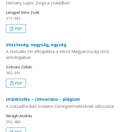
Hatvany Lajos: Zsiga a családban
Lengyel Imre Zsolt
371–381.
PDF
Veszteség, nagyság, egység
A textuális tér elfoglalása a Vérző Magyarország című
antológiában
Szénási Zoltán
382–391.
PDF
Utánközlés – címvariáns – plágium
A századforduló irodalmi tömegtermelésének változatai
Wirágh András
392–406.
PDF