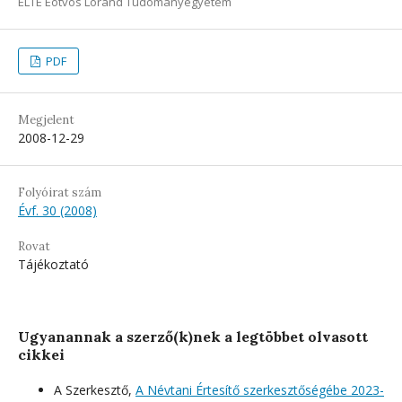
ELTE Eötvös Loránd Tudományegyetem
PDF
Megjelent
2008-12-29
Folyóirat szám
Évf. 30 (2008)
Rovat
Tájékoztató
Ugyanannak a szerző(k)nek a legtöbbet olvasott
cikkei
A Szerkesztő,
A Névtani Értesítő szerkesztőségébe 2023-