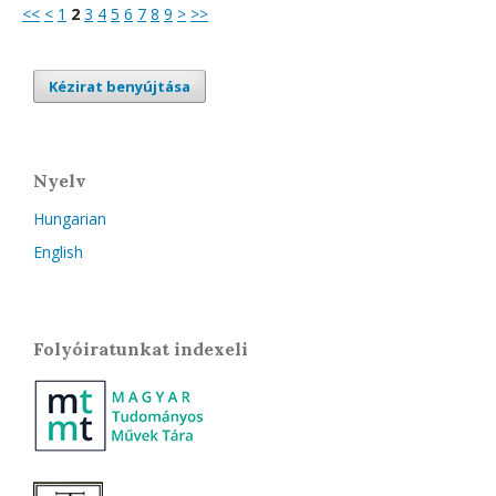
<<
<
1
2
3
4
5
6
7
8
9
>
>>
Kézirat benyújtása
Nyelv
Hungarian
English
Folyóiratunkat indexeli