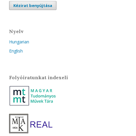
Kézirat benyújtása
Nyelv
Hungarian
English
Folyóiratunkat indexeli