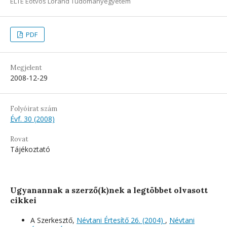
ELTE Eötvös Loránd Tudományegyetem
PDF
Megjelent
2008-12-29
Folyóirat szám
Évf. 30 (2008)
Rovat
Tájékoztató
Ugyanannak a szerző(k)nek a legtöbbet olvasott
cikkei
A Szerkesztő,
Névtani Értesítő 26. (2004)
,
Névtani