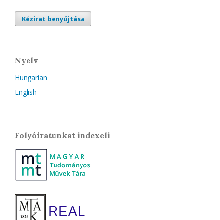
Kézirat benyújtása
Nyelv
Hungarian
English
Folyóiratunkat indexeli