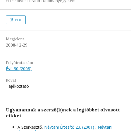
ELTE Eötvös Loránd Tudományegyetem
PDF
Megjelent
2008-12-29
Folyóirat szám
Évf. 30 (2008)
Rovat
Tájékoztató
Ugyanannak a szerző(k)nek a legtöbbet olvasott
cikkei
A Szerkesztő,
Névtani Értesítő 23. (2001)
,
Névtani