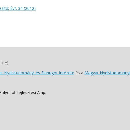
sítő: Évf. 34 (2012)
line)
 Nyelvtudományi és Finnugor Intézete
és a
Magyar Nyelvtudományi
lyóirat-fejlesztési Alap.