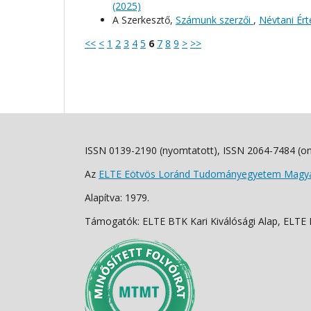
(2025)
A Szerkesztő,
Számunk szerzői
,
Névtani Érte
<<
<
1
2
3
4
5
6
7
8
9
>
>>
ISSN 0139-2190 (nyomtatott), ISSN 2064-7484 (on
Az
ELTE Eötvös Loránd Tudományegyetem Magyar
Alapítva: 1979.
Támogatók: ELTE BTK Kari Kiválósági Alap, ELTE Fo