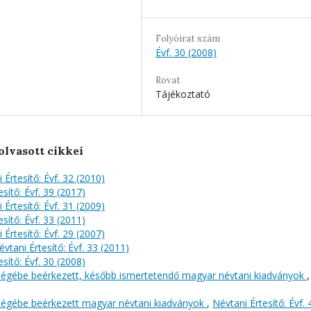
Folyóirat szám
Évf. 30 (2008)
Rovat
Tájékoztató
olvasott cikkei
 Értesítő: Évf. 32 (2010)
sítő: Évf. 39 (2017)
 Értesítő: Évf. 31 (2009)
sítő: Évf. 33 (2011)
 Értesítő: Évf. 29 (2007)
évtani Értesítő: Évf. 33 (2011)
sítő: Évf. 30 (2008)
őségébe beérkezett, később ismertetendő magyar névtani kiadványok
,
őségébe beérkezett magyar névtani kiadványok
,
Névtani Értesítő: Évf. 