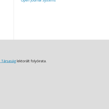
Open Journal Systems
 Társaság
lektorált folyóirata.