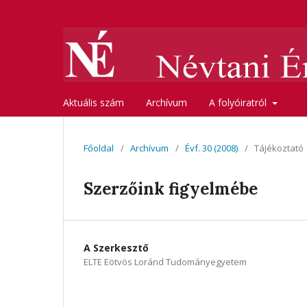
Aktuális szám
Archívum
A folyóiratról
Főoldal
/
Archívum
/
Évf. 30 (2008)
/
Tájékoztató
Szerzőink figyelmébe
A Szerkesztő
ELTE Eötvös Loránd Tudományegyetem