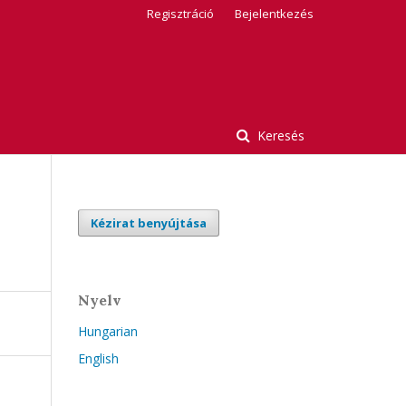
Regisztráció
Bejelentkezés
Keresés
Kézirat benyújtása
Nyelv
Hungarian
English