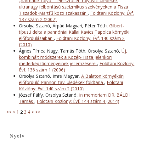
„harmadik folyó" - Pleisztocén folyóvízi üledékek
ultranagy felbontású szeizmikus szelvényeken a Tisza
Tiszadob-Martfű közti szakaszán
,
Földtani Közlöny: Évf.
137 szám 2 (2007)
Orsolya Sztanó, Árpád Magyari, Péter Tóth,
Gilbert-
típusú delta a pannóniai Kállai Kavics Tapolca környéki
előfordulásaiban
,
Földtani Közlöny: Évf. 140 szám 2
(2010)
Ágnes Tímea Nagy, Tamás Tóth, Orsolya Sztanó,
Új,
kombinált módszerek a Közép-Tisza jelenkori
mederképződményeinek jellemzésére
,
Földtani Közlöny:
Évf. 136 szám 1 (2006)
Orsolya Sztanó, Imre Magyar,
A Balaton környékén
előforduló Pannon-tavi üledékek földtana
,
Földtani
Közlöny: Évf. 140 szám 2 (2010)
József Pálfy, Orsolya Sztanó,
In memoriam DR. BÁLDI
Tamás
,
Földtani Közlöny: Évf. 144 szám 4 (2014)
<<
<
1
2
3
4
>
>>
Nyelv