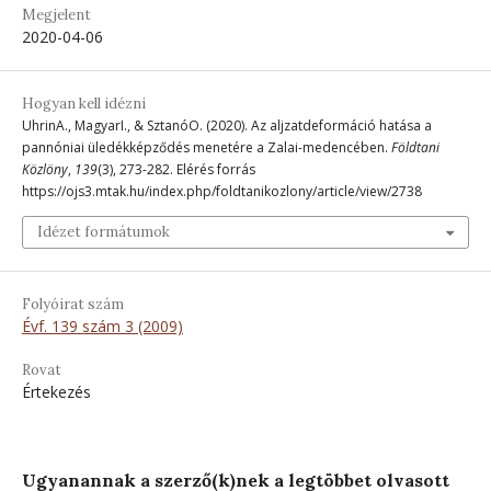
Megjelent
2020-04-06
Hogyan kell idézni
UhrinA., MagyarI., & SztanóO. (2020). Az aljzatdeformáció hatása a
pannóniai üledékképződés menetére a Zalai-medencében.
Földtani
Közlöny
,
139
(3), 273-282. Elérés forrás
https://ojs3.mtak.hu/index.php/foldtanikozlony/article/view/2738
Idézet formátumok
Folyóirat szám
Évf. 139 szám 3 (2009)
Rovat
Értekezés
Ugyanannak a szerző(k)nek a legtöbbet olvasott