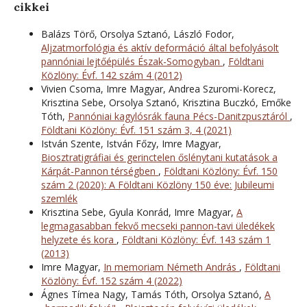
cikkei
Balázs Törő, Orsolya Sztanó, László Fodor,
Aljzatmorfológia és aktív deformáció által befolyásolt
pannóniai lejtőépülés Észak-Somogyban
,
Földtani
Közlöny: Évf. 142 szám 4 (2012)
Vivien Csoma, Imre Magyar, Andrea Szuromi-Korecz,
Krisztina Sebe, Orsolya Sztanó, Krisztina Buczkó, Emőke
Tóth,
Pannóniai kagylósrák fauna Pécs-Danitzpusztáról
,
Földtani Közlöny: Évf. 151 szám 3, 4 (2021)
István Szente, István Főzy, Imre Magyar,
Biosztratigráfiai és gerinctelen őslénytani kutatások a
Kárpát-Pannon térségben
,
Földtani Közlöny: Évf. 150
szám 2 (2020): A Földtani Közlöny 150 éve: Jubileumi
szemlék
Krisztina Sebe, Gyula Konrád, Imre Magyar,
A
legmagasabban fekvő mecseki pannon-tavi üledékek
helyzete és kora
,
Földtani Közlöny: Évf. 143 szám 1
(2013)
Imre Magyar,
In memoriam Németh András
,
Földtani
Közlöny: Évf. 152 szám 4 (2022)
Ágnes Tímea Nagy, Tamás Tóth, Orsolya Sztanó,
A