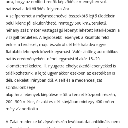
arra, hogy az említett redők képződése mennyiben volt
hatással a feltöltődés folyamatára.
A selfperemet a mélymedencével összekötő lejtő üledékein
belül kilenc jól elkülöníthető, mintegy 500 km2 területű,
néhány száz méter vastagságú lebenyt lehetett kitérképezni a
vizsgált területen. A legidősebb lebenyek a Kisalföld felől
érik el a területet, majd északról dél felé haladva egyre
fiatalabb lebenyek követik egymást. Valószínűleg autociklikus
hatás eredményeként néhol egymástól akár 15–20
kilométerrel keletre, ill. nyugatra elhelyezkedő lebenyekkel is
találkozhatunk, a lejtő ugyanakkor ezekben az esetekben is
déli, délkeleti irányban dől. A self és a medencealjzat
szintkülönbsége
alapján a lebenyek kiépülése előtt a terület központi részén,
200–300 méter, északi és déli sávjában mintegy 400 méter
mély víz borította.
A Zalai-medence középső részén lévő budafai antiklinális nem