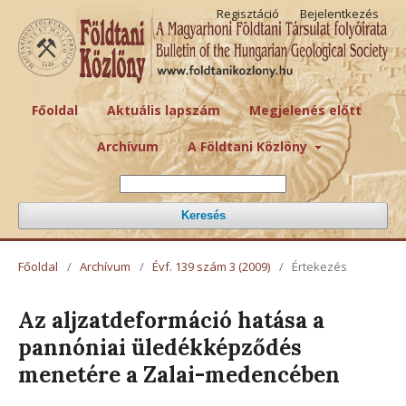
Regisztáció
Bejelentkezés
Főoldal
Aktuális lapszám
Megjelenés előtt
Archívum
A Földtani Közlöny
Keresés
Főoldal
/
Archívum
/
Évf. 139 szám 3 (2009)
/
Értekezés
Az aljzatdeformáció hatása a
pannóniai üledékképződés
menetére a Zalai-medencében