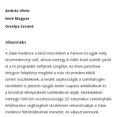
András Uhrin
Imre Magyar
Orsolya Sztanó
Absztrakt
A Zalai-medence a késő-miocénben a Pannon-tó egyik mély
részmedencéje volt, ahová mintegy 8 millió évvel ezelőtt jutott
el a tó progradáló selfjének szegélye. Az itteni pannóniai
rétegsor felépítése megfelel a más részmedencékből
ismert összleteknek; a terület sajátosságát a szénhidrogén-
tárolóként is jelentős nyugat–keleti csapású antiklinálisok és
a közöttük elhelyezkedő szinklinálisok adják. Munkánkban
mintegy 1000 km összhosszúságú 2D szeizmikus szelvényháló
értelmezése segítségével részletesen rekonstruáljuk a Zalai-
medence feltöltődésének menetét, és választ keresünk