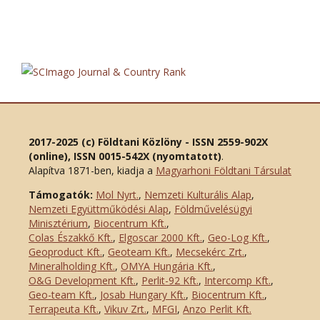
2017-2025 (c) Földtani Közlöny - ISSN 2559-902X
(online), ISSN 0015-542X (nyomtatott)
.
Alapítva 1871-ben, kiadja a
Magyarhoni Földtani Társulat
Támogatók:
Mol Nyrt.
,
Nemzeti Kulturális Alap
,
Nemzeti Együttműködési Alap
,
Földművelésügyi
Minisztérium
,
Biocentrum Kft.
,
Colas Északkő Kft
.
,
Elgoscar 2000 Kft
.
,
Geo-Log Kft.
,
Geoproduct Kft.
,
Geoteam Kft.
,
Mecsekérc Zrt.
,
Mineralholding Kft.
,
OMYA Hungária Kft.
,
O&G Development Kft
.
,
Perlit-92 Kft.
,
Intercomp Kft.
,
Geo-team Kft.
,
Josab Hungary Kft.
,
Biocentrum Kft.
,
Terrapeuta Kft.
,
Vikuv Zrt.
,
MFGI
,
Anzo Perlit Kft.