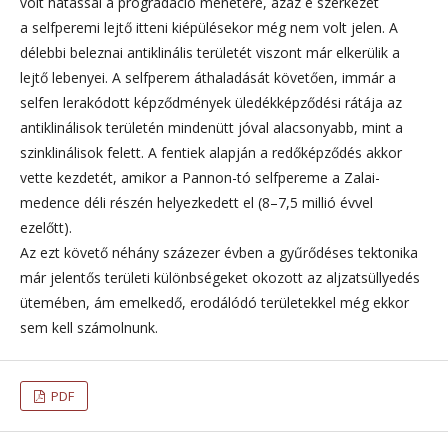
volt hatással a progradáció menetére, azaz e szerkezet
a selfperemi lejtő itteni kiépülésekor még nem volt jelen. A
délebbi beleznai antiklinális területét viszont már elkerülik a
lejtő lebenyei. A selfperem áthaladását követően, immár a
selfen lerakódott képződmények üledékképződési rátája az
antiklinálisok területén mindenütt jóval alacsonyabb, mint a
szinklinálisok felett. A fentiek alapján a redőképződés akkor
vette kezdetét, amikor a Pannon-tó selfpereme a Zalai-
medence déli részén helyezkedett el (8–7,5 millió évvel
ezelőtt).
Az ezt követő néhány százezer évben a gyűrődéses tektonika
már jelentős területi különbségeket okozott az aljzatsüllyedés
ütemében, ám emelkedő, erodálódó területekkel még ekkor
sem kell számolnunk.
PDF