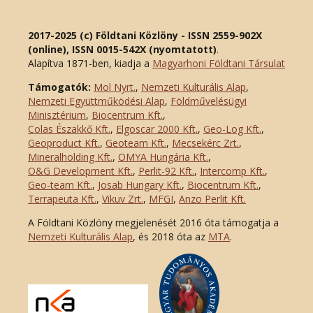
2017-2025 (c) Földtani Közlöny - ISSN 2559-902X
(online), ISSN 0015-542X (nyomtatott)
.
Alapítva 1871-ben, kiadja a
Magyarhoni Földtani Társulat
Támogatók:
Mol Nyrt.
,
Nemzeti Kulturális Alap
,
Nemzeti Együttműködési Alap
,
Földművelésügyi
Minisztérium
,
Biocentrum Kft.
,
Colas Északkő Kft
.
,
Elgoscar 2000 Kft
.
,
Geo-Log Kft.
,
Geoproduct Kft.
,
Geoteam Kft.
,
Mecsekérc Zrt.
,
Mineralholding Kft.
,
OMYA Hungária Kft.
,
O&G Development Kft
.
,
Perlit-92 Kft.
,
Intercomp Kft.
,
Geo-team Kft.
,
Josab Hungary Kft.
,
Biocentrum Kft.
,
Terrapeuta Kft.
,
Vikuv Zrt.
,
MFGI
,
Anzo Perlit Kft.
A Földtani Közlöny megjelenését 2016 óta támogatja a
Nemzeti Kulturális Alap
, és 2018 óta az
MTA
.