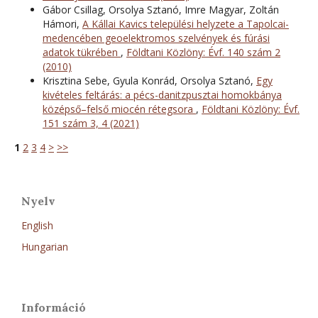
Gábor Csillag, Orsolya Sztanó, Imre Magyar, Zoltán
Hámori,
A Kállai Kavics települési helyzete a Tapolcai-
medencében geoelektromos szelvények és fúrási
adatok tükrében
,
Földtani Közlöny: Évf. 140 szám 2
(2010)
Krisztina Sebe, Gyula Konrád, Orsolya Sztanó,
Egy
kivételes feltárás: a pécs-danitzpusztai homokbánya
középső–felső miocén rétegsora
,
Földtani Közlöny: Évf.
151 szám 3, 4 (2021)
1
2
3
4
>
>>
Nyelv
English
Hungarian
Információ