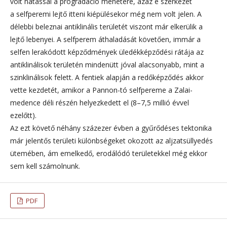
volt hatással a progradáció menetére, azaz e szerkezet
a selfperemi lejtő itteni kiépülésekor még nem volt jelen. A
délebbi beleznai antiklinális területét viszont már elkerülik a
lejtő lebenyei. A selfperem áthaladását követően, immár a
selfen lerakódott képződmények üledékképződési rátája az
antiklinálisok területén mindenütt jóval alacsonyabb, mint a
szinklinálisok felett. A fentiek alapján a redőképződés akkor
vette kezdetét, amikor a Pannon-tó selfpereme a Zalai-
medence déli részén helyezkedett el (8–7,5 millió évvel
ezelőtt).
Az ezt követő néhány százezer évben a gyűrődéses tektonika
már jelentős területi különbségeket okozott az aljzatsüllyedés
ütemében, ám emelkedő, erodálódó területekkel még ekkor
sem kell számolnunk.
PDF