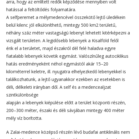
arra, hogy az említett redők képződése mennyiben volt
hatással a feltöltődés folyamatára.
A selfperemet a mélymedencével összekötő lejtő üledékein
belül kilenc jól elkülöníthető, mintegy 500 km2 területű,
néhány száz méter vastagságú lebenyt lehetett kitérképezni a
vizsgált területen. A legidősebb lebenyek a Kisalföld felől
érik el a területet, majd északról dél felé haladva egyre
fiatalabb lebenyek követik egymást. Valószínűleg autociklikus
hatás eredményeként néhol egymástól akár 15–20
kilométerrel keletre, ill. nyugatra elhelyezkedő lebenyekkel is
találkozhatunk, a lejtő ugyanakkor ezekben az esetekben is
déli, délkeleti irányban dől. A self és a medencealjzat
szintkülönbsége
alapján a lebenyek kiépülése előtt a terület központi részén,
200–300 méter, északi és déli sávjában mintegy 400 méter
mély víz borította.
A Zalai-medence középső részén lévő budafai antiklinális nem