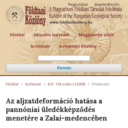
Regisztáció
Bejelentkezés
Főoldal
Aktuális lapszám
Megjelenés előtt
Archívum
A Földtani Közlöny
Keresés
Főoldal
/
Archívum
/
Évf. 139 szám 3 (2009)
/
Értekezés
Az aljzatdeformáció hatása a
pannóniai üledékképződés
menetére a Zalai-medencében