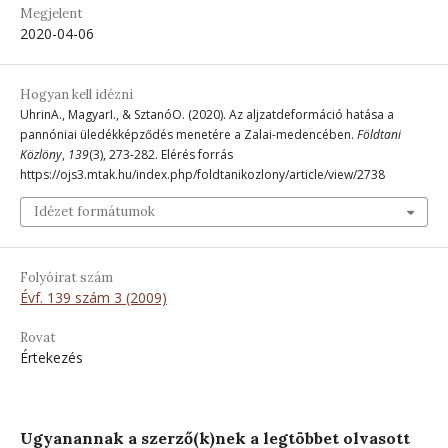
Megjelent
2020-04-06
Hogyan kell idézni
UhrinA., MagyarI., & SztanóO. (2020). Az aljzatdeformáció hatása a
pannóniai üledékképződés menetére a Zalai-medencében.
Földtani
Közlöny
,
139
(3), 273-282. Elérés forrás
https://ojs3.mtak.hu/index.php/foldtanikozlony/article/view/2738
Idézet formátumok
Folyóirat szám
Évf. 139 szám 3 (2009)
Rovat
Értekezés
Ugyanannak a szerző(k)nek a legtöbbet olvasott