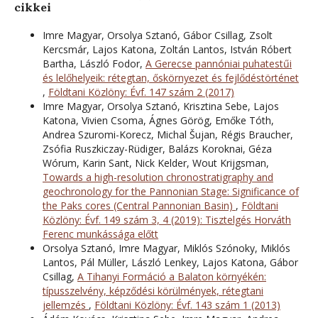
cikkei
Imre Magyar, Orsolya Sztanó, Gábor Csillag, Zsolt
Kercsmár, Lajos Katona, Zoltán Lantos, István Róbert
Bartha, László Fodor,
A Gerecse pannóniai puhatestűi
és lelőhelyeik: rétegtan, őskörnyezet és fejlődéstörténet
,
Földtani Közlöny: Évf. 147 szám 2 (2017)
Imre Magyar, Orsolya Sztanó, Krisztina Sebe, Lajos
Katona, Vivien Csoma, Ágnes Görög, Emőke Tóth,
Andrea Szuromi-Korecz, Michal Šujan, Régis Braucher,
Zsófia Ruszkiczay-Rüdiger, Balázs Koroknai, Géza
Wórum, Karin Sant, Nick Kelder, Wout Krijgsman,
Towards a high-resolution chronostratigraphy and
geochronology for the Pannonian Stage: Significance of
the Paks cores (Central Pannonian Basin)
,
Földtani
Közlöny: Évf. 149 szám 3, 4 (2019): Tisztelgés Horváth
Ferenc munkássága előtt
Orsolya Sztanó, Imre Magyar, Miklós Szónoky, Miklós
Lantos, Pál Müller, László Lenkey, Lajos Katona, Gábor
Csillag,
A Tihanyi Formáció a Balaton környékén:
típusszelvény, képződési körülmények, rétegtani
jellemzés
,
Földtani Közlöny: Évf. 143 szám 1 (2013)