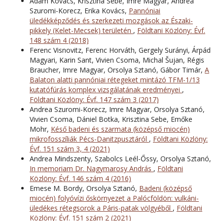
Ádám Kovács, Krisztina Sebe, Imre Magyar, Andrea
Szuromi-Korecz, Erika Kovács,
Pannóniai
üledékképződés és szerkezeti mozgások az Északi-
pikkely (Kelet-Mecsek) területén
,
Földtani Közlöny: Évf.
148 szám 4 (2018)
Ferenc Visnovitz, Ferenc Horváth, Gergely Surányi, Árpád
Magyari, Karin Sant, Vivien Csoma, Michal Šujan, Régis
Braucher, Imre Magyar, Orsolya Sztanó, Gábor Timár,
A
Balaton alatti pannóniai rétegeket mintázó TFM-1/13
kutatófúrás komplex vizsgálatának eredményei
,
Földtani Közlöny: Évf. 147 szám 3 (2017)
Andrea Szuromi-Korecz, Imre Magyar, Orsolya Sztanó,
Vivien Csoma, Dániel Botka, Krisztina Sebe, Emőke
Mohr,
Késő badeni és szarmata (középső miocén)
mikrofosszíliák Pécs-Danitzpusztáról
,
Földtani Közlöny:
Évf. 151 szám 3, 4 (2021)
Andrea Mindszenty, Szabolcs Leél-Őssy, Orsolya Sztanó,
In memoriam Dr. Nagymarosy András
,
Földtani
Közlöny: Évf. 146 szám 4 (2016)
Emese M. Bordy, Orsolya Sztanó,
Badeni (középső
miocén) folyóvízi őskörnyezet a Palócföldön: vulkáni-
üledékes rétegsorok a Páris-patak völgyéből
,
Földtani
Közlöny: Évf. 151 szám 2 (2021)