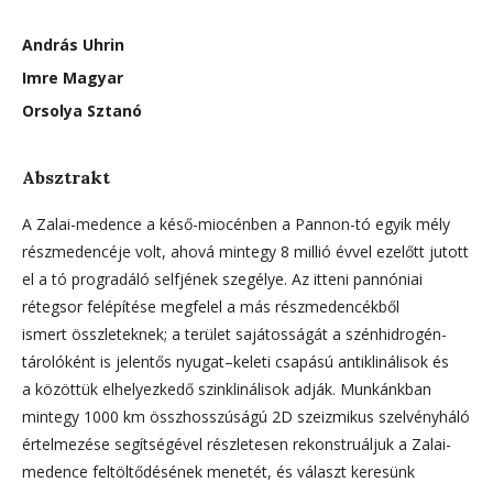
András Uhrin
Imre Magyar
Orsolya Sztanó
Absztrakt
A Zalai-medence a késő-miocénben a Pannon-tó egyik mély
részmedencéje volt, ahová mintegy 8 millió évvel ezelőtt jutott
el a tó progradáló selfjének szegélye. Az itteni pannóniai
rétegsor felépítése megfelel a más részmedencékből
ismert összleteknek; a terület sajátosságát a szénhidrogén-
tárolóként is jelentős nyugat–keleti csapású antiklinálisok és
a közöttük elhelyezkedő szinklinálisok adják. Munkánkban
mintegy 1000 km összhosszúságú 2D szeizmikus szelvényháló
értelmezése segítségével részletesen rekonstruáljuk a Zalai-
medence feltöltődésének menetét, és választ keresünk