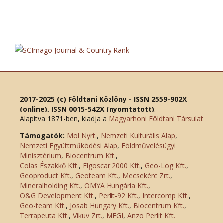
2017-2025 (c) Földtani Közlöny - ISSN 2559-902X
(online), ISSN 0015-542X (nyomtatott)
.
Alapítva 1871-ben, kiadja a
Magyarhoni Földtani Társulat
Támogatók:
Mol Nyrt.
,
Nemzeti Kulturális Alap
,
Nemzeti Együttműködési Alap
,
Földművelésügyi
Minisztérium
,
Biocentrum Kft.
,
Colas Északkő Kft
.
,
Elgoscar 2000 Kft
.
,
Geo-Log Kft.
,
Geoproduct Kft.
,
Geoteam Kft.
,
Mecsekérc Zrt.
,
Mineralholding Kft.
,
OMYA Hungária Kft.
,
O&G Development Kft
.
,
Perlit-92 Kft.
,
Intercomp Kft.
,
Geo-team Kft.
,
Josab Hungary Kft.
,
Biocentrum Kft.
,
Terrapeuta Kft.
,
Vikuv Zrt.
,
MFGI
,
Anzo Perlit Kft.