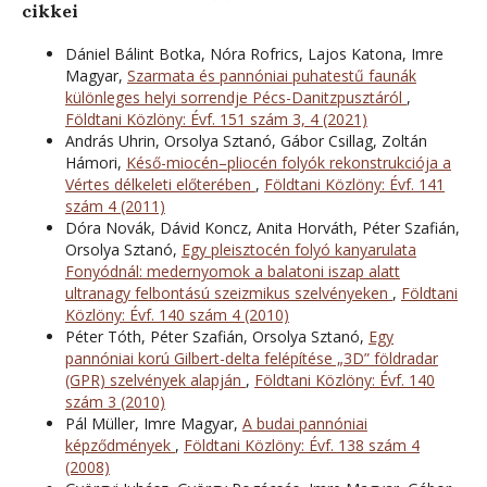
cikkei
Dániel Bálint Botka, Nóra Rofrics, Lajos Katona, Imre
Magyar,
Szarmata és pannóniai puhatestű faunák
különleges helyi sorrendje Pécs-Danitzpusztáról
,
Földtani Közlöny: Évf. 151 szám 3, 4 (2021)
András Uhrin, Orsolya Sztanó, Gábor Csillag, Zoltán
Hámori,
Késő-miocén–pliocén folyók rekonstrukciója a
Vértes délkeleti előterében
,
Földtani Közlöny: Évf. 141
szám 4 (2011)
Dóra Novák, Dávid Koncz, Anita Horváth, Péter Szafián,
Orsolya Sztanó,
Egy pleisztocén folyó kanyarulata
Fonyódnál: medernyomok a balatoni iszap alatt
ultranagy felbontású szeizmikus szelvényeken
,
Földtani
Közlöny: Évf. 140 szám 4 (2010)
Péter Tóth, Péter Szafián, Orsolya Sztanó,
Egy
pannóniai korú Gilbert-delta felépítése „3D” földradar
(GPR) szelvények alapján
,
Földtani Közlöny: Évf. 140
szám 3 (2010)
Pál Müller, Imre Magyar,
A budai pannóniai
képződmények
,
Földtani Közlöny: Évf. 138 szám 4
(2008)