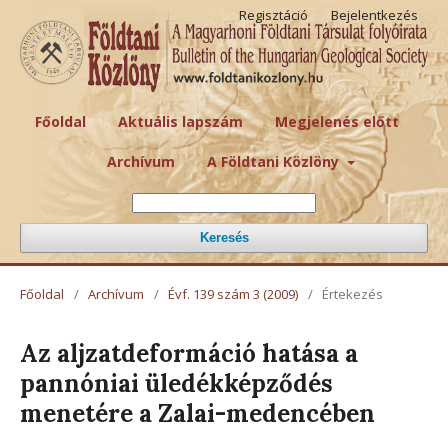
Regisztáció
Bejelentkezés
Főoldal
Aktuális lapszám
Megjelenés előtt
Archívum
A Földtani Közlöny
Keresés
Főoldal
/
Archívum
/
Évf. 139 szám 3 (2009)
/
Értekezés
Az aljzatdeformáció hatása a
pannóniai üledékképződés
menetére a Zalai-medencében