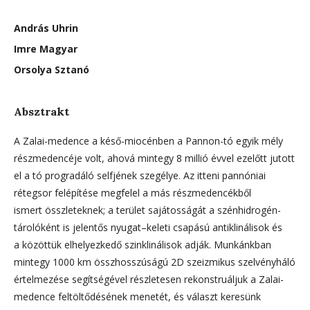
András Uhrin
Imre Magyar
Orsolya Sztanó
Absztrakt
A Zalai-medence a késő-miocénben a Pannon-tó egyik mély
részmedencéje volt, ahová mintegy 8 millió évvel ezelőtt jutott
el a tó progradáló selfjének szegélye. Az itteni pannóniai
rétegsor felépítése megfelel a más részmedencékből
ismert összleteknek; a terület sajátosságát a szénhidrogén-
tárolóként is jelentős nyugat–keleti csapású antiklinálisok és
a közöttük elhelyezkedő szinklinálisok adják. Munkánkban
mintegy 1000 km összhosszúságú 2D szeizmikus szelvényháló
értelmezése segítségével részletesen rekonstruáljuk a Zalai-
medence feltöltődésének menetét, és választ keresünk