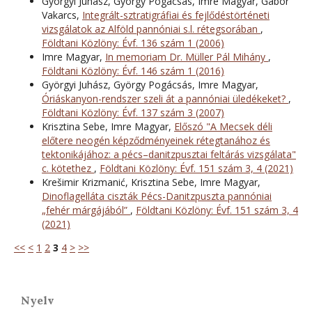
Györgyi Juhász, György Pogácsás, Imre Magyar, Gábor
Vakarcs,
Integrált-sztratigráfiai és fejlődéstörténeti
vizsgálatok az Alföld pannóniai s.l. rétegsorában
,
Földtani Közlöny: Évf. 136 szám 1 (2006)
Imre Magyar,
In memoriam Dr. Müller Pál Mihány
,
Földtani Közlöny: Évf. 146 szám 1 (2016)
Györgyi Juhász, György Pogácsás, Imre Magyar,
Óriáskanyon-rendszer szeli át a pannóniai üledékeket?
,
Földtani Közlöny: Évf. 137 szám 3 (2007)
Krisztina Sebe, Imre Magyar,
Előszó "A Mecsek déli
előtere neogén képződményeinek rétegtanához és
tektonikájához: a pécs–danitzpusztai feltárás vizsgálata"
c. kötethez
,
Földtani Közlöny: Évf. 151 szám 3, 4 (2021)
Krešimir Krizmanić, Krisztina Sebe, Imre Magyar,
Dinoflagelláta ciszták Pécs-Danitzpuszta pannóniai
„fehér márgájából”
,
Földtani Közlöny: Évf. 151 szám 3, 4
(2021)
<<
<
1
2
3
4
>
>>
Nyelv