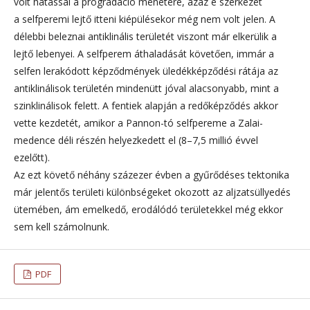
volt hatással a progradáció menetére, azaz e szerkezet
a selfperemi lejtő itteni kiépülésekor még nem volt jelen. A
délebbi beleznai antiklinális területét viszont már elkerülik a
lejtő lebenyei. A selfperem áthaladását követően, immár a
selfen lerakódott képződmények üledékképződési rátája az
antiklinálisok területén mindenütt jóval alacsonyabb, mint a
szinklinálisok felett. A fentiek alapján a redőképződés akkor
vette kezdetét, amikor a Pannon-tó selfpereme a Zalai-
medence déli részén helyezkedett el (8–7,5 millió évvel
ezelőtt).
Az ezt követő néhány százezer évben a gyűrődéses tektonika
már jelentős területi különbségeket okozott az aljzatsüllyedés
ütemében, ám emelkedő, erodálódó területekkel még ekkor
sem kell számolnunk.
PDF