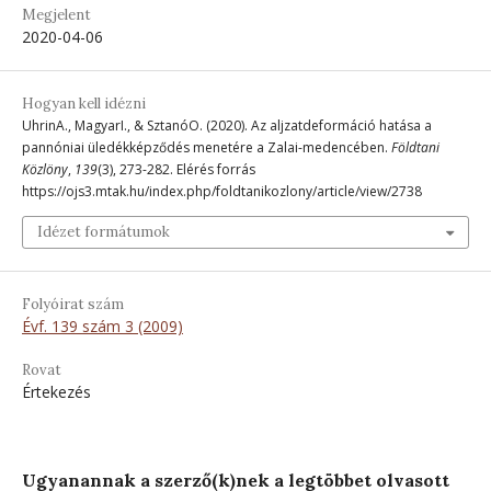
Megjelent
2020-04-06
Hogyan kell idézni
UhrinA., MagyarI., & SztanóO. (2020). Az aljzatdeformáció hatása a
pannóniai üledékképződés menetére a Zalai-medencében.
Földtani
Közlöny
,
139
(3), 273-282. Elérés forrás
https://ojs3.mtak.hu/index.php/foldtanikozlony/article/view/2738
Idézet formátumok
Folyóirat szám
Évf. 139 szám 3 (2009)
Rovat
Értekezés
Ugyanannak a szerző(k)nek a legtöbbet olvasott