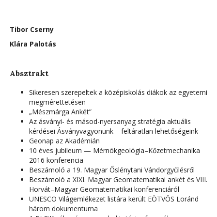
Tibor Cserny
Klára Palotás
Absztrakt
Sikeresen szerepeltek a középiskolás diákok az egyetemi
megmérettetésen
„Mészmárga Ankét”
Az ásványi- és másod-nyersanyag stratégia aktuális
kérdései Ásványvagyonunk – feltáratlan lehetőségeink
Geonap az Akadémián
10 éves jubileum — Mérnökgeológia–Kőzetmechanika
2016 konferencia
Beszámoló a 19. Magyar Őslénytani Vándorgyűlésről
Beszámoló a XIXI. Magyar Geomatematikai ankét és VIII.
Horvát–Magyar Geomatematikai konferenciáról
UNESCO Világemlékezet listára került EÖTVÖS Loránd
három dokumentuma