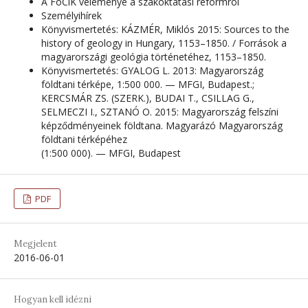
A FöCiK véleménye a szakoktatási reformról
Személyihírek
Könyvismertetés: KÁZMÉR, Miklós 2015: Sources to the
history of geology in Hungary, 1153–1850. / Források a
magyarországi geológia történetéhez, 1153–1850.
Könyvismertetés: GYALOG L. 2013: Magyarország
földtani térképe, 1:500 000. — MFGI, Budapest.;
KERCSMÁR ZS. (SZERK.), BUDAI T., CSILLAG G.,
SELMECZI I., SZTANÓ O. 2015: Magyarország felszíni
képződményeinek földtana. Magyarázó Magyarország
földtani térképéhez
(1:500 000). — MFGI, Budapest
PDF
Megjelent
2016-06-01
Hogyan kell idézni