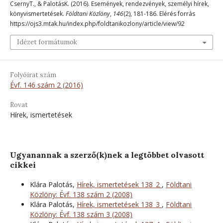
CsernyT., & PalotásK. (2016). Események, rendezvények, személyi hírek,
könyvismertetések.
Földtani Közlöny
,
146
(2), 181-186. Elérés forrás
https://ojs3.mtak.hu/index.php/foldtanikozlony/article/view/92
Idézet formátumok
Folyóirat szám
Évf. 146 szám 2 (2016)
Rovat
Hírek, ismertetések
Ugyanannak a szerző(k)nek a legtöbbet olvasott
cikkei
Klára Palotás,
Hírek, ismertetések 138_2
,
Földtani
Közlöny: Évf. 138 szám 2 (2008)
Klára Palotás,
Hírek, ismertetések 138_3
,
Földtani
Közlöny: Évf. 138 szám 3 (2008)