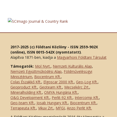
2017-2025 (c) Földtani Közlöny - ISSN 2559-902X
(online), ISSN 0015-542X (nyomtatott)
.
Alapítva 1871-ben, kiadja a
Magyarhoni Földtani Társulat
Támogatók:
Mol Nyrt.
,
Nemzeti Kulturális Alap
,
Nemzeti Együttműködési Alap
,
Földművelésügyi
Minisztérium
,
Biocentrum Kft.
,
Colas Északkő Kft
.
,
Elgoscar 2000 Kft
.
,
Geo-Log Kft.
,
Geoproduct Kft.
,
Geoteam Kft.
,
Mecsekérc Zrt.
,
Mineralholding Kft.
,
OMYA Hungária Kft.
,
O&G Development Kft
.
,
Perlit-92 Kft.
,
Intercomp Kft.
,
Geo-team Kft.
,
Josab Hungary Kft.
,
Biocentrum Kft.
,
Terrapeuta Kft.
,
Vikuv Zrt.
,
MFGI
,
Anzo Perlit Kft.
A Földtani Közlöny megjelenését 2016 óta támogatja a