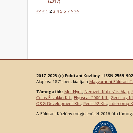
(2017)
<<
<
1
2
3
4
5
6
7
>
>>
2017-2025 (c) Földtani Közlöny - ISSN 2559-90
Alapítva 1871-ben, kiadja a
Magyarhoni Földtani T
Támogatók:
Mol Nyrt.
,
Nemzeti Kulturális Alap
,
Colas Északkő Kft
.
,
Elgoscar 2000 Kft
.
,
Geo-Log Kf
O&G Development Kft
.
,
Perlit-92 Kft.
,
Intercomp Kf
A Földtani Közlöny megjelenését 2016 óta támog