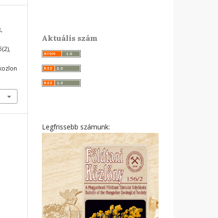
,
Aktuális szám
6
(2),
ikozlon
Legfrissebb számunk: