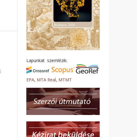
Lapunkat szemlézik:
8
EPA
,
MTA Real
,
MTMT