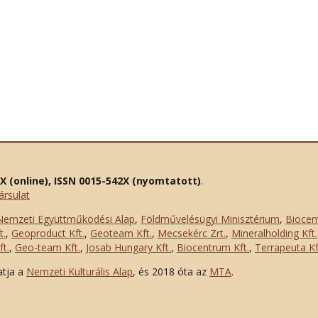
2X (online), ISSN 0015-542X (nyomtatott)
.
ársulat
Nemzeti Együttműködési Alap
,
Földművelésügyi Minisztérium
,
Biocen
t.
,
Geoproduct Kft.
,
Geoteam Kft.
,
Mecsekérc Zrt.
,
Mineralholding Kft.
t.
,
Geo-team Kft.
,
Josab Hungary Kft.
,
Biocentrum Kft.
,
Terrapeuta Kf
atja a
Nemzeti Kulturális Alap
, és 2018 óta az
MTA
.