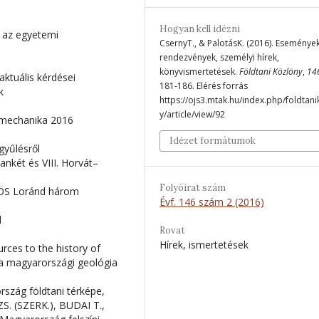
Hogyan kell idézni
k az egyetemi
CsernyT., & PalotásK. (2016). Események
rendezvények, személyi hírek,
könyvismertetések.
Földtani Közlöny
,
14
ktuális kérdései
181-186. Elérés forrás
k
https://ojs3.mtak.hu/index.php/foldtan
y/article/view/92
tmechanika 2016
Idézet formátumok
gyűlésről
nkét és VIII. Horvát–
Folyóirat szám
VÖS Loránd három
Évf. 146 szám 2 (2016)
l
Rovat
Hírek, ismertetések
ces to the history of
 a magyarországi geológia
szág földtani térképe,
S. (SZERK.), BUDAI T.,