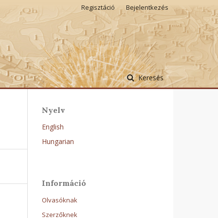
Regisztáció
Bejelentkezés
Keresés
Nyelv
English
Hungarian
Információ
Olvasóknak
Szerzőknek