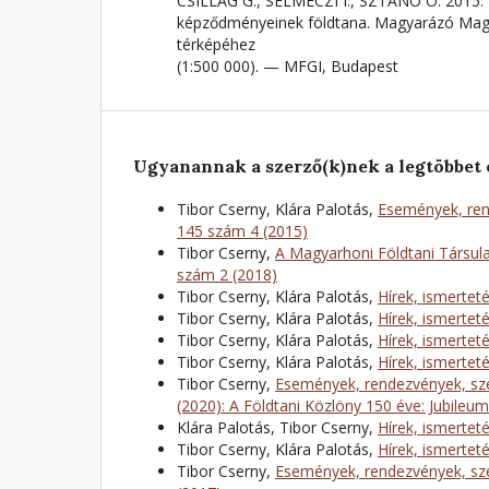
CSILLAG G., SELMECZI I., SZTANÓ O. 2015: 
képződményeinek földtana. Magyarázó Magy
térképéhez
(1:500 000). — MFGI, Budapest
Ugyanannak a szerző(k)nek a legtöbbet 
Tibor Cserny, Klára Palotás,
Események, ren
145 szám 4 (2015)
Tibor Cserny,
A Magyarhoni Földtani Társula
szám 2 (2018)
Tibor Cserny, Klára Palotás,
Hírek, ismertet
Tibor Cserny, Klára Palotás,
Hírek, ismertet
Tibor Cserny, Klára Palotás,
Hírek, ismertet
Tibor Cserny, Klára Palotás,
Hírek, ismertet
Tibor Cserny,
Események, rendezvények, sze
(2020): A Földtani Közlöny 150 éve: Jubileu
Klára Palotás, Tibor Cserny,
Hírek, ismertet
Tibor Cserny, Klára Palotás,
Hírek, ismertet
Tibor Cserny,
Események, rendezvények, sze