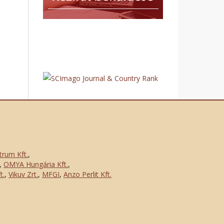
trum Kft.
,
,
OMYA Hungária Kft.
,
t.
,
Vikuv Zrt.
,
MFGI
,
Anzo Perlit Kft.