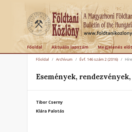
Főoldal
Aktuális lapszám
Megjelenés elő
Főoldal
/
Archívum
/
Évf. 146 szám 2 (2016)
/
Hír
Események, rendezvények, 
Tibor Cserny
Klára Palotás