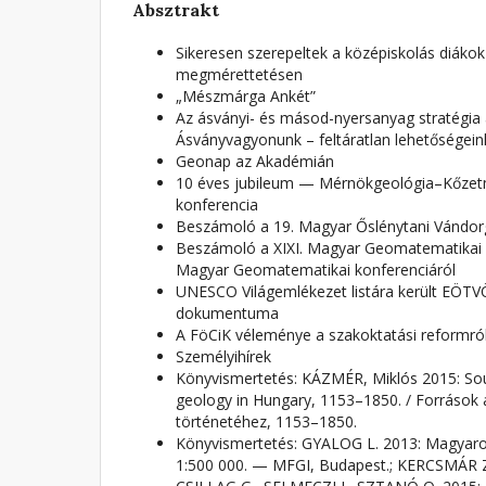
Absztrakt
Sikeresen szerepeltek a középiskolás diáko
megmérettetésen
„Mészmárga Ankét”
Az ásványi- és másod-nyersanyag stratégia a
Ásványvagyonunk – feltáratlan lehetőségein
Geonap az Akadémián
10 éves jubileum — Mérnökgeológia–Kőze
konferencia
Beszámoló a 19. Magyar Őslénytani Vándor
Beszámoló a XIXI. Magyar Geomatematikai a
Magyar Geomatematikai konferenciáról
UNESCO Világemlékezet listára került EÖT
dokumentuma
A FöCiK véleménye a szakoktatási reformró
Személyihírek
Könyvismertetés: KÁZMÉR, Miklós 2015: Sour
geology in Hungary, 1153–1850. / Források
történetéhez, 1153–1850.
Könyvismertetés: GYALOG L. 2013: Magyaror
1:500 000. — MFGI, Budapest.; KERCSMÁR Z