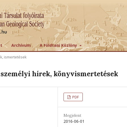
tt
Archívum
A Földtani Közlöny
ek, ismertetések
személyi hírek, könyvismertetések
PDF
Megjelent
2016-06-01