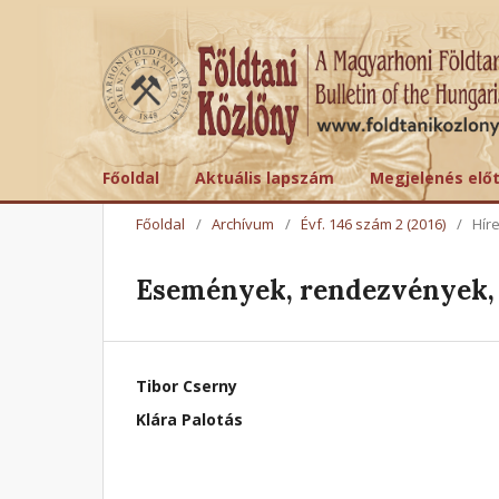
Főoldal
Aktuális lapszám
Megjelenés elő
Főoldal
/
Archívum
/
Évf. 146 szám 2 (2016)
/
Hír
Események, rendezvények, 
Tibor Cserny
Klára Palotás