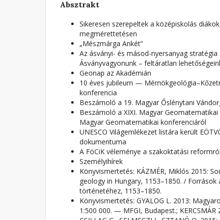
Absztrakt
Sikeresen szerepeltek a középiskolás diáko
megmérettetésen
„Mészmárga Ankét”
Az ásványi- és másod-nyersanyag stratégia a
Ásványvagyonunk – feltáratlan lehetőségein
Geonap az Akadémián
10 éves jubileum — Mérnökgeológia–Kőze
konferencia
Beszámoló a 19. Magyar Őslénytani Vándor
Beszámoló a XIXI. Magyar Geomatematikai a
Magyar Geomatematikai konferenciáról
UNESCO Világemlékezet listára került EÖT
dokumentuma
A FöCiK véleménye a szakoktatási reformró
Személyihírek
Könyvismertetés: KÁZMÉR, Miklós 2015: Sour
geology in Hungary, 1153–1850. / Források
történetéhez, 1153–1850.
Könyvismertetés: GYALOG L. 2013: Magyaror
1:500 000. — MFGI, Budapest.; KERCSMÁR Z