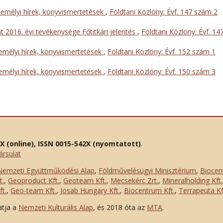
emélyi hírek, könyvismertetések
,
Földtani Közlöny: Évf. 147 szám 2
t 2016. évi tevékenysége Főtitkári jelentés
,
Földtani Közlöny: Évf. 14
mélyi hírek, könyvismertetések
,
Földtani Közlöny: Évf. 152 szám 1
mélyi hírek, könyvismertetések
,
Földtani Közlöny: Évf. 150 szám 3
2X (online), ISSN 0015-542X (nyomtatott)
.
ársulat
Nemzeti Együttműködési Alap
,
Földművelésügyi Minisztérium
,
Biocen
t.
,
Geoproduct Kft.
,
Geoteam Kft.
,
Mecsekérc Zrt.
,
Mineralholding Kft.
t.
,
Geo-team Kft.
,
Josab Hungary Kft.
,
Biocentrum Kft.
,
Terrapeuta Kf
atja a
Nemzeti Kulturális Alap
, és 2018 óta az
MTA
.