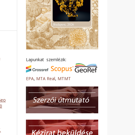
4
Lapunkat szemlézik:
EPA
,
MTA Real
,
MTMT
Geo
50
.