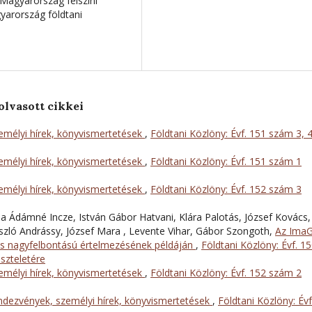
Magyarország felszíni
arország földtani
olvasott cikkei
mélyi hírek, könyvismertetések
,
Földtani Közlöny: Évf. 151 szám 3, 
mélyi hírek, könyvismertetések
,
Földtani Közlöny: Évf. 151 szám 1
mélyi hírek, könyvismertetések
,
Földtani Közlöny: Évf. 152 szám 3
ia Ádámné Incze, István Gábor Hatvani, Klára Palotás, József Kovács,
ászló Andrássy, József Mara , Levente Vihar, Gábor Szongoth,
Az Ima
s nagyfelbontású értelmezésének példáján
,
Földtani Közlöny: Évf. 1
iszteletére
mélyi hírek, könyvismertetések
,
Földtani Közlöny: Évf. 152 szám 2
dezvények, személyi hírek, könyvismertetések
,
Földtani Közlöny: Évf