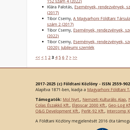
152 szám 4 (2022)
Klára Palotás,
Események, rendezvények, sz
(2017)
Tibor Cserny,
A Magyarhoni Földtani Társula
szám 2 (2017)
Tibor Cserny,
Események, rendezvények, sze
(2022)
Tibor Cserny,
Események, rendezvények, sze
(2020): Jubileumi szemlék
<<
<
1
2
3
4
5
6
7
>
>>
2017-2025 (c) Földtani Közlöny - ISSN 2559-90
Alapítva 1871-ben, kiadja a
Magyarhoni Földtani T
Támogatók:
Mol Nyrt.
,
Nemzeti Kulturális Alap
,
Colas Északkő Kft
.
,
Elgoscar 2000 Kft
.
,
Geo-Log Kf
O&G Development Kft
.
,
Perlit-92 Kft.
,
Intercomp Kf
A Földtani Közlöny megjelenését 2016 óta támog