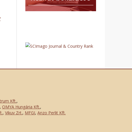
7
trum Kft.
,
,
OMYA Hungária Kft.
,
t.
,
Vikuv Zrt.
,
MFGI
,
Anzo Perlit Kft.