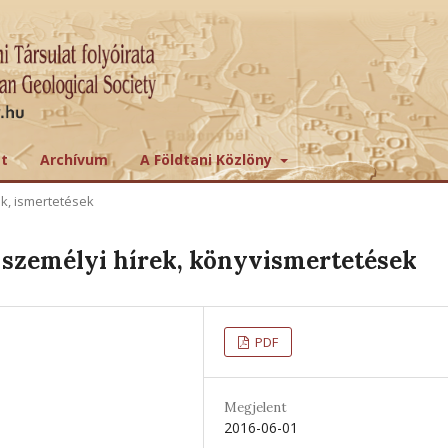
tt
Archívum
A Földtani Közlöny
ek, ismertetések
személyi hírek, könyvismertetések
PDF
Megjelent
2016-06-01