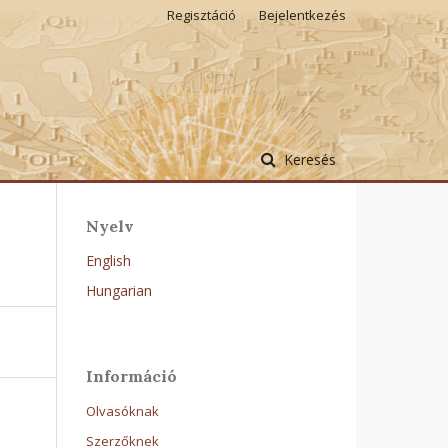
Regisztáció
Bejelentkezés
Keresés
Nyelv
English
Hungarian
Információ
Olvasóknak
Szerzőknek