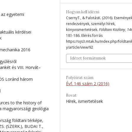
Hogyan kell idézni
k az egyetemi
CsernyT., & PalotásK. (2016). Események
rendezvények, személyi hírek,
könyvismertetések.
Földtani Közlöny
,
14
ktuális kérdései
181-186. Elérés forrás
k
https://ojs3.mtak.hu/index.php/foldtan
y/article/view/92
tmechanika 2016
Idézet formátumok
gyűlésről
nkét és VIII. Horvát–
Folyóirat szám
VÖS Loránd három
Évf. 146 szám 2 (2016)
l
Rovat
Hírek, ismertetések
ces to the history of
 a magyarországi geológia
szág földtani térképe,
S. (SZERK.), BUDAI T.,