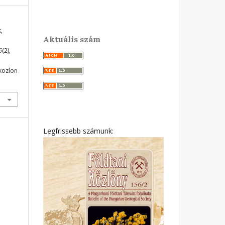
,
Aktuális szám
6
(2),
ikozlon
Legfrissebb számunk: