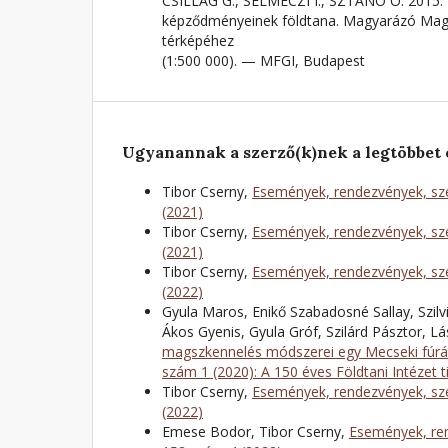
CSILLAG G., SELMECZI I., SZTANÓ O. 2015: 
képződményeinek földtana. Magyarázó Magy
térképéhez
(1:500 000). — MFGI, Budapest
Ugyanannak a szerző(k)nek a legtöbbet 
Tibor Cserny,
Események, rendezvények, sze
(2021)
Tibor Cserny,
Események, rendezvények, sze
(2021)
Tibor Cserny,
Események, rendezvények, sze
(2022)
Gyula Maros, Enikő Szabadosné Sallay, Szilv
Ákos Gyenis, Gyula Gróf, Szilárd Pásztor, L
magszkennelés módszerei egy Mecseki fúrá
szám 1 (2020): A 150 éves Földtani Intézet t
Tibor Cserny,
Események, rendezvények, sze
(2022)
Emese Bodor, Tibor Cserny,
Események, ren