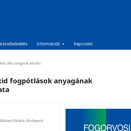
éziratbeküldés
Információk
Kapcsolat
eti cikk (original article)
xid fogpótlások anyagának
ata
ástani Klinika, Budapest