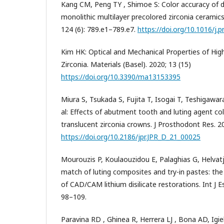
Kang CM, Peng TY , Shimoe S: Color accuracy of d
monolithic multilayer precolored zirconia ceramics
124 (6): 789.e1–789.e7.
https://doi.org/10.1016/j.
Kim HK: Optical and Mechanical Properties of Hig
Zirconia. Materials (Basel). 2020; 13 (15)
https://doi.org/10.3390/ma13153395
Miura S, Tsukada S, Fujita T, Isogai T, Teshigawa
al: Effects of abutment tooth and luting agent colo
translucent zirconia crowns. J Prosthodont Res. 2
https://doi.org/10.2186/jpr.JPR_D_21_00025
Mourouzis P, Koulaouzidou E, Palaghias G, Helvat
match of luting composites and try-in pastes: the 
of CAD/CAM lithium disilicate restorations. Int J E
98–109.
Paravina RD , Ghinea R, Herrera LJ , Bona AD, Igiel 