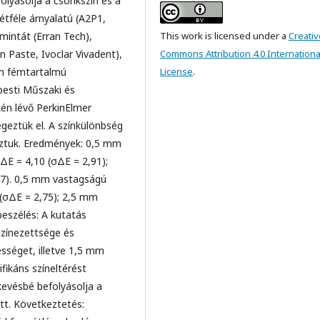
olyásolja a csonkszín és a
tféle árnyalatú (A2P1,
mintát (Erran Tech),
This work is licensed under a
Creativ
n Paste, Ivoclar Vivadent),
Commons Attribution 4.0 Internationa
om fémtartalmú
License
.
pesti Műszaki és
n lévő PerkinElmer
eztük el. A színkülönbség
ztuk. Eredmények: 0,5 mm
E = 4,10 (σΔE = 2,91);
67). 0,5 mm vastagságú
(σΔE = 2,75); 2,5 mm
eszélés: A kutatás
színezettsége és
sséget, illetve 1,5 mm
ikáns színeltérést
kevésbé befolyásolja a
tt. Következtetés: