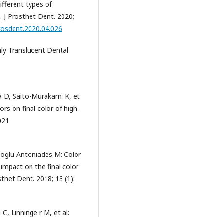
ifferent types of
. J Prosthet Dent. 2020;
prosdent.2020.04.026
hly Translucent Dental
ra D, Saito-Murakami K, et
rs on final color of high-
021
joglu-Antoniades M: Color
impact on the final color
sthet Dent. 2018; 13 (1):
C, Linninge r M, et al: