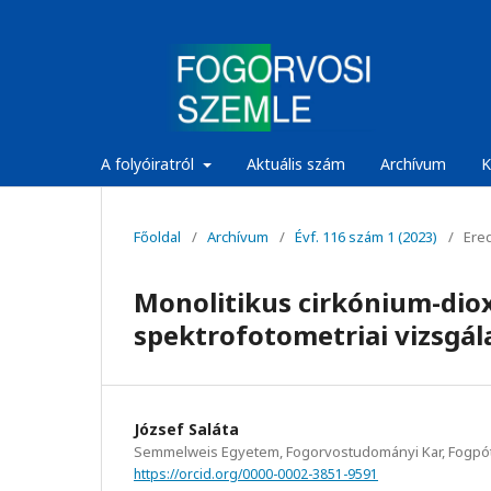
A folyóiratról
Aktuális szám
Archívum
K
Főoldal
/
Archívum
/
Évf. 116 szám 1 (2023)
/
Ered
Monolitikus cirkónium-dio
spektrofotometriai vizsgál
József Saláta
Semmelweis Egyetem, Fogorvostudományi Kar, Fogpótl
https://orcid.org/0000-0002-3851-9591