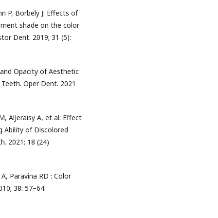
 P, Borbely J: Effects of
cement shade on the color
tor Dent. 2019; 31 (5):
 and Opacity of Aesthetic
d Teeth. Oper Dent. 2021
 AlJeraisy A, et al: Effect
Ability of Discolored
th. 2021; 18 (24)
 A, Paravina RD : Color
010; 38: 57–64.