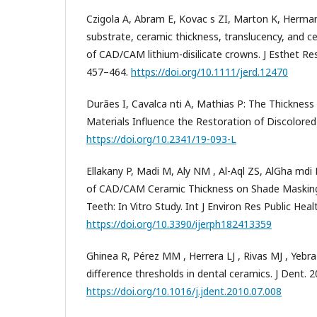
Czigola A, Abram E, Kovac s ZI, Marton K, Hermann
substrate, ceramic thickness, translucency, and 
of CAD/CAM lithium-disilicate crowns. J Esthet Res
457–464.
https://doi.org/10.1111/jerd.12470
Durães I, Cavalca nti A, Mathias P: The Thickness
Materials Influence the Restoration of Discolore
https://doi.org/10.2341/19-093-L
Ellakany P, Madi M, Aly NM , Al-Aql ZS, AlGha mdi M,
of CAD/CAM Ceramic Thickness on Shade Masking 
Teeth: In Vitro Study. Int J Environ Res Public Heal
https://doi.org/10.3390/ijerph182413359
Ghinea R, Pérez MM , Herrera LJ , Rivas MJ , Yebra
difference thresholds in dental ceramics. J Dent. 2
https://doi.org/10.1016/j.jdent.2010.07.008