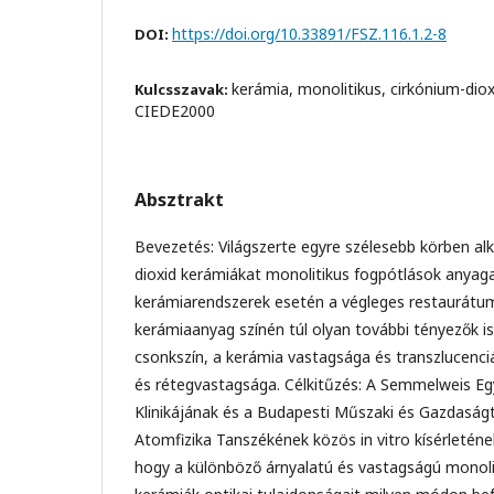
https://doi.org/10.33891/FSZ.116.1.2-8
DOI:
kerámia, monolitikus, cirkónium-diox
Kulcsszavak:
CIEDE2000
Absztrakt
Bevezetés: Világszerte egyre szélesebb körben al
dioxid kerámiákat monolitikus fogpótlások anyaga
kerámiarendszerek esetén a végleges restaurátum
kerámiaanyag színén túl olyan további tényezők is
csonkszín, a kerámia vastagsága és transzlucenciá
és rétegvastagsága. Célkitűzés: A Semmelweis E
Klinikájának és a Budapesti Műszaki és Gazdas
Atomfizika Tanszékének közös in vitro kísérleténe
hogy a különböző árnyalatú és vastagságú monolit