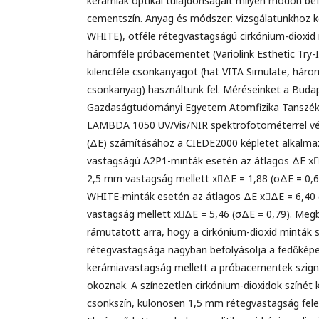
kerámiák optikai tulajdonságait milyen módon bef
cementszín. Anyag és módszer: Vizsgálatunkhoz ké
WHITE), ötféle rétegvastagságú cirkónium-dioxid 
háromféle próbacementet (Variolink Esthetic Try-I
kilencféle csonkanyagot (hat VITA Simulate, hár
csonkanyag) használtunk fel. Méréseinket a Buda
Gazdaságtudományi Egyetem Atomfizika Tanszéké
LAMBDA 1050 UV/Vis/NIR spektrofotométerrel vég
(ΔE) számításához a CIEDE2000 képletet alkalma
vastagságú A2P1-minták esetén az átlagos ΔE xΔ
2,5 mm vastagság mellett xΔE = 1,88 (σΔE = 0,
WHITE-minták esetén az átlagos ΔE xΔE = 6,40 
vastagság mellett xΔE = 5,46 (σΔE = 0,79). Megb
rámutatott arra, hogy a cirkónium-dioxid minták 
rétegvastagsága nagyban befolyásolja a fedőképe
kerámiavastagság mellett a próbacementek szignif
okoznak. A színezetlen cirkónium-dioxidok színét 
csonkszín, különösen 1,5 mm rétegvastagság fele