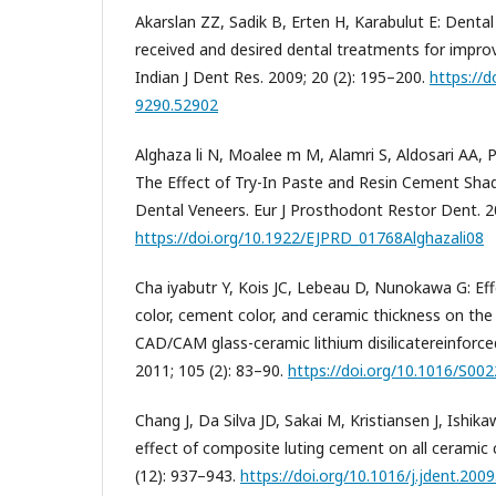
Akarslan ZZ, Sadik B, Erten H, Karabulut E: Dental 
received and desired dental treatments for impro
Indian J Dent Res. 2009; 20 (2): 195–200.
https://d
9290.52902
Alghaza li N, Moalee m M, Alamri S, Aldosari AA, P
The Effect of Try-In Paste and Resin Cement Shad
Dental Veneers. Eur J Prosthodont Restor Dent. 20
https://doi.org/10.1922/EJPRD_01768Alghazali08
Cha iyabutr Y, Kois JC, Lebeau D, Nunokawa G: Ef
color, cement color, and ceramic thickness on the r
CAD/CAM glass-ceramic lithium disilicatereinforce
2011; 105 (2): 83–90.
https://doi.org/10.1016/S00
Chang J, Da Silva JD, Sakai M, Kristiansen J, Ishik
effect of composite luting cement on all ceramic 
(12): 937–943.
https://doi.org/10.1016/j.jdent.200