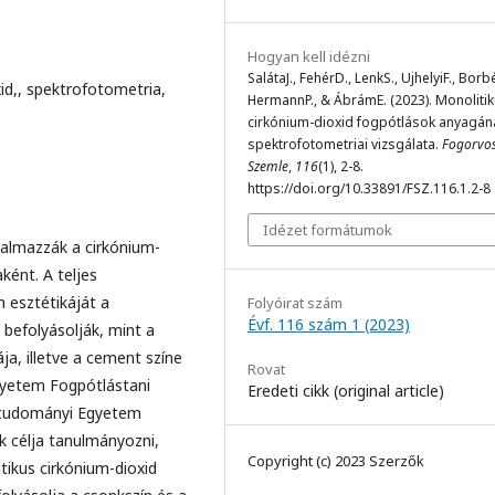
Hogyan kell idézni
SalátaJ., FehérD., LenkS., UjhelyiF., Borbé
id,, spektrofotometria,
HermannP., & ÁbrámE. (2023). Monoliti
cirkónium-dioxid fogpótlások anyagán
spektrofotometriai vizsgálata.
Fogorvos
Szemle
,
116
(1), 2-8.
https://doi.org/10.33891/FSZ.116.1.2-8
Idézet formátumok
kalmazzák a cirkónium-
ként. A teljes
 esztétikáját a
Folyóirat szám
Évf. 116 szám 1 (2023)
 befolyásolják, mint a
ja, illetve a cement színe
Rovat
gyetem Fogpótlástani
Eredeti cikk (original article)
ágtudományi Egyetem
k célja tanulmányozni,
Copyright (c) 2023 Szerzők
ikus cirkónium-dioxid