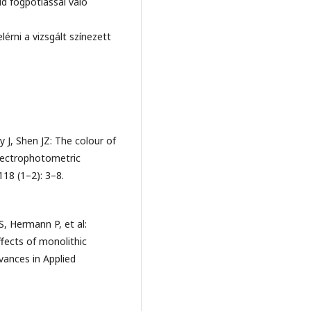
d fogpótlással való
érni a vizsgált színezett
 J, Shen JZ: The colour of
spectrophotometric
18 (1–2): 3–8.
S, Hermann P, et al:
fects of monolithic
dvances in Applied