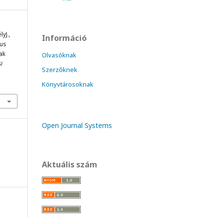
lyJ.,
Információ
kus
ak
Olvasóknak
i
Szerzőknek
Könyvtárosoknak
Open Journal Systems
Aktuális szám