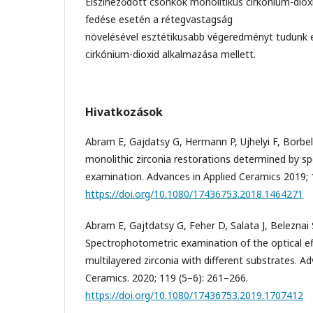
Elszíneződött csonkok monolitikus cirkónium-dioxi
fedése esetén a rétegvastagság
növelésével esztétikusabb végeredményt tudunk el
cirkónium-dioxid alkalmazása mellett.
Hivatkozások
Abram E, Gajdatsy G, Hermann P, Ujhelyi F, Borbely
monolithic zirconia restorations determined by 
examination. Advances in Applied Ceramics 2019; 1
https://doi.org/10.1080/17436753.2018.1464271
Abram E, Gajtdatsy G, Feher D, Salata J, Beleznai 
Spectrophotometric examination of the optical ef
multilayered zirconia with different substrates. A
Ceramics. 2020; 119 (5–6): 261–266.
https://doi.org/10.1080/17436753.2019.1707412