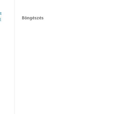
e
Böngészés
l