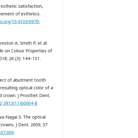
esthetic satisfaction,
vement of esthetics.
oi.org/10.4103/0970-
reston A, Smith P, et al:
e on Colour Properties of
18; 26 (3): 144–151.
fect of abutment tooth
esulting optical color of a
d crown. J Prosthet Dent.
22-3913(11)60004-8
awa-Nagai S: The optical
crowns. J Dent. 2009; 37
9.07.009